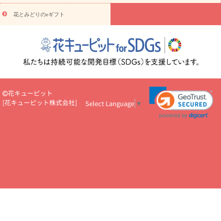
悔やみ・
5000円～
お供え・お悔やみ・
7000円～
お供え・お悔
読み物
やみ・
10000円～
花とみどりのeギフト
注目されている記事
365日の誕生花カレンダー
開店・開業祝
いのマナー
定年退職祝いのマナー
お祝いを贈るときのマナー・
ルール
花キューピットのお祝いコラム一覧
誕生日のお花を「色
彩心理学」で選ぶ方法
結婚祝いの予算相場
出産祝いお役立ち情
報
転職祝いのマナー基礎知識
ペットのお祝いワンポイントアド
バイス
スタンド花（フラスタ）のマナー
お見舞いのマナーとル
ール
新築引っ越し祝いコラム
お祝い花のマナー総まとめ
職
花キューピット
場上司や先輩へ贈るお祝い花の正解は？
開店祝いの花 選び方ガイ
[
花キューピット株式会社
]
Select Language
▼
ド（早見表あり）
お供えを贈るときのマナー・ルール
花キューピットのお供え・
お悔やみ・仏花コラム一覧
花キューピットの仏花のルール・マナ
ーQ&A
ペットの供花の基礎知識とペットロスを癒す向き合い方
一周忌のマナー
四十九日の基礎知識
お盆のルール・マナー
お彼岸のルール・マナー
キリスト教のお葬式の流れ【マナー基礎
知識】
お供え花のマナー総まとめ
仏花の選び方ガイド（早見表
あり)
花キューピット×専門家
CO2排出量削減 / SDGsを考える
プロ直伝10のテクニック
花美人5人の「花のある暮らし」
美
しい“花とお祝い”の世界
花贈りをもっと楽しみたい
男性は花を
もらってうれしい？アンケート
テレワークにおすすめの観葉植