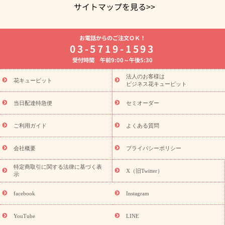
サイトマップを見る>>
よく贈られる花
お祝いの花特集
誕生日フラワーギフト特集
お電話からのご注文ＯＫ！
8月の誕生花(トルコキキョウ)
開店・開業祝い
退職祝い
結
03-5719-1593
婚記念日
お供え・お悔やみ
お供え・お悔やみの花
四十九日
受付時間 午前9:00～午後5:30
法要以降に贈る花
通夜・葬儀に贈る花
胡蝶蘭・花鉢
プリザ
ーブドフラワー
季節のイベント
ひまわり ギフト・プレゼント
法人のお客様は
季節のイベント
花キューピット
特集
お盆 花（新盆・初盆）
お盆 花（新
ビジネス花キューピット
盆・初盆）
お盆 花（新盆・初盆）
お盆・お供え 花とセットギ
フト
お盆・お供え プリザーブドフラワー
ひまわり ギフト・プ
当日配達特急便
セミオーダー
レゼント特集
夏の花贈り・お中元・暑中見舞い 花のギフト特集
敬老の日におくる花ギフト・プレゼント特集
敬老の日におくる
ご利用ガイド
よくある質問
花ギフト・プレゼント特集
敬老の日 花のおすすめランキング
敬
老の日 花鉢植えのギフト・プレゼント特集
敬老の日 花とセットギ
会社概要
プライバシーポリシー
フト・プレゼント特集
敬老の日の花 全てのギフト一覧
キャン
誕生日の花を
特定商取引に関する法律に基づく表
ペーン
「きょう誕生日なんです」キャンペーン
X（旧Twitter）
示
探す
誕生日フラワーギフト
誕生日フラワーギフト特集
誕生
日フラワーギフト商品一覧
バラ
ユリ
トルコキキョウ
8月の
facebook
Instagram
誕生花(トルコキキョウ)
9月の誕生花(リンドウ)
誕生日セット
ギフト
キャンペーン
「きょう誕生日なんです」キャンペーン
YouTube
LINE