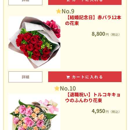
No.9
【結婚記念日】赤バラ12本
の花束
8,800
円（税込）
詳細
カートに入れる
No.10
【退職祝い】トルコキキョ
ウのふんわり花束
4,950
円（税込）