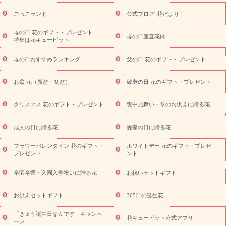
用途から探す
お祝いの花特集
当日配達特急便
お祝い商品
一覧
お祝い
開店・開業祝い
新築・引っ越し祝い
退職祝い
ごっこランド
公式ブログ“花だより”
結婚記念日
結婚祝い
出産祝い
退院祝い・快気祝い
還暦
祝い・長寿祝い
プチギフト
ペットのお祝いフラワー
お中
母の日 花のギフト・プレゼント
母の日産直花鉢
特集は花キューピット
元・暑中見舞い
敬老の日
お供え・お悔やみ
当日配達特急便
お供え
お供え・お悔やみ商品一覧
お供え・お悔やみの花
四
母の日おすすめランキング
父の日 花のギフト・プレゼント
十九日法要以降に贈る花
通夜・葬儀に贈る花
お供え お花とセッ
トギフト
お供え プリザーブドフラワー
ペットのお供えフラワー
お盆 花（新盆・初盆）
敬老の日 花のギフト・プレゼント
お盆（新盆・初盆）
その他
お祝い返し
お見舞い
お取り
寄せギフト
ビジネス用
ご自宅用
観葉植物
ミディ胡蝶蘭
クリスマス 花のギフト・プレゼント
喪中見舞い・冬のお供えに贈る花
スタイルから探す
プリザーブドフラワー
アレンジメント
花束
スタンド花
お祝い
お供え・お悔やみ
胡蝶蘭
胡蝶
成人の日に贈る花
愛妻の日に贈る花
蘭・花鉢
ミディ胡蝶蘭・お祝い
ミディ胡蝶蘭・お供え
世界初
の青色胡蝶蘭
観葉植物
観葉植物
産直多肉植物
プリザーブ
フラワーバレンタイン 花のギフト・
ホワイトデー 花のギフト・プレゼ
ドフラワー
お祝い
お供え・お悔やみ
花とセットギフト
セ
プレゼント
ント
ミオーダー
プチギフト（hanamore -ハナモア-）
花とみどりの
eギフト
花キューピットのeGfit
カラー
ピンク
イエローオ
卒園卒業・入園入学祝いに贈る花
お祝いセットギフト
予
レンジ
レッド
お花の種類
バラ
ユリ
トルコキキョウ
算から探す
お祝い
お祝い・
3000円～
お祝い・
4000円～
お供えセットギフト
365日の誕生花
お祝い・
5000円～
お祝い・
7000円～
お祝い・
10000円～
「きょう誕生日なんです」キャンペ
お供え・お悔やみ
お供え・お悔やみ・
3000円～
お供え・お
花キューピット公式アプリ
ーン