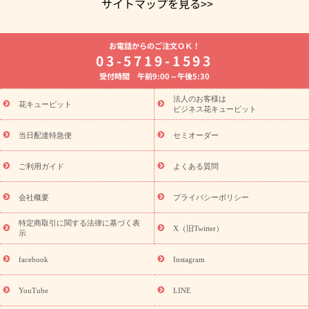
サイトマップを見る>>
よく贈られる花
お祝いの花特集
誕生日フラワーギフト特集
お電話からのご注文ＯＫ！
8月の誕生花(トルコキキョウ)
開店・開業祝い
退職祝い
結
03-5719-1593
婚記念日
お供え・お悔やみ
お供え・お悔やみの花
四十九日
受付時間 午前9:00～午後5:30
法要以降に贈る花
通夜・葬儀に贈る花
胡蝶蘭・花鉢
プリザ
ーブドフラワー
季節のイベント
ひまわり ギフト・プレゼント
法人のお客様は
季節のイベント
花キューピット
特集
お盆 花（新盆・初盆）
お盆 花（新
ビジネス花キューピット
盆・初盆）
お盆 花（新盆・初盆）
お盆・お供え 花とセットギ
フト
お盆・お供え プリザーブドフラワー
ひまわり ギフト・プ
当日配達特急便
セミオーダー
レゼント特集
夏の花贈り・お中元・暑中見舞い 花のギフト特集
敬老の日におくる花ギフト・プレゼント特集
敬老の日におくる
ご利用ガイド
よくある質問
花ギフト・プレゼント特集
敬老の日 花のおすすめランキング
敬
老の日 花鉢植えのギフト・プレゼント特集
敬老の日 花とセットギ
会社概要
プライバシーポリシー
フト・プレゼント特集
敬老の日の花 全てのギフト一覧
キャン
ペーン
映画『ウォーターガーディアンズ』コラボキャンペーン
特定商取引に関する法律に基づく表
X（旧Twitter）
示
誕生日の花を探す
「きょう誕生日なんです」キャンペーン
誕生日フラワーギフト
誕生日フラワーギフト特集
誕生日フラワ
facebook
Instagram
ーギフト商品一覧
バラ
ユリ
トルコキキョウ
8月の誕生花
(トルコキキョウ)
9月の誕生花(リンドウ)
誕生日セットギフト
YouTube
LINE
用途か
キャンペーン
「きょう誕生日なんです」キャンペーン