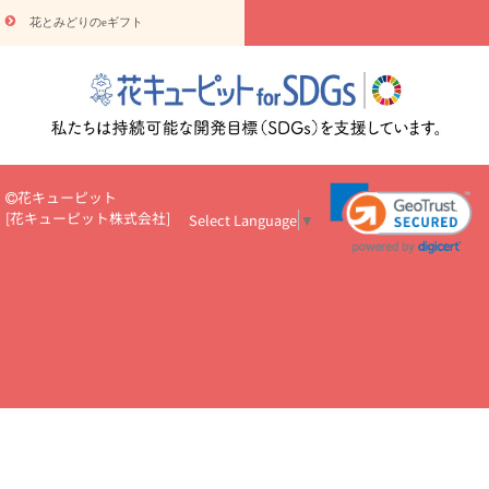
円～
お供え・お悔やみ・
7000円～
お供え・お悔やみ・
10000
花とみどりのeギフト
読み物
円～
注目されている記事
365日の誕生花カレンダー
開店・開業祝
いのマナー
定年退職祝いのマナー
お祝いを贈るときのマナー・
ルール
花キューピットのお祝いコラム一覧
誕生日のお花を「色
彩心理学」で選ぶ方法
結婚祝いの予算相場
出産祝いお役立ち情
報
転職祝いのマナー基礎知識
ペットのお祝いワンポイントアド
バイス
スタンド花（フラスタ）のマナー
お見舞いのマナーとル
花キューピット
ール
新築引っ越し祝いコラム
お祝い花のマナー総まとめ
職
[
花キューピット株式会社
]
Select Language
▼
場上司や先輩へ贈るお祝い花の正解は？
開店祝いの花 選び方ガイ
ド（早見表あり）
お供えを贈るときのマナー・ルール
花キューピットのお供え・
お悔やみ・仏花コラム一覧
花キューピットの仏花のルール・マナ
ーQ&A
ペットの供花の基礎知識とペットロスを癒す向き合い方
一周忌のマナー
四十九日の基礎知識
お盆のルール・マナー
お彼岸のルール・マナー
キリスト教のお葬式の流れ【マナー基礎
知識】
お供え花のマナー総まとめ
仏花の選び方ガイド（早見表
あり)
花キューピット×専門家
CO2排出量削減 / SDGsを考える
プロ直伝10のテクニック
花美人5人の「花のある暮らし」
美
しい“花とお祝い”の世界
花贈りをもっと楽しみたい
男性は花を
もらってうれしい？アンケート
テレワークにおすすめの観葉植