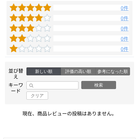
0件
0件
0件
0件
0件
並び替
新しい順
評価の高い順
参考になった順
え
キーワ
検索
ード
クリア
現在、商品レビューの投稿はありません。