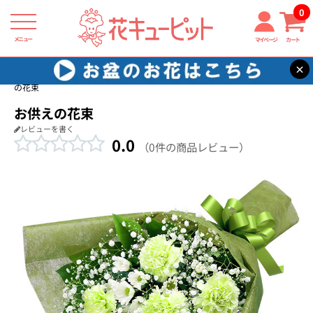
0
メニュー
マイページ
カート
×
花キューピット
通夜・葬儀に贈る花
【通夜・葬儀に贈る花】お供え
の花束
お供えの花束
レビューを書く
0.0
（0件の商品レビュー）