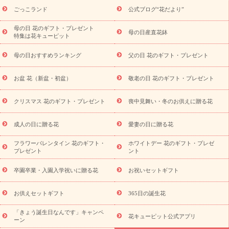
ら探す
お祝いの花特集
当日配達特急便
お祝い商品一覧
お
ごっこランド
公式ブログ“花だより”
祝い
開店・開業祝い
新築・引っ越し祝い
退職祝い
結婚記
念日
結婚祝い
出産祝い
退院祝い・快気祝い
還暦祝い・長
母の日 花のギフト・プレゼント
母の日産直花鉢
特集は花キューピット
寿祝い
プチギフト
ペットのお祝いフラワー
お中元・暑中見
舞い
敬老の日
お供え・お悔やみ
当日配達特急便 お供え
お
母の日おすすめランキング
父の日 花のギフト・プレゼント
供え・お悔やみ商品一覧
お供え・お悔やみの花
四十九日法要以
降に贈る花
通夜・葬儀に贈る花
お供え お花とセットギフト
お盆 花（新盆・初盆）
敬老の日 花のギフト・プレゼント
お供え プリザーブドフラワー
ペットのお供えフラワー
お盆（新
盆・初盆）
その他
お祝い返し
お見舞い
お取り寄せギフト
ビジネス用
ご自宅用
観葉植物
ミディ胡蝶蘭
プリザーブ
クリスマス 花のギフト・プレゼント
喪中見舞い・冬のお供えに贈る花
スタイルから探す
ドフラワー
アレンジメント
花束
スタ
ンド花
お祝い
お供え・お悔やみ
胡蝶蘭
胡蝶蘭・花鉢
ミ
成人の日に贈る花
愛妻の日に贈る花
ディ胡蝶蘭・お祝い
ミディ胡蝶蘭・お供え
世界初の青色胡蝶蘭
フラワーバレンタイン 花のギフト・
ホワイトデー 花のギフト・プレゼ
観葉植物
観葉植物
産直多肉植物
プリザーブドフラワー
プレゼント
ント
お祝い
お供え・お悔やみ
花とセットギフト
セミオーダー
プチギフト（hanamore -ハナモア-）
花とみどりのeギフト
花
卒園卒業・入園入学祝いに贈る花
お祝いセットギフト
キューピットのeGfit
カラー
ピンク
イエローオレンジ
レッ
予算から探す
ド
お花の種類
バラ
ユリ
トルコキキョウ
お供えセットギフト
365日の誕生花
お祝い
お祝い・
3000円～
お祝い・
4000円～
お祝い・
5000円～
お祝い・
7000円～
お祝い・
10000円～
お供え・お
「きょう誕生日なんです」キャンペ
花キューピット公式アプリ
ーン
悔やみ
お供え・お悔やみ・
3000円～
お供え・お悔やみ・
5000