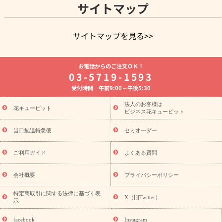
サイトマップ
サイトマップを見る>>
よく贈られる花
お祝いの花特集
誕生日フラワーギフト特集
お電話からのご注文ＯＫ！
8月の誕生花(トルコキキョウ)
開店・開業祝い
退職祝い
結
03-5719-1593
婚記念日
お供え・お悔やみ
お供え・お悔やみの花
四十九日
受付時間 午前9:00～午後5:30
法要以降に贈る花
通夜・葬儀に贈る花
胡蝶蘭・花鉢
プリザ
ーブドフラワー
季節のイベント
ひまわり ギフト・プレゼント
法人のお客様は
季節のイベント
花キューピット
特集
お盆 花（新盆・初盆）
お盆 花（新
ビジネス花キューピット
盆・初盆）
お盆 花（新盆・初盆）
お盆・お供え 花とセットギ
フト
お盆・お供え プリザーブドフラワー
ひまわり ギフト・プ
当日配達特急便
セミオーダー
レゼント特集
夏の花贈り・お中元・暑中見舞い 花のギフト特集
敬老の日におくる花ギフト・プレゼント特集
敬老の日におくる
ご利用ガイド
よくある質問
花ギフト・プレゼント特集
敬老の日 花のおすすめランキング
敬
老の日 花鉢植えのギフト・プレゼント特集
敬老の日 花とセットギ
会社概要
プライバシーポリシー
フト・プレゼント特集
敬老の日の花 全てのギフト一覧
キャン
誕生日の花を
特定商取引に関する法律に基づく表
ペーン
「きょう誕生日なんです」キャンペーン
X（旧Twitter）
示
探す
誕生日フラワーギフト
誕生日フラワーギフト特集
誕生
日フラワーギフト商品一覧
バラ
ユリ
トルコキキョウ
8月の
facebook
Instagram