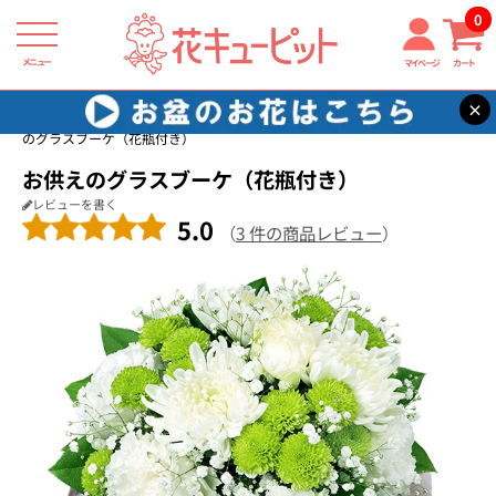
0
メニュー
マイページ
カート
×
花キューピット
通夜・葬儀に贈る花
【通夜・葬儀に贈る花】お供え
のグラスブーケ（花瓶付き）
お供えのグラスブーケ（花瓶付き）
レビューを書く
5.0
（
3 件の商品レビュー
）