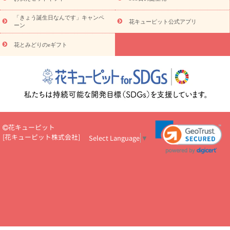
お祝い
お祝い・
3000円～
お祝い・
4000円～
お祝い・
5000円～
お祝い・
7000円～
お祝い・
10000円～
「きょう誕生日なんです」キャンペ
お供え・お悔やみ
お供え・お悔やみ・
3000円～
お供え・お
花キューピット公式アプリ
ーン
悔やみ・
5000円～
お供え・お悔やみ・
7000円～
お供え・お悔
読み物
やみ・
10000円～
花とみどりのeギフト
注目されている記事
365日の誕生花カレンダー
開店・開業祝
いのマナー
定年退職祝いのマナー
お祝いを贈るときのマナー・
ルール
花キューピットのお祝いコラム一覧
誕生日のお花を「色
彩心理学」で選ぶ方法
結婚祝いの予算相場
出産祝いお役立ち情
報
転職祝いのマナー基礎知識
ペットのお祝いワンポイントアド
バイス
スタンド花（フラスタ）のマナー
お見舞いのマナーとル
ール
新築引っ越し祝いコラム
お祝い花のマナー総まとめ
職
花キューピット
場上司や先輩へ贈るお祝い花の正解は？
開店祝いの花 選び方ガイ
[
花キューピット株式会社
]
Select Language
▼
ド（早見表あり）
お供えを贈るときのマナー・ルール
花キューピットのお供え・
お悔やみ・仏花コラム一覧
花キューピットの仏花のルール・マナ
ーQ&A
ペットの供花の基礎知識とペットロスを癒す向き合い方
一周忌のマナー
四十九日の基礎知識
お盆のルール・マナー
お彼岸のルール・マナー
キリスト教のお葬式の流れ【マナー基礎
知識】
お供え花のマナー総まとめ
仏花の選び方ガイド（早見表
あり)
花キューピット×専門家
CO2排出量削減 / SDGsを考える
プロ直伝10のテクニック
花美人5人の「花のある暮らし」
美