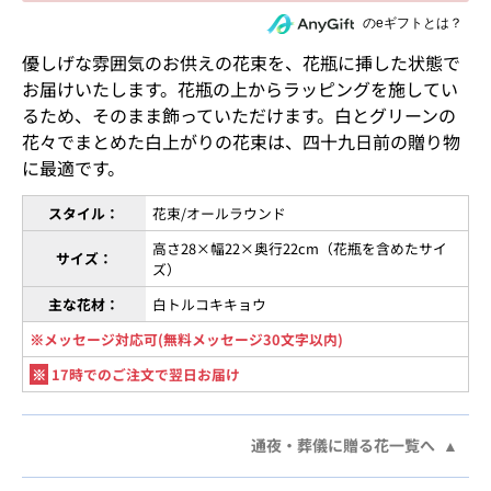
住所を知らない相手にeギフトで贈る
のeギフトとは？
優しげな雰囲気のお供えの花束を、花瓶に挿した状態で
お届けいたします。花瓶の上からラッピングを施してい
るため、そのまま飾っていただけます。白とグリーンの
花々でまとめた白上がりの花束は、四十九日前の贈り物
に最適です。
スタイル：
花束/オールラウンド
高さ28×幅22×奥行22cm（花瓶を含めたサイ
サイズ：
ズ）
主な花材：
白トルコキキョウ
※メッセージ対応可(無料メッセージ30文字以内)
※
17時でのご注文で翌日お届け
通夜・葬儀に贈る花一覧へ