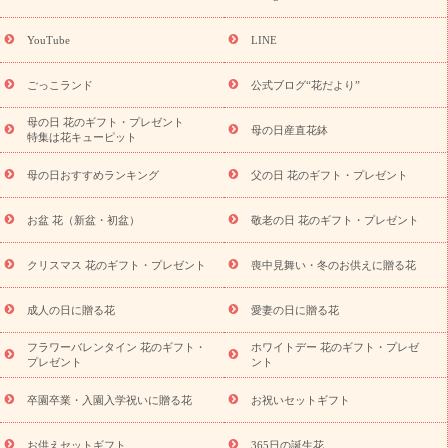
誕生花(トルコキキョウ)
9月の誕生花(リンドウ)
誕生日セット
ギフト
キャンペーン
「きょう誕生日なんです」キャンペーン
YouTube
LINE
用途から探す
お祝いの花特集
当日配達特急便
お祝い商品
一覧
お祝い
開店・開業祝い
新築・引っ越し祝い
退職祝い
ごっこランド
公式ブログ“花だより”
結婚記念日
結婚祝い
出産祝い
退院祝い・快気祝い
還暦
祝い・長寿祝い
プチギフト
ペットのお祝いフラワー
お中
母の日 花のギフト・プレゼント
母の日産直花鉢
特集は花キューピット
元・暑中見舞い
敬老の日
お供え・お悔やみ
当日配達特急便
お供え
お供え・お悔やみ商品一覧
お供え・お悔やみの花
四
母の日おすすめランキング
父の日 花のギフト・プレゼント
十九日法要以降に贈る花
通夜・葬儀に贈る花
お供え お花とセッ
トギフト
お供え プリザーブドフラワー
ペットのお供えフラワー
お盆 花（新盆・初盆）
敬老の日 花のギフト・プレゼント
お盆（新盆・初盆）
その他
お祝い返し
お見舞い
お取り
寄せギフト
ビジネス用
ご自宅用
観葉植物
ミディ胡蝶蘭
クリスマス 花のギフト・プレゼント
喪中見舞い・冬のお供えに贈る花
スタイルから探す
プリザーブドフラワー
アレンジメント
花束
スタンド花
お祝い
お供え・お悔やみ
胡蝶蘭
胡蝶
成人の日に贈る花
愛妻の日に贈る花
蘭・花鉢
ミディ胡蝶蘭・お祝い
ミディ胡蝶蘭・お供え
世界初
の青色胡蝶蘭
観葉植物
観葉植物
産直多肉植物
プリザーブ
フラワーバレンタイン 花のギフト・
ホワイトデー 花のギフト・プレゼ
ドフラワー
お祝い
お供え・お悔やみ
花とセットギフト
セ
プレゼント
ント
ミオーダー
プチギフト（hanamore -ハナモア-）
花とみどりの
eギフト
花キューピットのeGfit
カラー
ピンク
イエローオ
卒園卒業・入園入学祝いに贈る花
お祝いセットギフト
予
レンジ
レッド
お花の種類
バラ
ユリ
トルコキキョウ
算から探す
お供えセットギフト
365日の誕生花