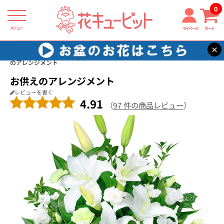
0
メニュー
マイページ
カート
×
花キューピット
通夜・葬儀に贈る花
【通夜・葬儀に贈る花】お供え
のアレンジメント
お供えのアレンジメント
レビューを書く
4.91
（
97 件の商品レビュー
）