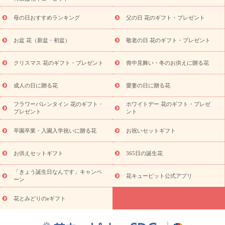
元・暑中見舞い
敬老の日
お供え・お悔やみ
当日配達特急便
お供え
お供え・お悔やみ商品一覧
お供え・お悔やみの花
四
母の日おすすめランキング
父の日 花のギフト・プレゼント
十九日法要以降に贈る花
通夜・葬儀に贈る花
お供え お花とセッ
トギフト
お供え プリザーブドフラワー
ペットのお供えフラワー
お盆 花（新盆・初盆）
敬老の日 花のギフト・プレゼント
お盆（新盆・初盆）
その他
お祝い返し
お見舞い
お取り
寄せギフト
ビジネス用
ご自宅用
観葉植物
ミディ胡蝶蘭
クリスマス 花のギフト・プレゼント
喪中見舞い・冬のお供えに贈る花
スタイルから探す
プリザーブドフラワー
アレンジメント
花束
スタンド花
お祝い
お供え・お悔やみ
胡蝶蘭
胡蝶
成人の日に贈る花
愛妻の日に贈る花
蘭・花鉢
ミディ胡蝶蘭・お祝い
ミディ胡蝶蘭・お供え
世界初
の青色胡蝶蘭
観葉植物
観葉植物
産直多肉植物
プリザーブ
フラワーバレンタイン 花のギフト・
ホワイトデー 花のギフト・プレゼ
ドフラワー
お祝い
お供え・お悔やみ
花とセットギフト
セ
プレゼント
ント
ミオーダー
プチギフト（hanamore -ハナモア-）
花とみどりの
eギフト
花キューピットのeGfit
カラー
ピンク
イエローオ
卒園卒業・入園入学祝いに贈る花
お祝いセットギフト
予
レンジ
レッド
お花の種類
バラ
ユリ
トルコキキョウ
算から探す
お祝い
お祝い・
3000円～
お祝い・
4000円～
お供えセットギフト
365日の誕生花
お祝い・
5000円～
お祝い・
7000円～
お祝い・
10000円～
「きょう誕生日なんです」キャンペ
お供え・お悔やみ
お供え・お悔やみ・
3000円～
お供え・お
花キューピット公式アプリ
ーン
悔やみ・
5000円～
お供え・お悔やみ・
7000円～
お供え・お悔
読み物
やみ・
10000円～
花とみどりのeギフト
注目されている記事
365日の誕生花カレンダー
開店・開業祝
いのマナー
定年退職祝いのマナー
お祝いを贈るときのマナー・