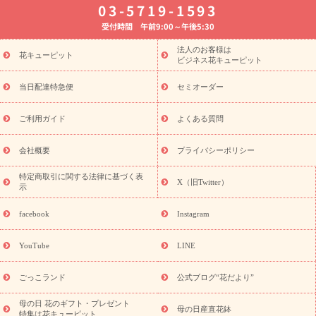
03-5719-1593
婚記念日
お供え・お悔やみ
お供え・お悔やみの花
四十九日
受付時間 午前9:00～午後5:30
法要以降に贈る花
通夜・葬儀に贈る花
胡蝶蘭・花鉢
プリザ
ーブドフラワー
季節のイベント
ひまわり ギフト・プレゼント
法人のお客様は
季節のイベント
花キューピット
特集
お盆 花（新盆・初盆）
お盆 花（新
ビジネス花キューピット
盆・初盆）
お盆 花（新盆・初盆）
お盆・お供え 花とセットギ
フト
お盆・お供え プリザーブドフラワー
ひまわり ギフト・プ
当日配達特急便
セミオーダー
レゼント特集
夏の花贈り・お中元・暑中見舞い 花のギフト特集
敬老の日におくる花ギフト・プレゼント特集
敬老の日におくる
ご利用ガイド
よくある質問
花ギフト・プレゼント特集
敬老の日 花のおすすめランキング
敬
老の日 花鉢植えのギフト・プレゼント特集
敬老の日 花とセットギ
会社概要
プライバシーポリシー
フト・プレゼント特集
敬老の日の花 全てのギフト一覧
キャン
誕生日の花を
特定商取引に関する法律に基づく表
ペーン
「きょう誕生日なんです」キャンペーン
X（旧Twitter）
示
探す
誕生日フラワーギフト
誕生日フラワーギフト特集
誕生
日フラワーギフト商品一覧
バラ
ユリ
トルコキキョウ
8月の
facebook
Instagram
誕生花(トルコキキョウ)
9月の誕生花(リンドウ)
誕生日セット
ギフト
キャンペーン
「きょう誕生日なんです」キャンペーン
YouTube
LINE
用途から探す
お祝いの花特集
当日配達特急便
お祝い商品
一覧
お祝い
開店・開業祝い
新築・引っ越し祝い
退職祝い
ごっこランド
公式ブログ“花だより”
結婚記念日
結婚祝い
出産祝い
退院祝い・快気祝い
還暦
祝い・長寿祝い
プチギフト
ペットのお祝いフラワー
お中
母の日 花のギフト・プレゼント
母の日産直花鉢
特集は花キューピット