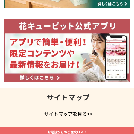
サイトマップ
サイトマップを見る>>
よく贈られる花
お祝いの花特集
誕生日フラワーギフト特集
お電話からのご注文ＯＫ！
8月の誕生花(トルコキキョウ)
開店・開業祝い
退職祝い
結