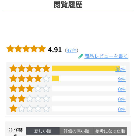
閲覧履歴
4.91
（
97件
）
商品レビューを書く
88件
9件
0件
0件
0件
並び替
新しい順
評価の高い順
参考になった順
え