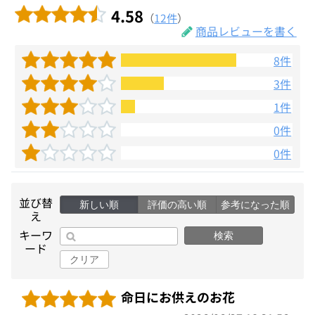
4.58
（
12件
）
商品レビューを書く
8件
3件
1件
0件
0件
並び替
新しい順
評価の高い順
参考になった順
え
キーワ
検索
ード
クリア
命日にお供えのお花