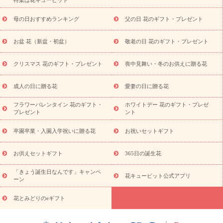
特集は花キューピット
寿祝い
プチギフト
ペットのお祝いフラワー
お中元・暑中見
舞い
敬老の日
お供え・お悔やみ
当日配達特急便 お供え
お
母の日おすすめランキング
父の日 花のギフト・プレゼント
供え・お悔やみ商品一覧
お供え・お悔やみの花
四十九日法要以
降に贈る花
通夜・葬儀に贈る花
お供え お花とセットギフト
お盆 花（新盆・初盆）
敬老の日 花のギフト・プレゼント
お供え プリザーブドフラワー
ペットのお供えフラワー
お盆（新
盆・初盆）
その他
お祝い返し
お見舞い
お取り寄せギフト
ビジネス用
ご自宅用
観葉植物
ミディ胡蝶蘭
プリザーブ
クリスマス 花のギフト・プレゼント
喪中見舞い・冬のお供えに贈る花
スタイルから探す
ドフラワー
アレンジメント
花束
スタ
ンド花
お祝い
お供え・お悔やみ
胡蝶蘭
胡蝶蘭・花鉢
ミ
成人の日に贈る花
愛妻の日に贈る花
ディ胡蝶蘭・お祝い
ミディ胡蝶蘭・お供え
世界初の青色胡蝶蘭
フラワーバレンタイン 花のギフト・
ホワイトデー 花のギフト・プレゼ
観葉植物
観葉植物
産直多肉植物
プリザーブドフラワー
プレゼント
ント
お祝い
お供え・お悔やみ
花とセットギフト
セミオーダー
プチギフト（hanamore -ハナモア-）
花とみどりのeギフト
花
卒園卒業・入園入学祝いに贈る花
お祝いセットギフト
キューピットのeGfit
カラー
ピンク
イエローオレンジ
レッ
予算から探す
ド
お花の種類
バラ
ユリ
トルコキキョウ
お供えセットギフト
365日の誕生花
お祝い
お祝い・
3000円～
お祝い・
4000円～
お祝い・
5000円～
お祝い・
7000円～
お祝い・
10000円～
お供え・お
「きょう誕生日なんです」キャンペ
花キューピット公式アプリ
ーン
悔やみ
お供え・お悔やみ・
3000円～
お供え・お悔やみ・
5000
円～
お供え・お悔やみ・
7000円～
お供え・お悔やみ・
10000
花とみどりのeギフト
読み物
円～
注目されている記事
365日の誕生花カレンダー
開店・開業祝