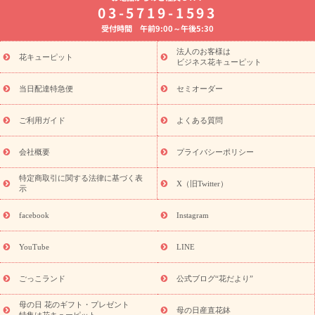
8月の誕生花(トルコキキョウ)
開店・開業祝い
退職祝い
結
03-5719-1593
婚記念日
お供え・お悔やみ
お供え・お悔やみの花
四十九日
受付時間 午前9:00～午後5:30
法要以降に贈る花
通夜・葬儀に贈る花
胡蝶蘭・花鉢
プリザ
ーブドフラワー
季節のイベント
ひまわり ギフト・プレゼント
法人のお客様は
季節のイベント
花キューピット
特集
お盆 花（新盆・初盆）
お盆 花（新
ビジネス花キューピット
盆・初盆）
お盆 花（新盆・初盆）
お盆・お供え 花とセットギ
フト
お盆・お供え プリザーブドフラワー
ひまわり ギフト・プ
当日配達特急便
セミオーダー
レゼント特集
夏の花贈り・お中元・暑中見舞い 花のギフト特集
敬老の日におくる花ギフト・プレゼント特集
敬老の日におくる
ご利用ガイド
よくある質問
花ギフト・プレゼント特集
敬老の日 花のおすすめランキング
敬
老の日 花鉢植えのギフト・プレゼント特集
敬老の日 花とセットギ
会社概要
プライバシーポリシー
フト・プレゼント特集
敬老の日の花 全てのギフト一覧
キャン
ペーン
映画『ウォーターガーディアンズ』コラボキャンペーン
特定商取引に関する法律に基づく表
X（旧Twitter）
示
誕生日の花を探す
「きょう誕生日なんです」キャンペーン
誕生日フラワーギフト
誕生日フラワーギフト特集
誕生日フラワ
facebook
Instagram
ーギフト商品一覧
バラ
ユリ
トルコキキョウ
8月の誕生花
(トルコキキョウ)
9月の誕生花(リンドウ)
誕生日セットギフト
YouTube
LINE
用途か
キャンペーン
「きょう誕生日なんです」キャンペーン
ら探す
お祝いの花特集
当日配達特急便
お祝い商品一覧
お
ごっこランド
公式ブログ“花だより”
祝い
開店・開業祝い
新築・引っ越し祝い
退職祝い
結婚記
念日
結婚祝い
出産祝い
退院祝い・快気祝い
還暦祝い・長
母の日 花のギフト・プレゼント
母の日産直花鉢