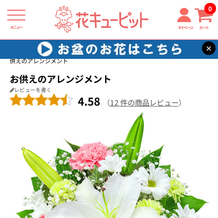
0
メニュー
マイページ
カート
×
花キューピット
お供え・お悔やみの花
【お供え・お悔やみの花】お
供えのアレンジメント
お供えのアレンジメント
レビューを書く
4.58
（
12 件の商品レビュー
）