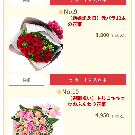
No.9
【結婚記念日】赤バラ12本
の花束
8,800
円（税込）
詳細
カートに入れる
No.10
【退職祝い】トルコキキョ
ウのふんわり花束
4,950
円（税込）