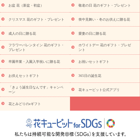
降に贈る花
通夜・葬儀に贈る花
お供え お花とセットギフト
お盆 花（新盆・初盆）
敬老の日 花のギフト・プレゼント
お供え プリザーブドフラワー
ペットのお供えフラワー
お盆（新
盆・初盆）
その他
お祝い返し
お見舞い
お取り寄せギフト
ビジネス用
ご自宅用
観葉植物
ミディ胡蝶蘭
プリザーブ
クリスマス 花のギフト・プレゼント
喪中見舞い・冬のお供えに贈る花
スタイルから探す
ドフラワー
アレンジメント
花束
スタ
ンド花
お祝い
お供え・お悔やみ
胡蝶蘭
胡蝶蘭・花鉢
ミ
成人の日に贈る花
愛妻の日に贈る花
ディ胡蝶蘭・お祝い
ミディ胡蝶蘭・お供え
世界初の青色胡蝶蘭
フラワーバレンタイン 花のギフト・
ホワイトデー 花のギフト・プレゼ
観葉植物
観葉植物
産直多肉植物
プリザーブドフラワー
プレゼント
ント
お祝い
お供え・お悔やみ
花とセットギフト
セミオーダー
プチギフト（hanamore -ハナモア-）
花とみどりのeギフト
花
卒園卒業・入園入学祝いに贈る花
お祝いセットギフト
キューピットのeGfit
カラー
ピンク
イエローオレンジ
レッ
予算から探す
ド
お花の種類
バラ
ユリ
トルコキキョウ
お供えセットギフト
365日の誕生花
お祝い
お祝い・
3000円～
お祝い・
4000円～
お祝い・
5000円～
お祝い・
7000円～
お祝い・
10000円～
お供え・お
「きょう誕生日なんです」キャンペ
花キューピット公式アプリ
ーン
悔やみ
お供え・お悔やみ・
3000円～
お供え・お悔やみ・
5000
円～
お供え・お悔やみ・
7000円～
お供え・お悔やみ・
10000
花とみどりのeギフト
読み物
円～
注目されている記事
365日の誕生花カレンダー
開店・開業祝
いのマナー
定年退職祝いのマナー
お祝いを贈るときのマナー・
ルール
花キューピットのお祝いコラム一覧
誕生日のお花を「色
彩心理学」で選ぶ方法
結婚祝いの予算相場
出産祝いお役立ち情