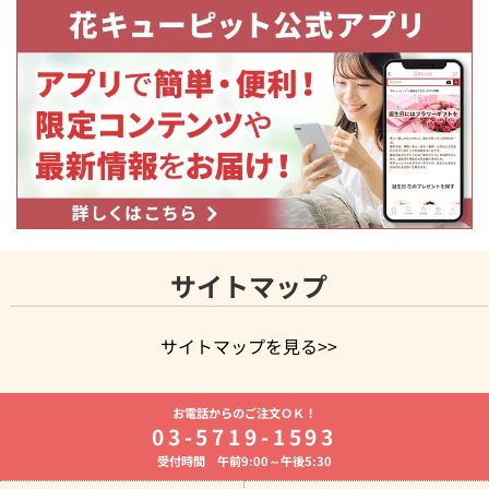
サイトマップ
サイトマップを見る>>
よく贈られる花
お祝いの花特集
誕生日フラワーギフト特集
お電話からのご注文ＯＫ！
8月の誕生花(トルコキキョウ)
開店・開業祝い
退職祝い
結
03-5719-1593
婚記念日
お供え・お悔やみ
お供え・お悔やみの花
四十九日
受付時間 午前9:00～午後5:30
法要以降に贈る花
通夜・葬儀に贈る花
胡蝶蘭・花鉢
プリザ
ーブドフラワー
季節のイベント
ひまわり ギフト・プレゼント