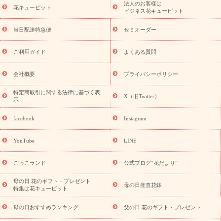
法人のお客様は
季節のイベント
花キューピット
特集
お盆 花（新盆・初盆）
お盆 花（新
ビジネス花キューピット
盆・初盆）
お盆 花（新盆・初盆）
お盆・お供え 花とセットギ
フト
お盆・お供え プリザーブドフラワー
ひまわり ギフト・プ
当日配達特急便
セミオーダー
レゼント特集
夏の花贈り・お中元・暑中見舞い 花のギフト特集
敬老の日におくる花ギフト・プレゼント特集
敬老の日におくる
ご利用ガイド
よくある質問
花ギフト・プレゼント特集
敬老の日 花のおすすめランキング
敬
老の日 花鉢植えのギフト・プレゼント特集
敬老の日 花とセットギ
会社概要
プライバシーポリシー
フト・プレゼント特集
敬老の日の花 全てのギフト一覧
キャン
ペーン
映画『ウォーターガーディアンズ』コラボキャンペーン
特定商取引に関する法律に基づく表
X（旧Twitter）
示
誕生日の花を探す
「きょう誕生日なんです」キャンペーン
誕生日フラワーギフト
誕生日フラワーギフト特集
誕生日フラワ
facebook
Instagram
ーギフト商品一覧
バラ
ユリ
トルコキキョウ
8月の誕生花
(トルコキキョウ)
9月の誕生花(リンドウ)
誕生日セットギフト
YouTube
LINE
用途か
キャンペーン
「きょう誕生日なんです」キャンペーン
ら探す
お祝いの花特集
当日配達特急便
お祝い商品一覧
お
ごっこランド
公式ブログ“花だより”
祝い
開店・開業祝い
新築・引っ越し祝い
退職祝い
結婚記
念日
結婚祝い
出産祝い
退院祝い・快気祝い
還暦祝い・長
母の日 花のギフト・プレゼント
母の日産直花鉢
特集は花キューピット
寿祝い
プチギフト
ペットのお祝いフラワー
お中元・暑中見
舞い
敬老の日
お供え・お悔やみ
当日配達特急便 お供え
お
母の日おすすめランキング
父の日 花のギフト・プレゼント
供え・お悔やみ商品一覧
お供え・お悔やみの花
四十九日法要以