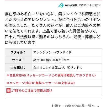
住所を知らない相手にeギフトで贈る
のeギフトとは？
存在感のある白ユリを中心に、紫リンドウで季節感を加
えたお供えのアレンジメント。花に合う色合いのリボン
を添えました。たくさんの花々が、故人とご遺族への想
いを伝えてくれます。上品で落ち着いた雰囲気なので、
四十九日法要以降に贈るのはもちろん、通夜・葬儀など
にも適しています。
スタイル：
アレンジメント/ワンサイド
サイズ：
高さ60×幅55×奥行32cm
主な花材：
白オリエンタル系ユリ、紫リンドウ
※名札対応可(メッセージカードとの併用は推奨しておりません)
※メッセージ対応可(無料メッセージ30文字以内)
※
17時でのご注文で翌日お届け
お供え・お悔やみの花一覧へ