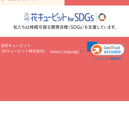
読み物
円～
注目されている記事
365日の誕生花カレンダー
開店・開業祝
いのマナー
定年退職祝いのマナー
お祝いを贈るときのマナー・
ルール
花キューピットのお祝いコラム一覧
誕生日のお花を「色
彩心理学」で選ぶ方法
結婚祝いの予算相場
出産祝いお役立ち情
報
転職祝いのマナー基礎知識
ペットのお祝いワンポイントアド
バイス
スタンド花（フラスタ）のマナー
お見舞いのマナーとル
花キューピット
ール
新築引っ越し祝いコラム
お祝い花のマナー総まとめ
職
[
花キューピット株式会社
]
Select Language
▼
場上司や先輩へ贈るお祝い花の正解は？
開店祝いの花 選び方ガイ
ド（早見表あり）
お供えを贈るときのマナー・ルール
花キューピットのお供え・
お悔やみ・仏花コラム一覧
花キューピットの仏花のルール・マナ
ーQ&A
ペットの供花の基礎知識とペットロスを癒す向き合い方
一周忌のマナー
四十九日の基礎知識
お盆のルール・マナー
お彼岸のルール・マナー
キリスト教のお葬式の流れ【マナー基礎
知識】
お供え花のマナー総まとめ
仏花の選び方ガイド（早見表
あり)
花キューピット×専門家
CO2排出量削減 / SDGsを考える
プロ直伝10のテクニック
花美人5人の「花のある暮らし」
美
しい“花とお祝い”の世界
花贈りをもっと楽しみたい
男性は花を
もらってうれしい？アンケート
テレワークにおすすめの観葉植
物・花
室内でお花の写真を撮るポイントを紹介
フラワーアレン