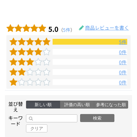
5.0
商品レビューを書く
（
5件
）
5件
0件
0件
0件
0件
並び替
新しい順
評価の高い順
参考になった順
え
キーワ
検索
ード
クリア