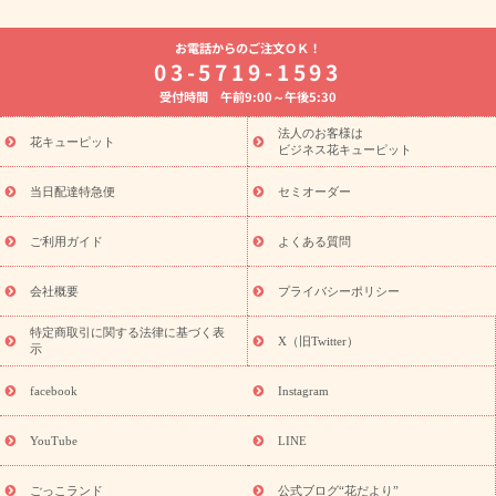
よく贈られる花
お祝いの花特集
誕生日フラワーギフト特集
お電話からのご注文ＯＫ！
8月の誕生花(トルコキキョウ)
開店・開業祝い
退職祝い
結
03-5719-1593
婚記念日
お供え・お悔やみ
お供え・お悔やみの花
四十九日
受付時間 午前9:00～午後5:30
法要以降に贈る花
通夜・葬儀に贈る花
胡蝶蘭・花鉢
プリザ
ーブドフラワー
季節のイベント
ひまわり ギフト・プレゼント
法人のお客様は
季節のイベント
花キューピット
特集
お盆 花（新盆・初盆）
お盆 花（新
ビジネス花キューピット
盆・初盆）
お盆 花（新盆・初盆）
お盆・お供え 花とセットギ
フト
お盆・お供え プリザーブドフラワー
ひまわり ギフト・プ
当日配達特急便
セミオーダー
レゼント特集
夏の花贈り・お中元・暑中見舞い 花のギフト特集
敬老の日におくる花ギフト・プレゼント特集
敬老の日におくる
ご利用ガイド
よくある質問
花ギフト・プレゼント特集
敬老の日 花のおすすめランキング
敬
老の日 花鉢植えのギフト・プレゼント特集
敬老の日 花とセットギ
会社概要
プライバシーポリシー
フト・プレゼント特集
敬老の日の花 全てのギフト一覧
キャン
ペーン
映画『ウォーターガーディアンズ』コラボキャンペーン
特定商取引に関する法律に基づく表
X（旧Twitter）
示
誕生日の花を探す
「きょう誕生日なんです」キャンペーン
誕生日フラワーギフト
誕生日フラワーギフト特集
誕生日フラワ
facebook
Instagram
ーギフト商品一覧
バラ
ユリ
トルコキキョウ
8月の誕生花
(トルコキキョウ)
9月の誕生花(リンドウ)
誕生日セットギフト
YouTube
LINE
用途か
キャンペーン
「きょう誕生日なんです」キャンペーン
ら探す
お祝いの花特集
当日配達特急便
お祝い商品一覧
お
ごっこランド
公式ブログ“花だより”