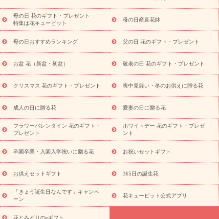
祝い
開店・開業祝い
新築・引っ越し祝い
退職祝い
結婚記
念日
結婚祝い
出産祝い
退院祝い・快気祝い
還暦祝い・長
母の日 花のギフト・プレゼント
母の日産直花鉢
特集は花キューピット
寿祝い
プチギフト
ペットのお祝いフラワー
お中元・暑中見
舞い
敬老の日
お供え・お悔やみ
当日配達特急便 お供え
お
母の日おすすめランキング
父の日 花のギフト・プレゼント
供え・お悔やみ商品一覧
お供え・お悔やみの花
四十九日法要以
降に贈る花
通夜・葬儀に贈る花
お供え お花とセットギフト
お盆 花（新盆・初盆）
敬老の日 花のギフト・プレゼント
お供え プリザーブドフラワー
ペットのお供えフラワー
お盆（新
盆・初盆）
その他
お祝い返し
お見舞い
お取り寄せギフト
ビジネス用
ご自宅用
観葉植物
ミディ胡蝶蘭
プリザーブ
クリスマス 花のギフト・プレゼント
喪中見舞い・冬のお供えに贈る花
スタイルから探す
ドフラワー
アレンジメント
花束
スタ
ンド花
お祝い
お供え・お悔やみ
胡蝶蘭
胡蝶蘭・花鉢
ミ
成人の日に贈る花
愛妻の日に贈る花
ディ胡蝶蘭・お祝い
ミディ胡蝶蘭・お供え
世界初の青色胡蝶蘭
フラワーバレンタイン 花のギフト・
ホワイトデー 花のギフト・プレゼ
観葉植物
観葉植物
産直多肉植物
プリザーブドフラワー
プレゼント
ント
お祝い
お供え・お悔やみ
花とセットギフト
セミオーダー
プチギフト（hanamore -ハナモア-）
花とみどりのeギフト
花
卒園卒業・入園入学祝いに贈る花
お祝いセットギフト
キューピットのeGfit
カラー
ピンク
イエローオレンジ
レッ
予算から探す
ド
お花の種類
バラ
ユリ
トルコキキョウ
お供えセットギフト
365日の誕生花
お祝い
お祝い・
3000円～
お祝い・
4000円～
お祝い・
5000円～
お祝い・
7000円～
お祝い・
10000円～
お供え・お
「きょう誕生日なんです」キャンペ
花キューピット公式アプリ
ーン
悔やみ
お供え・お悔やみ・
3000円～
お供え・お悔やみ・
5000
円～
お供え・お悔やみ・
7000円～
お供え・お悔やみ・
10000
花とみどりのeギフト