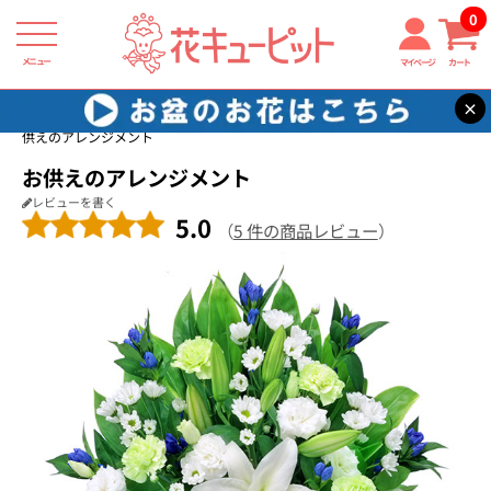
0
メニュー
マイページ
カート
×
花キューピット
お供え・お悔やみの花
【お供え・お悔やみの花】お
供えのアレンジメント
お供えのアレンジメント
レビューを書く
5.0
（
5 件の商品レビュー
）