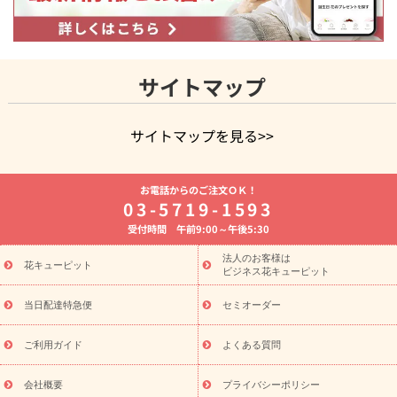
サイトマップ
サイトマップを見る>>
よく贈られる花
お祝いの花特集
誕生日フラワーギフト特集
お電話からのご注文ＯＫ！
8月の誕生花(トルコキキョウ)
開店・開業祝い
退職祝い
結
03-5719-1593
婚記念日
お供え・お悔やみ
お供え・お悔やみの花
四十九日
受付時間 午前9:00～午後5:30
法要以降に贈る花
通夜・葬儀に贈る花
胡蝶蘭・花鉢
プリザ
ーブドフラワー
季節のイベント
ひまわり ギフト・プレゼント
法人のお客様は
季節のイベント
花キューピット
特集
お盆 花（新盆・初盆）
お盆 花（新
ビジネス花キューピット
盆・初盆）
お盆 花（新盆・初盆）
お盆・お供え 花とセットギ
フト
お盆・お供え プリザーブドフラワー
ひまわり ギフト・プ
当日配達特急便
セミオーダー
レゼント特集
夏の花贈り・お中元・暑中見舞い 花のギフト特集
敬老の日におくる花ギフト・プレゼント特集
敬老の日におくる
ご利用ガイド
よくある質問
花ギフト・プレゼント特集
敬老の日 花のおすすめランキング
敬
老の日 花鉢植えのギフト・プレゼント特集
敬老の日 花とセットギ
会社概要
プライバシーポリシー