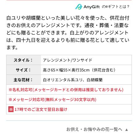
住所を知らない相手にeギフトで贈る
のeギフトとは？
白ユリや胡蝶蘭といった美しい花々を使った、供花台付
きのお供えのアレンジメントです。通夜・葬儀・法要な
どにも贈ることができます。白上がりのアレンジメント
は、四十九日を迎えるよりも前に贈る花として適してい
ます。
スタイル：
アレンジメント/ワンサイド
サイズ：
高さ65×幅55×奥行35cm（供花台含む）
主な花材：
白オリエンタル系ユリ、白胡蝶蘭
※名札対応可(メッセージカードとの併用は推奨しておりません)
※メッセージ対応可(無料メッセージ30文字以内)
※
17時でのご注文で翌日お届け
お供え・お悔やみの花一覧へ