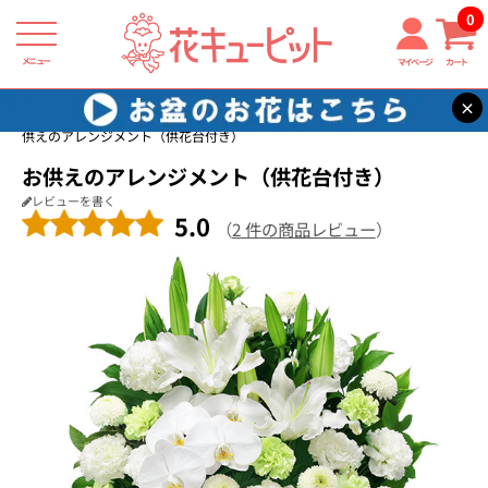
0
メニュー
マイページ
カート
×
花キューピット
お供え・お悔やみの花
【お供え・お悔やみの花】お
供えのアレンジメント（供花台付き）
お供えのアレンジメント（供花台付き）
レビューを書く
5.0
（
2 件の商品レビュー
）