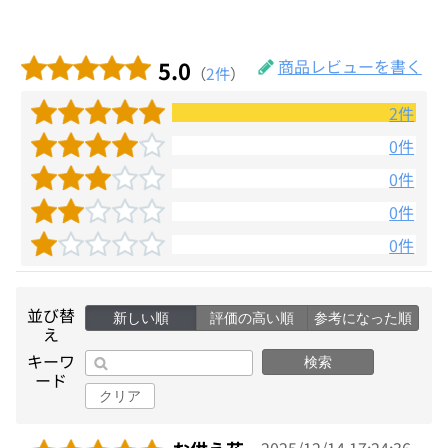
5.0
商品レビューを書く
（
2件
）
2件
0件
0件
0件
0件
並び替
新しい順
評価の高い順
参考になった順
え
キーワ
検索
ード
クリア
2025/12/14 17:24:36