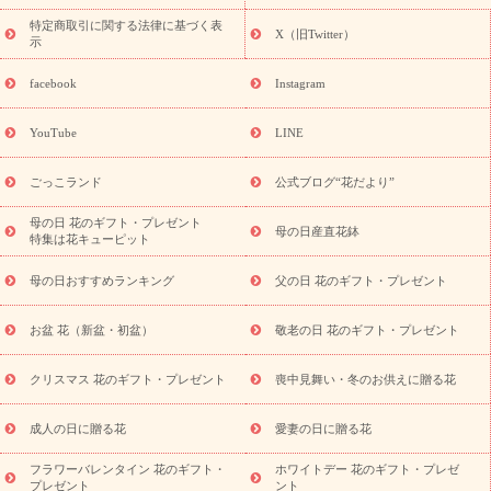
フト・プレゼント特集
敬老の日の花 全てのギフト一覧
キャン
ペーン
映画『ウォーターガーディアンズ』コラボキャンペーン
特定商取引に関する法律に基づく表
X（旧Twitter）
示
誕生日の花を探す
「きょう誕生日なんです」キャンペーン
誕生日フラワーギフト
誕生日フラワーギフト特集
誕生日フラワ
facebook
Instagram
ーギフト商品一覧
バラ
ユリ
トルコキキョウ
8月の誕生花
(トルコキキョウ)
9月の誕生花(リンドウ)
誕生日セットギフト
YouTube
LINE
用途か
キャンペーン
「きょう誕生日なんです」キャンペーン
ら探す
お祝いの花特集
当日配達特急便
お祝い商品一覧
お
ごっこランド
公式ブログ“花だより”
祝い
開店・開業祝い
新築・引っ越し祝い
退職祝い
結婚記
念日
結婚祝い
出産祝い
退院祝い・快気祝い
還暦祝い・長
母の日 花のギフト・プレゼント
母の日産直花鉢
特集は花キューピット
寿祝い
プチギフト
ペットのお祝いフラワー
お中元・暑中見
舞い
敬老の日
お供え・お悔やみ
当日配達特急便 お供え
お
母の日おすすめランキング
父の日 花のギフト・プレゼント
供え・お悔やみ商品一覧
お供え・お悔やみの花
四十九日法要以
降に贈る花
通夜・葬儀に贈る花
お供え お花とセットギフト
お盆 花（新盆・初盆）
敬老の日 花のギフト・プレゼント
お供え プリザーブドフラワー
ペットのお供えフラワー
お盆（新
盆・初盆）
その他
お祝い返し
お見舞い
お取り寄せギフト
ビジネス用
ご自宅用
観葉植物
ミディ胡蝶蘭
プリザーブ
クリスマス 花のギフト・プレゼント
喪中見舞い・冬のお供えに贈る花
スタイルから探す
ドフラワー
アレンジメント
花束
スタ
ンド花
お祝い
お供え・お悔やみ
胡蝶蘭
胡蝶蘭・花鉢
ミ
成人の日に贈る花
愛妻の日に贈る花
ディ胡蝶蘭・お祝い
ミディ胡蝶蘭・お供え
世界初の青色胡蝶蘭
フラワーバレンタイン 花のギフト・
ホワイトデー 花のギフト・プレゼ
観葉植物
観葉植物
産直多肉植物
プリザーブドフラワー
プレゼント
ント