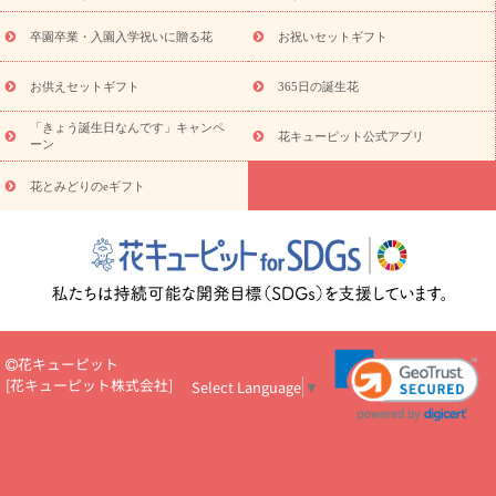
お祝い
お供え・お悔やみ
花とセットギフト
セミオーダー
プチギフト（hanamore -ハナモア-）
花とみどりのeギフト
花
卒園卒業・入園入学祝いに贈る花
お祝いセットギフト
キューピットのeGfit
カラー
ピンク
イエローオレンジ
レッ
予算から探す
ド
お花の種類
バラ
ユリ
トルコキキョウ
お供えセットギフト
365日の誕生花
お祝い
お祝い・
3000円～
お祝い・
4000円～
お祝い・
5000円～
お祝い・
7000円～
お祝い・
10000円～
お供え・お
「きょう誕生日なんです」キャンペ
花キューピット公式アプリ
ーン
悔やみ
お供え・お悔やみ・
3000円～
お供え・お悔やみ・
5000
円～
お供え・お悔やみ・
7000円～
お供え・お悔やみ・
10000
花とみどりのeギフト
読み物
円～
注目されている記事
365日の誕生花カレンダー
開店・開業祝
いのマナー
定年退職祝いのマナー
お祝いを贈るときのマナー・
ルール
花キューピットのお祝いコラム一覧
誕生日のお花を「色
彩心理学」で選ぶ方法
結婚祝いの予算相場
出産祝いお役立ち情
報
転職祝いのマナー基礎知識
ペットのお祝いワンポイントアド
バイス
スタンド花（フラスタ）のマナー
お見舞いのマナーとル
花キューピット
ール
新築引っ越し祝いコラム
お祝い花のマナー総まとめ
職
[
花キューピット株式会社
]
Select Language
▼
場上司や先輩へ贈るお祝い花の正解は？
開店祝いの花 選び方ガイ
ド（早見表あり）
お供えを贈るときのマナー・ルール
花キューピットのお供え・
お悔やみ・仏花コラム一覧
花キューピットの仏花のルール・マナ
ーQ&A
ペットの供花の基礎知識とペットロスを癒す向き合い方