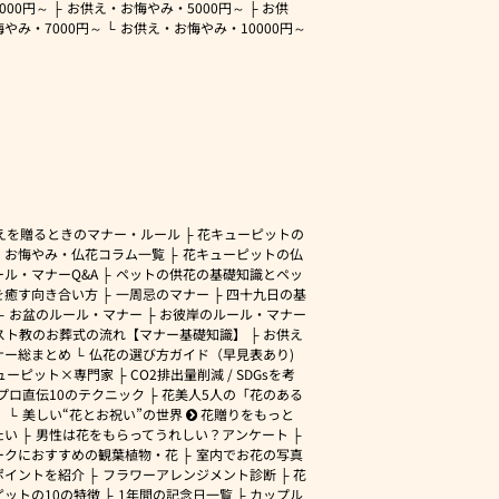
3000円～
お供え・お悔やみ・
5000円～
お供
悔やみ・
7000円～
お供え・お悔やみ・
10000円～
えを贈るときのマナー・ルール
花キューピットの
・お悔やみ・仏花コラム一覧
花キューピットの仏
ル・マナーQ&A
ペットの供花の基礎知識とペッ
を癒す向き合い方
一周忌のマナー
四十九日の基
お盆のルール・マナー
お彼岸のルール・マナー
スト教のお葬式の流れ【マナー基礎知識】
お供え
ナー総まとめ
仏花の選び方ガイド（早見表あり)
ューピット×専門家
CO2排出量削減 / SDGsを考
プロ直伝10のテクニック
花美人5人の「花のある
」
美しい“花とお祝い”の世界
花贈りをもっと
たい
男性は花をもらってうれしい？アンケート
ークにおすすめの観葉植物・花
室内でお花の写真
ポイントを紹介
フラワーアレンジメント診断
花
ピットの10の特徴
1年間の記念日一覧
カップル