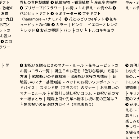
ギフト
界初の青色胡蝶蘭
観葉植物
観葉植物
産直多肉植物
やみ・
敬老の
プリザーブドフラワー
お祝い
お供え・お悔やみ
え・お
お供
花とセットギフト
セミオーダー
プチギフト
四十九日
（hanamore -ハナモア-）
花とみどりのeギフト
花キ
 お花と
ューピットのeGfit
カラー
ピンク
イエローオレンジ
ットの
レッド
お花の種類
バラ
ユリ
トルコキキョウ
お祝い
ご自
ラワー
ー
開
お祝いを贈るときのマナー・ルール
花キューピットの
お供
お祝いコラム一覧
誕生日のお花を「色彩心理学」で選ぶ
お供え
方法
結婚祝いの予算相場
出産祝いお役立ち情報
転
花のルー
職祝いのマナー基礎知識
ペットのお祝いワンポイントア
トロス
ドバイス
スタンド花（フラスタ）のマナー
お見舞いの
礎知識
マナーとルール
新築引っ越し祝いコラム
お祝い花のマ
キリ
ナー総まとめ
職場上司や先輩へ贈るお祝い花の正解は？
花のマ
開店祝いの花 選び方ガイド（早見表あり）
花キ
える
暮らし
楽しみ
テレワ
を撮る
キュー