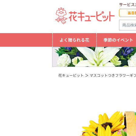
サービス
当日
よく贈られる花
季節のイベント
花キューピット
マスコットつきフラワーギ