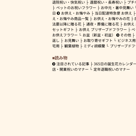
退院祝い・快気祝い
還暦祝い・長寿祝い
プチ
ペットのお祝いフラワー
お中元・暑中見舞い
日
お供え・お悔やみ
当日配達特急便 お供え
え・お悔やみ商品一覧
お供え・お悔やみの花
法要以降に贈る花
通夜・葬儀に贈る花
お供え
セットギフト
お供え プリザーブドフラワー
ペ
お供えフラワー
お盆（新盆・初盆）
その他
返し
お見舞い
お取り寄せギフト
ビジネス用
宅用
観葉植物
ミディ胡蝶蘭
プリザーブドフ
読み物
注目されている記事
365日の誕生花カレンダ
店・開業祝いのマナー
定年退職祝いのマナー