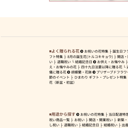
よく贈られる花
お祝いの花特集
誕生日フ
フト特集
8月の誕生花(トルコキキョウ)
開店・
い
退職祝い
結婚記念日
お供え・お悔やみ
え・お悔やみの花
四十九日法要以降に贈る花
儀に贈る花
胡蝶蘭・花鉢
プリザーブドフラワ
節のイベント
ひまわり ギフト・プレゼント特集
花（新盆・初盆）
用途から探す
お祝いの花特集
当日配達特
祝い商品一覧
お祝い
開店・開業祝い
新築・
し祝い
退職祝い
結婚記念日
結婚祝い
出