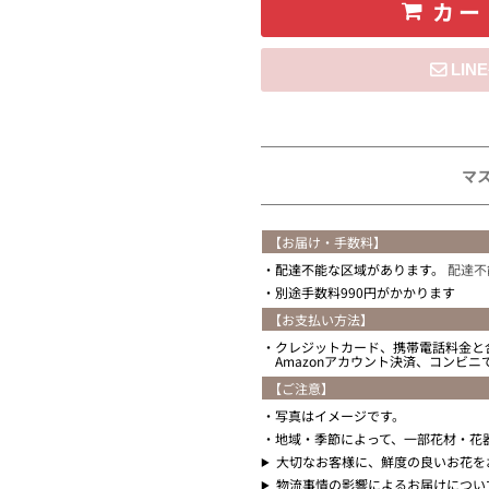
カー
住所を知らない
マ
【お届け・手数料】
配達不能な区域があります。
配達不
別途手数料990円がかかります
【お支払い方法】
クレジットカード、携帯電話料金と
Amazonアカウント決済、コンビ
【ご注意】
写真はイメージです。
地域・季節によって、一部花材・花
大切なお客様に、鮮度の良いお花を
物流事情の影響によるお届けについ