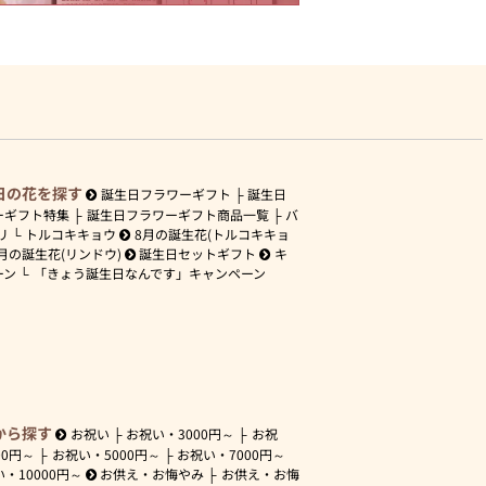
日の花を探す
誕生日フラワーギフト
誕生日
ーギフト特集
誕生日フラワーギフト商品一覧
バ
リ
トルコキキョウ
8月の誕生花(トルコキキョ
月の誕生花(リンドウ)
誕生日セットギフト
キ
ーン
「きょう誕生日なんです」キャンペーン
から探す
お祝い
お祝い・
3000円～
お祝
00円～
お祝い・
5000円～
お祝い・
7000円～
い・
10000円～
お供え・お悔やみ
お供え・お悔