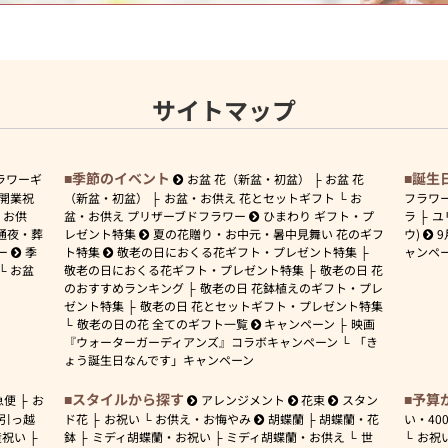
サイトマップ
季節のイベント
誕生
ラワーギ
お盆 花（新盆・初盆）
お盆 花
開業祝
（新盆・初盆）
お盆・お供え 花とセットギフト
お
フラワ
お供
盆・お供え プリザーブドフラワー
ひまわり ギフト・プ
ラ
ユ
通夜・葬
レゼント特集
夏の花贈り・お中元・暑中見舞い 花のギフ
ウ)
9
ー
季
ト特集
敬老の日におくる花ギフト・プレゼント特集
ャンペ
お盆
敬老の日におくる花ギフト・プレゼント特集
敬老の日 花
のおすすめランキング
敬老の日 花鉢植えのギフト・プレ
ゼント特集
敬老の日 花とセットギフト・プレゼント特集
敬老の日の花 全てのギフト一覧
キャンペーン
映画
『ウォーターガーディアンズ』コラボキャンペーン
「き
ょう誕生日なんです」キャンペーン
スタイルから探す
予算
急便
お
アレンジメント
花束
スタン
引っ越
ド花
お祝い
お供え・お悔やみ
胡蝶蘭
胡蝶蘭・花
い・
40
産祝い
鉢
ミディ胡蝶蘭・お祝い
ミディ胡蝶蘭・お供え
世
お祝