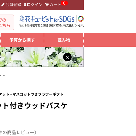
0
会員登録
ログイン
カート
。
での
こちら
予算から探す
読み物
×
ット
ット - マスコットつきフラワーギフト
ット付きウッドバスケ
件の商品レビュー）