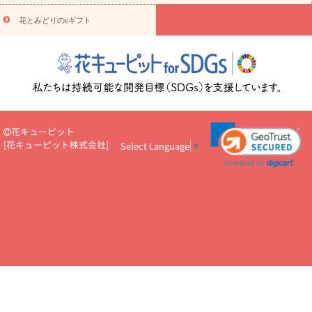
円～
お供え・お悔やみ・
7000円～
お供え・お悔やみ・
10000
花とみどりのeギフト
読み物
円～
注目されている記事
365日の誕生花カレンダー
開店・開業祝
いのマナー
定年退職祝いのマナー
お祝いを贈るときのマナー・
ルール
花キューピットのお祝いコラム一覧
誕生日のお花を「色
彩心理学」で選ぶ方法
結婚祝いの予算相場
出産祝いお役立ち情
報
転職祝いのマナー基礎知識
ペットのお祝いワンポイントアド
バイス
スタンド花（フラスタ）のマナー
お見舞いのマナーとル
花キューピット
ール
新築引っ越し祝いコラム
お祝い花のマナー総まとめ
職
[
花キューピット株式会社
]
Select Language
▼
場上司や先輩へ贈るお祝い花の正解は？
開店祝いの花 選び方ガイ
ド（早見表あり）
お供えを贈るときのマナー・ルール
花キューピットのお供え・
お悔やみ・仏花コラム一覧
花キューピットの仏花のルール・マナ
ーQ&A
ペットの供花の基礎知識とペットロスを癒す向き合い方
一周忌のマナー
四十九日の基礎知識
お盆のルール・マナー
お彼岸のルール・マナー
キリスト教のお葬式の流れ【マナー基礎
知識】
お供え花のマナー総まとめ
仏花の選び方ガイド（早見表
あり)
花キューピット×専門家
CO2排出量削減 / SDGsを考える
プロ直伝10のテクニック
花美人5人の「花のある暮らし」
美
しい“花とお祝い”の世界
花贈りをもっと楽しみたい
男性は花を
もらってうれしい？アンケート
テレワークにおすすめの観葉植