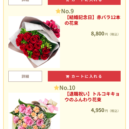
No.9
【結婚記念日】赤バラ12本
の花束
8,800
円（税込）
詳細
カートに入れる
No.10
【退職祝い】トルコキキョ
ウのふんわり花束
4,950
円（税込）