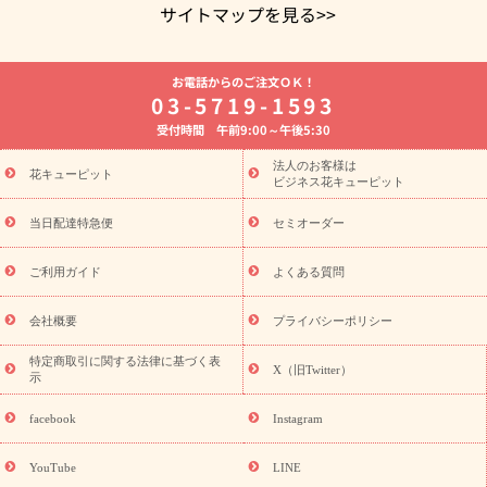
サイトマップを見る>>
よく贈られる花
お祝いの花特集
誕生日フラワーギフト特集
お電話からのご注文ＯＫ！
8月の誕生花(トルコキキョウ)
開店・開業祝い
退職祝い
結
03-5719-1593
婚記念日
お供え・お悔やみ
お供え・お悔やみの花
四十九日
受付時間 午前9:00～午後5:30
法要以降に贈る花
通夜・葬儀に贈る花
胡蝶蘭・花鉢
プリザ
ーブドフラワー
季節のイベント
ひまわり ギフト・プレゼント
法人のお客様は
季節のイベント
花キューピット
特集
お盆 花（新盆・初盆）
お盆 花（新
ビジネス花キューピット
盆・初盆）
お盆 花（新盆・初盆）
お盆・お供え 花とセットギ
フト
お盆・お供え プリザーブドフラワー
ひまわり ギフト・プ
当日配達特急便
セミオーダー
レゼント特集
夏の花贈り・お中元・暑中見舞い 花のギフト特集
敬老の日におくる花ギフト・プレゼント特集
敬老の日におくる
ご利用ガイド
よくある質問
花ギフト・プレゼント特集
敬老の日 花のおすすめランキング
敬
老の日 花鉢植えのギフト・プレゼント特集
敬老の日 花とセットギ
会社概要
プライバシーポリシー
フト・プレゼント特集
敬老の日の花 全てのギフト一覧
キャン
ペーン
映画『ウォーターガーディアンズ』コラボキャンペーン
特定商取引に関する法律に基づく表
X（旧Twitter）
示
誕生日の花を探す
「きょう誕生日なんです」キャンペーン
誕生日フラワーギフト
誕生日フラワーギフト特集
誕生日フラワ
facebook
Instagram
ーギフト商品一覧
バラ
ユリ
トルコキキョウ
8月の誕生花
(トルコキキョウ)
9月の誕生花(リンドウ)
誕生日セットギフト
YouTube
LINE
用途か
キャンペーン
「きょう誕生日なんです」キャンペーン