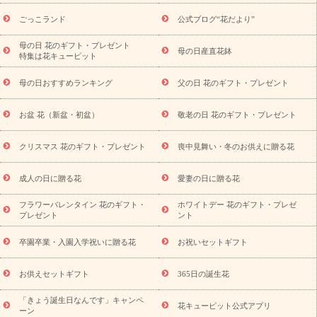
ら探す
お祝いの花特集
当日配達特急便
お祝い商品一覧
お
ごっこランド
公式ブログ“花だより”
祝い
開店・開業祝い
新築・引っ越し祝い
退職祝い
結婚記
念日
結婚祝い
出産祝い
退院祝い・快気祝い
還暦祝い・長
母の日 花のギフト・プレゼント
母の日産直花鉢
特集は花キューピット
寿祝い
プチギフト
ペットのお祝いフラワー
お中元・暑中見
舞い
敬老の日
お供え・お悔やみ
当日配達特急便 お供え
お
母の日おすすめランキング
父の日 花のギフト・プレゼント
供え・お悔やみ商品一覧
お供え・お悔やみの花
四十九日法要以
降に贈る花
通夜・葬儀に贈る花
お供え お花とセットギフト
お盆 花（新盆・初盆）
敬老の日 花のギフト・プレゼント
お供え プリザーブドフラワー
ペットのお供えフラワー
お盆（新
盆・初盆）
その他
お祝い返し
お見舞い
お取り寄せギフト
ビジネス用
ご自宅用
観葉植物
ミディ胡蝶蘭
プリザーブ
クリスマス 花のギフト・プレゼント
喪中見舞い・冬のお供えに贈る花
スタイルから探す
ドフラワー
アレンジメント
花束
スタ
ンド花
お祝い
お供え・お悔やみ
胡蝶蘭
胡蝶蘭・花鉢
ミ
成人の日に贈る花
愛妻の日に贈る花
ディ胡蝶蘭・お祝い
ミディ胡蝶蘭・お供え
世界初の青色胡蝶蘭
フラワーバレンタイン 花のギフト・
ホワイトデー 花のギフト・プレゼ
観葉植物
観葉植物
産直多肉植物
プリザーブドフラワー
プレゼント
ント
お祝い
お供え・お悔やみ
花とセットギフト
セミオーダー
プチギフト（hanamore -ハナモア-）
花とみどりのeギフト
花
卒園卒業・入園入学祝いに贈る花
お祝いセットギフト
キューピットのeGfit
カラー
ピンク
イエローオレンジ
レッ
予算から探す
ド
お花の種類
バラ
ユリ
トルコキキョウ
お供えセットギフト
365日の誕生花
お祝い
お祝い・
3000円～
お祝い・
4000円～
お祝い・
5000円～
お祝い・
7000円～
お祝い・
10000円～
お供え・お
「きょう誕生日なんです」キャンペ
花キューピット公式アプリ
ーン
悔やみ
お供え・お悔やみ・
3000円～
お供え・お悔やみ・
5000