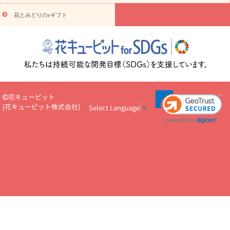
悔やみ・
5000円～
お供え・お悔やみ・
7000円～
お供え・お悔
読み物
やみ・
10000円～
花とみどりのeギフト
注目されている記事
365日の誕生花カレンダー
開店・開業祝
いのマナー
定年退職祝いのマナー
お祝いを贈るときのマナー・
ルール
花キューピットのお祝いコラム一覧
誕生日のお花を「色
彩心理学」で選ぶ方法
結婚祝いの予算相場
出産祝いお役立ち情
報
転職祝いのマナー基礎知識
ペットのお祝いワンポイントアド
バイス
スタンド花（フラスタ）のマナー
お見舞いのマナーとル
ール
新築引っ越し祝いコラム
お祝い花のマナー総まとめ
職
花キューピット
場上司や先輩へ贈るお祝い花の正解は？
開店祝いの花 選び方ガイ
[
花キューピット株式会社
]
Select Language
▼
ド（早見表あり）
お供えを贈るときのマナー・ルール
花キューピットのお供え・
お悔やみ・仏花コラム一覧
花キューピットの仏花のルール・マナ
ーQ&A
ペットの供花の基礎知識とペットロスを癒す向き合い方
一周忌のマナー
四十九日の基礎知識
お盆のルール・マナー
お彼岸のルール・マナー
キリスト教のお葬式の流れ【マナー基礎
知識】
お供え花のマナー総まとめ
仏花の選び方ガイド（早見表
あり)
花キューピット×専門家
CO2排出量削減 / SDGsを考える
プロ直伝10のテクニック
花美人5人の「花のある暮らし」
美
しい“花とお祝い”の世界
花贈りをもっと楽しみたい
男性は花を
もらってうれしい？アンケート
テレワークにおすすめの観葉植