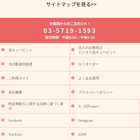
サイトマップを見る>>
よく贈られる花
お祝いの花特集
誕生日フラワーギフト特集
お電話からのご注文ＯＫ！
8月の誕生花(トルコキキョウ)
開店・開業祝い
退職祝い
結
03-5719-1593
婚記念日
お供え・お悔やみ
お供え・お悔やみの花
四十九日
受付時間 午前9:00～午後5:30
法要以降に贈る花
通夜・葬儀に贈る花
胡蝶蘭・花鉢
プリザ
ーブドフラワー
季節のイベント
ひまわり ギフト・プレゼント
法人のお客様は
季節のイベント
花キューピット
特集
お盆 花（新盆・初盆）
お盆 花（新
ビジネス花キューピット
盆・初盆）
お盆 花（新盆・初盆）
お盆・お供え 花とセットギ
フト
お盆・お供え プリザーブドフラワー
ひまわり ギフト・プ
当日配達特急便
セミオーダー
レゼント特集
夏の花贈り・お中元・暑中見舞い 花のギフト特集
敬老の日におくる花ギフト・プレゼント特集
敬老の日におくる
ご利用ガイド
よくある質問
花ギフト・プレゼント特集
敬老の日 花のおすすめランキング
敬
老の日 花鉢植えのギフト・プレゼント特集
敬老の日 花とセットギ
会社概要
プライバシーポリシー
フト・プレゼント特集
敬老の日の花 全てのギフト一覧
キャン
誕生日の花を
特定商取引に関する法律に基づく表
ペーン
「きょう誕生日なんです」キャンペーン
X（旧Twitter）
示
探す
誕生日フラワーギフト
誕生日フラワーギフト特集
誕生
日フラワーギフト商品一覧
バラ
ユリ
トルコキキョウ
8月の
facebook
Instagram
誕生花(トルコキキョウ)
9月の誕生花(リンドウ)
誕生日セット
ギフト
キャンペーン
「きょう誕生日なんです」キャンペーン
YouTube
LINE