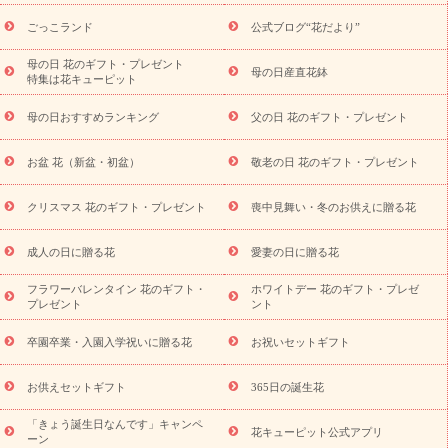
用途から探す
お祝いの花特集
当日配達特急便
お祝い商品
一覧
お祝い
開店・開業祝い
新築・引っ越し祝い
退職祝い
ごっこランド
公式ブログ“花だより”
結婚記念日
結婚祝い
出産祝い
退院祝い・快気祝い
還暦
祝い・長寿祝い
プチギフト
ペットのお祝いフラワー
お中
母の日 花のギフト・プレゼント
母の日産直花鉢
特集は花キューピット
元・暑中見舞い
敬老の日
お供え・お悔やみ
当日配達特急便
お供え
お供え・お悔やみ商品一覧
お供え・お悔やみの花
四
母の日おすすめランキング
父の日 花のギフト・プレゼント
十九日法要以降に贈る花
通夜・葬儀に贈る花
お供え お花とセッ
トギフト
お供え プリザーブドフラワー
ペットのお供えフラワー
お盆 花（新盆・初盆）
敬老の日 花のギフト・プレゼント
お盆（新盆・初盆）
その他
お祝い返し
お見舞い
お取り
寄せギフト
ビジネス用
ご自宅用
観葉植物
ミディ胡蝶蘭
クリスマス 花のギフト・プレゼント
喪中見舞い・冬のお供えに贈る花
スタイルから探す
プリザーブドフラワー
アレンジメント
花束
スタンド花
お祝い
お供え・お悔やみ
胡蝶蘭
胡蝶
成人の日に贈る花
愛妻の日に贈る花
蘭・花鉢
ミディ胡蝶蘭・お祝い
ミディ胡蝶蘭・お供え
世界初
の青色胡蝶蘭
観葉植物
観葉植物
産直多肉植物
プリザーブ
フラワーバレンタイン 花のギフト・
ホワイトデー 花のギフト・プレゼ
ドフラワー
お祝い
お供え・お悔やみ
花とセットギフト
セ
プレゼント
ント
ミオーダー
プチギフト（hanamore -ハナモア-）
花とみどりの
eギフト
花キューピットのeGfit
カラー
ピンク
イエローオ
卒園卒業・入園入学祝いに贈る花
お祝いセットギフト
予
レンジ
レッド
お花の種類
バラ
ユリ
トルコキキョウ
算から探す
お祝い
お祝い・
3000円～
お祝い・
4000円～
お供えセットギフト
365日の誕生花
お祝い・
5000円～
お祝い・
7000円～
お祝い・
10000円～
「きょう誕生日なんです」キャンペ
お供え・お悔やみ
お供え・お悔やみ・
3000円～
お供え・お
花キューピット公式アプリ
ーン