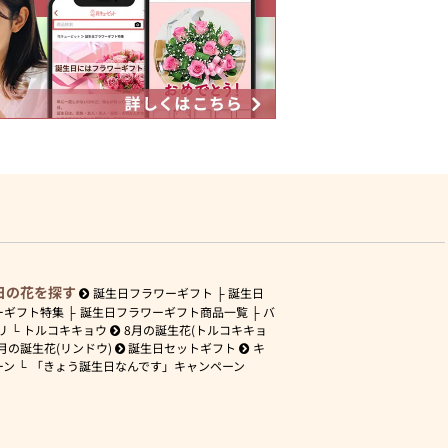
日の花を探す
誕生日フラワーギフト
誕生日
ーギフト特集
誕生日フラワーギフト商品一覧
バ
リ
トルコキキョウ
8月の誕生花(トルコキキョ
月の誕生花(リンドウ)
誕生日セットギフト
キ
ーン
「きょう誕生日なんです」キャンペーン