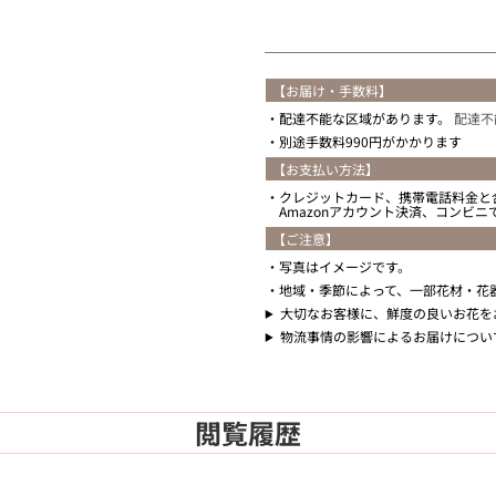
【お届け・手数料】
配達不能な区域があります。
配達不
別途手数料990円がかかります
【お支払い方法】
クレジットカード、携帯電話料金と
Amazonアカウント決済、コンビ
【ご注意】
写真はイメージです。
地域・季節によって、一部花材・花
大切なお客様に、鮮度の良いお花を
物流事情の影響によるお届けについ
閲覧履歴