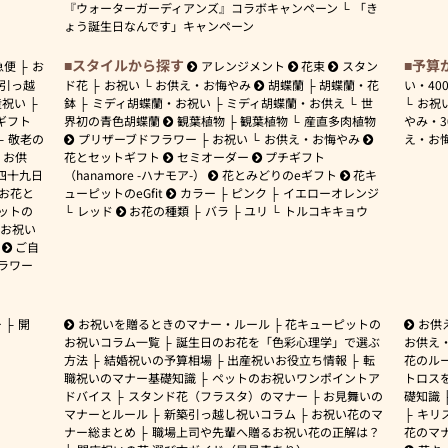
『ウォーターガーディアンズ』コラボキャンペーン
「き
ょう誕生日なんです」キャンペーン
スタイルから探す
予算
急便
お
アレンジメント
花束
スタン
引っ越
ド花
お祝い
お供え・お悔やみ
胡蝶蘭
胡蝶蘭・花
い・
40
産祝い
鉢
ミディ胡蝶蘭・お祝い
ミディ胡蝶蘭・お供え
世
お祝
ギフト
界初の青色胡蝶蘭
観葉植物
観葉植物
産直多肉植物
やみ・
敬老の
プリザーブドフラワー
お祝い
お供え・お悔やみ
え・お
お供
花とセットギフト
セミオーダー
プチギフト
四十九日
（hanamore -ハナモア-）
花とみどりのeギフト
花キ
 お花と
ューピットのeGfit
カラー
ピンク
イエローオレンジ
ットの
レッド
お花の種類
バラ
ユリ
トルコキキョウ
お祝い
ご自
ラワー
ー
開
お祝いを贈るときのマナー・ルール
花キューピットの
お供
お祝いコラム一覧
誕生日のお花を「色彩心理学」で選ぶ
お供え
方法
結婚祝いの予算相場
出産祝いお役立ち情報
転
花のルー
職祝いのマナー基礎知識
ペットのお祝いワンポイントア
トロス
ドバイス
スタンド花（フラスタ）のマナー
お見舞いの
礎知識
マナーとルール
新築引っ越し祝いコラム
お祝い花のマ
キリ
ナー総まとめ
職場上司や先輩へ贈るお祝い花の正解は？
花のマ