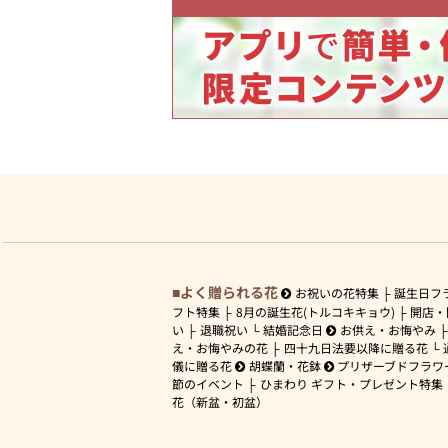
よく贈られる花
お祝いの花特集
誕生日フ
フト特集
8月の誕生花(トルコキキョウ)
開店・
い
退職祝い
結婚記念日
お供え・お悔やみ
え・お悔やみの花
四十九日法要以降に贈る花
儀に贈る花
胡蝶蘭・花鉢
プリザーブドフラワ
節のイベント
ひまわり ギフト・プレゼント特集
花（新盆・初盆）