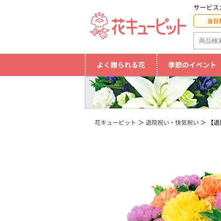
サービス
当日
よく贈られる花
季節のイベント
花キューピット
退院祝い・快気祝い
【退