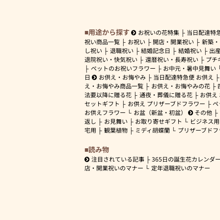
用途から探す
お祝いの花特集
当日配達特
祝い商品一覧
お祝い
開店・開業祝い
新築・
し祝い
退職祝い
結婚記念日
結婚祝い
出
退院祝い・快気祝い
還暦祝い・長寿祝い
プチ
ペットのお祝いフラワー
お中元・暑中見舞い
日
お供え・お悔やみ
当日配達特急便 お供え
え・お悔やみ商品一覧
お供え・お悔やみの花
法要以降に贈る花
通夜・葬儀に贈る花
お供え
セットギフト
お供え プリザーブドフラワー
ペ
お供えフラワー
お盆（新盆・初盆）
その他
返し
お見舞い
お取り寄せギフト
ビジネス用
宅用
観葉植物
ミディ胡蝶蘭
プリザーブドフ
読み物
注目されている記事
365日の誕生花カレンダ
店・開業祝いのマナー
定年退職祝いのマナー