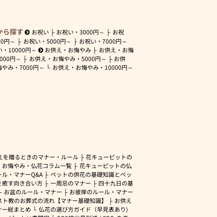
から探す
お祝い
お祝い・
3000円～
お祝
00円～
お祝い・
5000円～
お祝い・
7000円～
い・
10000円～
お供え・お悔やみ
お供え・お悔
3000円～
お供え・お悔やみ・
5000円～
お供
悔やみ・
7000円～
お供え・お悔やみ・
10000円～
えを贈るときのマナー・ルール
花キューピットの
・お悔やみ・仏花コラム一覧
花キューピットの仏
ル・マナーQ&A
ペットの供花の基礎知識とペッ
を癒す向き合い方
一周忌のマナー
四十九日の基
お盆のルール・マナー
お彼岸のルール・マナー
スト教のお葬式の流れ【マナー基礎知識】
お供え
ナー総まとめ
仏花の選び方ガイド（早見表あり)