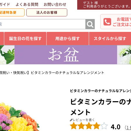
ゲスト 様
ガイド
よくある質問
お問い合わせ
ご利用ありがとうございます
配達特急便
法人のお客様
お電話
ご注文は
誕生日の花を探す
用途から探す
スタイルから探す
院祝い・快気祝い】ビタミンカラーのナチュラルなアレンジメント
ビタミンカラーのナチュラルなアレンジ
ビタミンカラーの
メント
レビューを書く
4.0
（
1