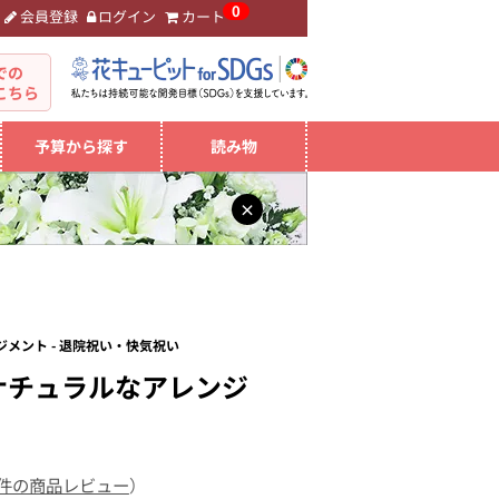
0
会員登録
ログイン
カート
。
での
こちら
予算から探す
読み物
×
メント - 退院祝い・快気祝い
ナチュラルなアレンジ
 件の商品レビュー
）