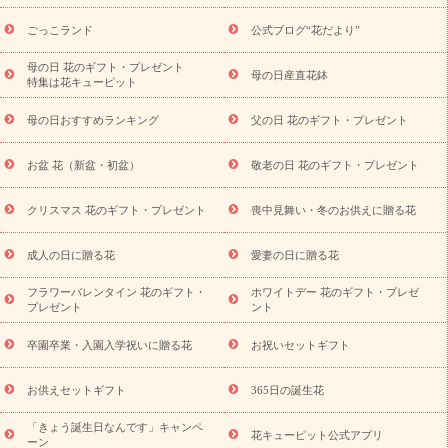
用途から探す
お祝いの花特集
当日配達特急便
お祝い商品
一覧
お祝い
開店・開業祝い
新築・引っ越し祝い
退職祝い
ごっこランド
公式ブログ“花だより”
結婚記念日
結婚祝い
出産祝い
退院祝い・快気祝い
還暦
祝い・長寿祝い
プチギフト
ペットのお祝いフラワー
お中
母の日 花のギフト・プレゼント
母の日産直花鉢
特集は花キューピット
元・暑中見舞い
敬老の日
お供え・お悔やみ
当日配達特急便
お供え
お供え・お悔やみ商品一覧
お供え・お悔やみの花
四
母の日おすすめランキング
父の日 花のギフト・プレゼント
十九日法要以降に贈る花
通夜・葬儀に贈る花
お供え お花とセッ
トギフト
お供え プリザーブドフラワー
ペットのお供えフラワー
お盆 花（新盆・初盆）
敬老の日 花のギフト・プレゼント
お盆（新盆・初盆）
その他
お祝い返し
お見舞い
お取り
寄せギフト
ビジネス用
ご自宅用
観葉植物
ミディ胡蝶蘭
クリスマス 花のギフト・プレゼント
喪中見舞い・冬のお供えに贈る花
スタイルから探す
プリザーブドフラワー
アレンジメント
花束
スタンド花
お祝い
お供え・お悔やみ
胡蝶蘭
胡蝶
成人の日に贈る花
愛妻の日に贈る花
蘭・花鉢
ミディ胡蝶蘭・お祝い
ミディ胡蝶蘭・お供え
世界初
の青色胡蝶蘭
観葉植物
観葉植物
産直多肉植物
プリザーブ
フラワーバレンタイン 花のギフト・
ホワイトデー 花のギフト・プレゼ
ドフラワー
お祝い
お供え・お悔やみ
花とセットギフト
セ
プレゼント
ント
ミオーダー
プチギフト（hanamore -ハナモア-）
花とみどりの
eギフト
花キューピットのeGfit
カラー
ピンク
イエローオ
卒園卒業・入園入学祝いに贈る花
お祝いセットギフト
予
レンジ
レッド
お花の種類
バラ
ユリ
トルコキキョウ
算から探す
お祝い
お祝い・
3000円～
お祝い・
4000円～
お供えセットギフト
365日の誕生花
お祝い・
5000円～
お祝い・
7000円～
お祝い・
10000円～
「きょう誕生日なんです」キャンペ
お供え・お悔やみ
お供え・お悔やみ・
3000円～
お供え・お
花キューピット公式アプリ
ーン