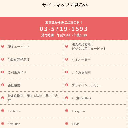
サイトマップを見る>>
よく贈られる花
お祝いの花特集
誕生日フラワーギフト特集
お電話からのご注文ＯＫ！
8月の誕生花(トルコキキョウ)
開店・開業祝い
退職祝い
結
03-5719-1593
婚記念日
お供え・お悔やみ
お供え・お悔やみの花
四十九日
受付時間 午前9:00～午後5:30
法要以降に贈る花
通夜・葬儀に贈る花
胡蝶蘭・花鉢
プリザ
ーブドフラワー
季節のイベント
ひまわり ギフト・プレゼント
法人のお客様は
季節のイベント
花キューピット
特集
お盆 花（新盆・初盆）
お盆 花（新
ビジネス花キューピット
盆・初盆）
お盆 花（新盆・初盆）
お盆・お供え 花とセットギ
フト
お盆・お供え プリザーブドフラワー
ひまわり ギフト・プ
当日配達特急便
セミオーダー
レゼント特集
夏の花贈り・お中元・暑中見舞い 花のギフト特集
敬老の日におくる花ギフト・プレゼント特集
敬老の日におくる
ご利用ガイド
よくある質問
花ギフト・プレゼント特集
敬老の日 花のおすすめランキング
敬
老の日 花鉢植えのギフト・プレゼント特集
敬老の日 花とセットギ
会社概要
プライバシーポリシー
フト・プレゼント特集
敬老の日の花 全てのギフト一覧
キャン
誕生日の花を
特定商取引に関する法律に基づく表
ペーン
「きょう誕生日なんです」キャンペーン
X（旧Twitter）
示
探す
誕生日フラワーギフト
誕生日フラワーギフト特集
誕生
日フラワーギフト商品一覧
バラ
ユリ
トルコキキョウ
8月の
facebook
Instagram
誕生花(トルコキキョウ)
9月の誕生花(リンドウ)
誕生日セット
ギフト
キャンペーン
「きょう誕生日なんです」キャンペーン
YouTube
LINE