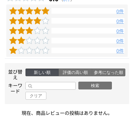
0件
0件
0件
0件
0件
並び替
新しい順
評価の高い順
参考になった順
え
キーワ
検索
ード
クリア
現在、商品レビューの投稿はありません。