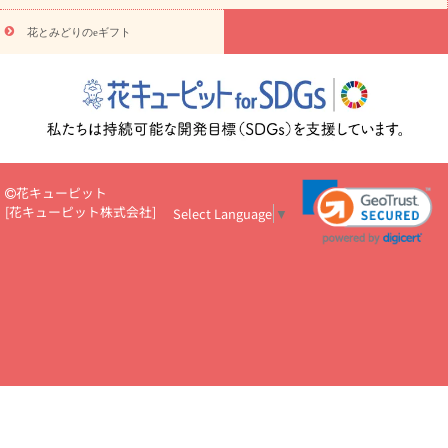
悔やみ・
5000円～
お供え・お悔やみ・
7000円～
お供え・お悔
読み物
やみ・
10000円～
花とみどりのeギフト
注目されている記事
365日の誕生花カレンダー
開店・開業祝
いのマナー
定年退職祝いのマナー
お祝いを贈るときのマナー・
ルール
花キューピットのお祝いコラム一覧
誕生日のお花を「色
彩心理学」で選ぶ方法
結婚祝いの予算相場
出産祝いお役立ち情
報
転職祝いのマナー基礎知識
ペットのお祝いワンポイントアド
バイス
スタンド花（フラスタ）のマナー
お見舞いのマナーとル
ール
新築引っ越し祝いコラム
お祝い花のマナー総まとめ
職
花キューピット
場上司や先輩へ贈るお祝い花の正解は？
開店祝いの花 選び方ガイ
[
花キューピット株式会社
]
Select Language
▼
ド（早見表あり）
お供えを贈るときのマナー・ルール
花キューピットのお供え・
お悔やみ・仏花コラム一覧
花キューピットの仏花のルール・マナ
ーQ&A
ペットの供花の基礎知識とペットロスを癒す向き合い方
一周忌のマナー
四十九日の基礎知識
お盆のルール・マナー
お彼岸のルール・マナー
キリスト教のお葬式の流れ【マナー基礎
知識】
お供え花のマナー総まとめ
仏花の選び方ガイド（早見表
あり)
花キューピット×専門家
CO2排出量削減 / SDGsを考える
プロ直伝10のテクニック
花美人5人の「花のある暮らし」
美
しい“花とお祝い”の世界
花贈りをもっと楽しみたい
男性は花を
もらってうれしい？アンケート
テレワークにおすすめの観葉植