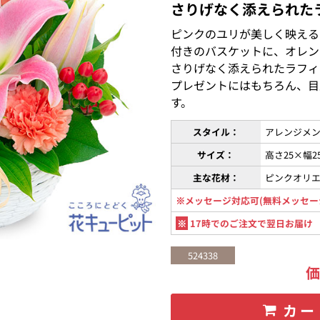
さりげなく添えられた
ピンクのユリが美しく映える
付きのバスケットに、オレン
さりげなく添えられたラフィ
プレゼントにはもちろん、目
す。
スタイル：
アレンジメン
サイズ：
高さ25×幅2
主な花材：
ピンクオリ
※メッセージ対応可(無料メッセー
※
17時でのご注文で翌日お届け
524338
カー