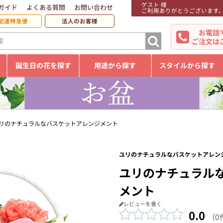
ゲスト 様
ガイド
よくある質問
お問い合わせ
ご利用ありがとうございます
配達特急便
法人のお客様
お電話
ご注文は
誕生日の花を探す
用途から探す
スタイルから探す
リのナチュラルなバスケットアレンジメント
ユリのナチュラルなバスケットアレンジ
ユリのナチュラル
メント
レビューを書く
0.0
（0