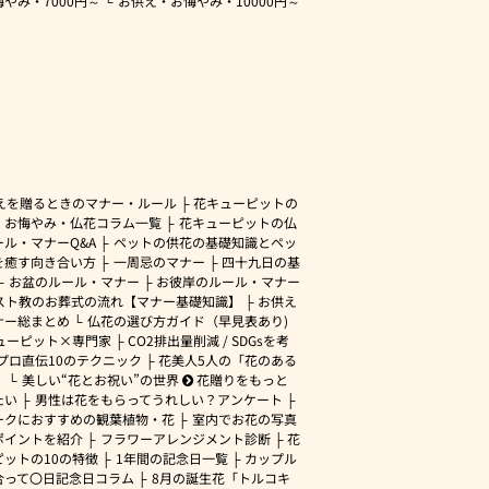
悔やみ・
7000円～
お供え・お悔やみ・
10000円～
えを贈るときのマナー・ルール
花キューピットの
・お悔やみ・仏花コラム一覧
花キューピットの仏
ル・マナーQ&A
ペットの供花の基礎知識とペッ
を癒す向き合い方
一周忌のマナー
四十九日の基
お盆のルール・マナー
お彼岸のルール・マナー
スト教のお葬式の流れ【マナー基礎知識】
お供え
ナー総まとめ
仏花の選び方ガイド（早見表あり)
ューピット×専門家
CO2排出量削減 / SDGsを考
プロ直伝10のテクニック
花美人5人の「花のある
」
美しい“花とお祝い”の世界
花贈りをもっと
たい
男性は花をもらってうれしい？アンケート
ークにおすすめの観葉植物・花
室内でお花の写真
ポイントを紹介
フラワーアレンジメント診断
花
ピットの10の特徴
1年間の記念日一覧
カップル
合って〇日記念日コラム
8月の誕生花「トルコキ