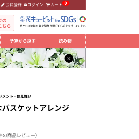
0
会員登録
ログイン
カート
。
での
こちら
予算から探す
読み物
×
メント - お見舞い
なバスケットアレンジ
件の商品レビュー）