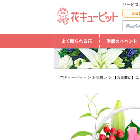
サービス
当日
よく贈られる花
季節のイベント
花キューピット
お見舞い
【お見舞い】ユ