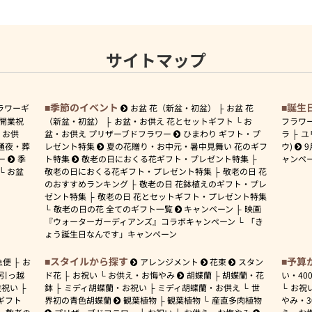
サイトマップ
季節のイベント
誕生
ラワーギ
お盆 花（新盆・初盆）
お盆 花
開業祝
（新盆・初盆）
お盆・お供え 花とセットギフト
お
フラワ
お供
盆・お供え プリザーブドフラワー
ひまわり ギフト・プ
ラ
ユ
通夜・葬
レゼント特集
夏の花贈り・お中元・暑中見舞い 花のギフ
ウ)
9
ー
季
ト特集
敬老の日におくる花ギフト・プレゼント特集
ャンペ
お盆
敬老の日におくる花ギフト・プレゼント特集
敬老の日 花
のおすすめランキング
敬老の日 花鉢植えのギフト・プレ
ゼント特集
敬老の日 花とセットギフト・プレゼント特集
敬老の日の花 全てのギフト一覧
キャンペーン
映画
『ウォーターガーディアンズ』コラボキャンペーン
「き
ょう誕生日なんです」キャンペーン
スタイルから探す
予算
急便
お
アレンジメント
花束
スタン
引っ越
ド花
お祝い
お供え・お悔やみ
胡蝶蘭
胡蝶蘭・花
い・
40
産祝い
鉢
ミディ胡蝶蘭・お祝い
ミディ胡蝶蘭・お供え
世
お祝
ギフト
界初の青色胡蝶蘭
観葉植物
観葉植物
産直多肉植物
やみ・