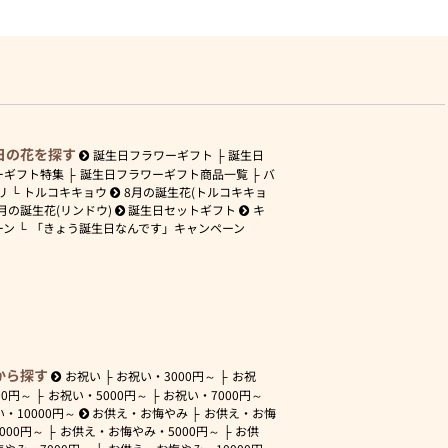
日の花を探す
誕生日フラワーギフト
誕生日
ーギフト特集
誕生日フラワーギフト商品一覧
バ
リ
トルコキキョウ
8月の誕生花(トルコキキョ
月の誕生花(リンドウ)
誕生日セットギフト
キ
ーン
「きょう誕生日なんです」キャンペーン
から探す
お祝い
お祝い・
3000円～
お祝
00円～
お祝い・
5000円～
お祝い・
7000円～
い・
10000円～
お供え・お悔やみ
お供え・お悔
3000円～
お供え・お悔やみ・
5000円～
お供