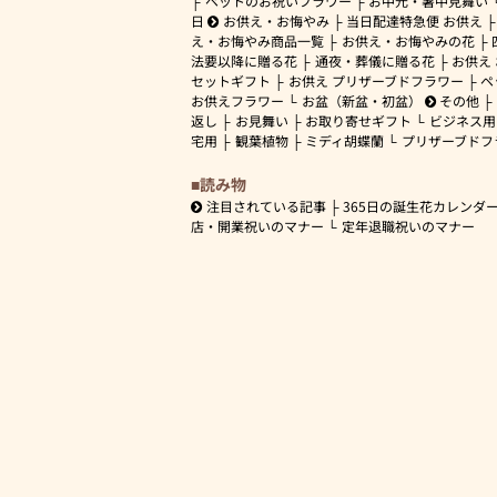
ペットのお祝いフラワー
お中元・暑中見舞い
日
お供え・お悔やみ
当日配達特急便 お供え
え・お悔やみ商品一覧
お供え・お悔やみの花
法要以降に贈る花
通夜・葬儀に贈る花
お供え
セットギフト
お供え プリザーブドフラワー
ペ
お供えフラワー
お盆（新盆・初盆）
その他
返し
お見舞い
お取り寄せギフト
ビジネス用
宅用
観葉植物
ミディ胡蝶蘭
プリザーブドフ
読み物
注目されている記事
365日の誕生花カレンダ
店・開業祝いのマナー
定年退職祝いのマナー