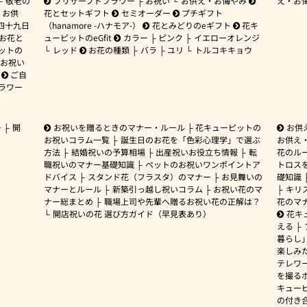
敬老の
プリザーブドフラワー
お祝い
お供え・お悔やみ
え・お
お供
花とセットギフト
セミオーダー
プチギフト
四十九日
（hanamore -ハナモア-）
花とみどりのeギフト
花キ
 お花と
ューピットのeGfit
カラー
ピンク
イエローオレンジ
ットの
レッド
お花の種類
バラ
ユリ
トルコキキョウ
お祝い
ご自
ラワー
ー
開
お祝いを贈るときのマナー・ルール
花キューピットの
お供
お祝いコラム一覧
誕生日のお花を「色彩心理学」で選ぶ
お供え
方法
結婚祝いの予算相場
出産祝いお役立ち情報
転
花のルー
職祝いのマナー基礎知識
ペットのお祝いワンポイントア
トロス
ドバイス
スタンド花（フラスタ）のマナー
お見舞いの
礎知識
マナーとルール
新築引っ越し祝いコラム
お祝い花のマ
キリ
ナー総まとめ
職場上司や先輩へ贈るお祝い花の正解は？
花のマ
開店祝いの花 選び方ガイド（早見表あり）
花キ
える
暮らし
楽しみ
テレワ
を撮る
キュー
の付き