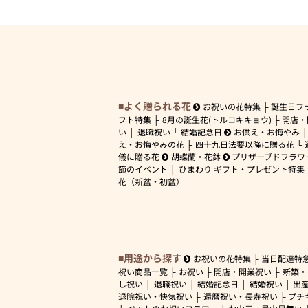
よく贈られる花
お祝いの花特集
誕生日フ
フト特集
8月の誕生花(トルコキキョウ)
開店・
い
退職祝い
結婚記念日
お供え・お悔やみ
え・お悔やみの花
四十九日法要以降に贈る花
儀に贈る花
胡蝶蘭・花鉢
プリザーブドフラワ
節のイベント
ひまわり ギフト・プレゼント特集
花（新盆・初盆）
用途から探す
お祝いの花特集
当日配達特
祝い商品一覧
お祝い
開店・開業祝い
新築・
し祝い
退職祝い
結婚記念日
結婚祝い
出
退院祝い・快気祝い
還暦祝い・長寿祝い
プチ