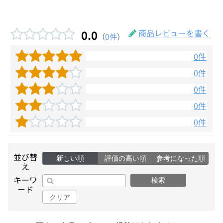
0.0
商品レビューを書く
（
0件
）
0件
0件
0件
0件
0件
並び替
新しい順
評価の高い順
参考になった順
え
キーワ
検索
ード
クリア