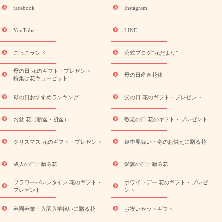
誕生日フラワーギフト
誕生日フラワーギフト特集
誕生日フラワ
facebook
Instagram
ーギフト商品一覧
バラ
ユリ
トルコキキョウ
8月の誕生花
(トルコキキョウ)
9月の誕生花(リンドウ)
誕生日セットギフト
YouTube
LINE
用途か
キャンペーン
「きょう誕生日なんです」キャンペーン
ら探す
お祝いの花特集
当日配達特急便
お祝い商品一覧
お
ごっこランド
公式ブログ“花だより”
祝い
開店・開業祝い
新築・引っ越し祝い
退職祝い
結婚記
念日
結婚祝い
出産祝い
退院祝い・快気祝い
還暦祝い・長
母の日 花のギフト・プレゼント
母の日産直花鉢
特集は花キューピット
寿祝い
プチギフト
ペットのお祝いフラワー
お中元・暑中見
舞い
敬老の日
お供え・お悔やみ
当日配達特急便 お供え
お
母の日おすすめランキング
父の日 花のギフト・プレゼント
供え・お悔やみ商品一覧
お供え・お悔やみの花
四十九日法要以
降に贈る花
通夜・葬儀に贈る花
お供え お花とセットギフト
お盆 花（新盆・初盆）
敬老の日 花のギフト・プレゼント
お供え プリザーブドフラワー
ペットのお供えフラワー
お盆（新
盆・初盆）
その他
お祝い返し
お見舞い
お取り寄せギフト
ビジネス用
ご自宅用
観葉植物
ミディ胡蝶蘭
プリザーブ
クリスマス 花のギフト・プレゼント
喪中見舞い・冬のお供えに贈る花
スタイルから探す
ドフラワー
アレンジメント
花束
スタ
ンド花
お祝い
お供え・お悔やみ
胡蝶蘭
胡蝶蘭・花鉢
ミ
成人の日に贈る花
愛妻の日に贈る花
ディ胡蝶蘭・お祝い
ミディ胡蝶蘭・お供え
世界初の青色胡蝶蘭
フラワーバレンタイン 花のギフト・
ホワイトデー 花のギフト・プレゼ
観葉植物
観葉植物
産直多肉植物
プリザーブドフラワー
プレゼント
ント
お祝い
お供え・お悔やみ
花とセットギフト
セミオーダー
プチギフト（hanamore -ハナモア-）
花とみどりのeギフト
花
卒園卒業・入園入学祝いに贈る花
お祝いセットギフト
キューピットのeGfit
カラー
ピンク
イエローオレンジ
レッ