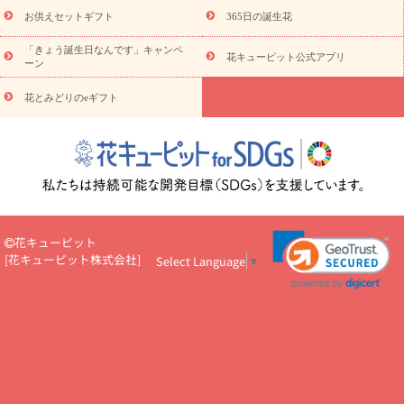
予算から探す
ド
お花の種類
バラ
ユリ
トルコキキョウ
お供えセットギフト
365日の誕生花
お祝い
お祝い・
3000円～
お祝い・
4000円～
お祝い・
5000円～
お祝い・
7000円～
お祝い・
10000円～
お供え・お
「きょう誕生日なんです」キャンペ
花キューピット公式アプリ
ーン
悔やみ
お供え・お悔やみ・
3000円～
お供え・お悔やみ・
5000
円～
お供え・お悔やみ・
7000円～
お供え・お悔やみ・
10000
花とみどりのeギフト
読み物
円～
注目されている記事
365日の誕生花カレンダー
開店・開業祝
いのマナー
定年退職祝いのマナー
お祝いを贈るときのマナー・
ルール
花キューピットのお祝いコラム一覧
誕生日のお花を「色
彩心理学」で選ぶ方法
結婚祝いの予算相場
出産祝いお役立ち情
報
転職祝いのマナー基礎知識
ペットのお祝いワンポイントアド
バイス
スタンド花（フラスタ）のマナー
お見舞いのマナーとル
花キューピット
ール
新築引っ越し祝いコラム
お祝い花のマナー総まとめ
職
[
花キューピット株式会社
]
Select Language
▼
場上司や先輩へ贈るお祝い花の正解は？
開店祝いの花 選び方ガイ
ド（早見表あり）
お供えを贈るときのマナー・ルール
花キューピットのお供え・
お悔やみ・仏花コラム一覧
花キューピットの仏花のルール・マナ
ーQ&A
ペットの供花の基礎知識とペットロスを癒す向き合い方
一周忌のマナー
四十九日の基礎知識
お盆のルール・マナー
お彼岸のルール・マナー
キリスト教のお葬式の流れ【マナー基礎
知識】
お供え花のマナー総まとめ
仏花の選び方ガイド（早見表