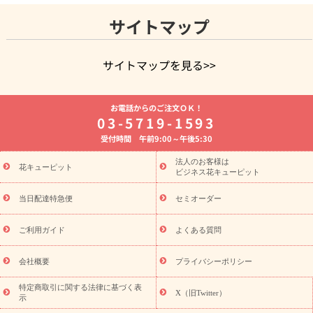
サイトマップ
サイトマップを見る>>
よく贈られる花
お祝いの花特集
誕生日フラワーギフト特集
お電話からのご注文ＯＫ！
8月の誕生花(トルコキキョウ)
開店・開業祝い
退職祝い
結
03-5719-1593
婚記念日
お供え・お悔やみ
お供え・お悔やみの花
四十九日
受付時間 午前9:00～午後5:30
法要以降に贈る花
通夜・葬儀に贈る花
胡蝶蘭・花鉢
プリザ
ーブドフラワー
季節のイベント
ひまわり ギフト・プレゼント
法人のお客様は
季節のイベント
花キューピット
特集
お盆 花（新盆・初盆）
お盆 花（新
ビジネス花キューピット
盆・初盆）
お盆 花（新盆・初盆）
お盆・お供え 花とセットギ
フト
お盆・お供え プリザーブドフラワー
ひまわり ギフト・プ
当日配達特急便
セミオーダー
レゼント特集
夏の花贈り・お中元・暑中見舞い 花のギフト特集
敬老の日におくる花ギフト・プレゼント特集
敬老の日におくる
ご利用ガイド
よくある質問
花ギフト・プレゼント特集
敬老の日 花のおすすめランキング
敬
老の日 花鉢植えのギフト・プレゼント特集
敬老の日 花とセットギ
会社概要
プライバシーポリシー
フト・プレゼント特集
敬老の日の花 全てのギフト一覧
キャン
ペーン
映画『ウォーターガーディアンズ』コラボキャンペーン
特定商取引に関する法律に基づく表
X（旧Twitter）
示
誕生日の花を探す
「きょう誕生日なんです」キャンペーン