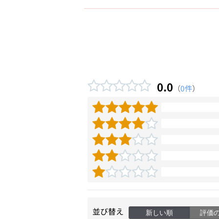
0.0
（
0件
）
並び替え
新しい順
評価