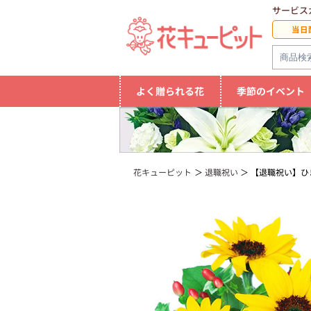
サービス
当日
よく贈られる花
季節のイベント
花キューピット
退職祝い
【退職祝い】ひ