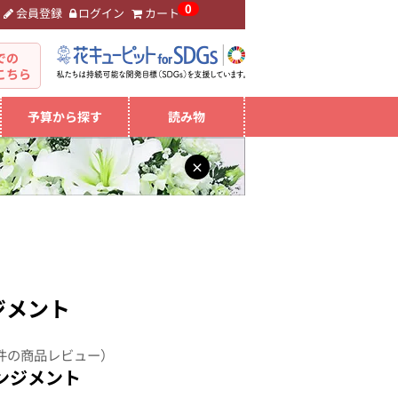
0
会員登録
ログイン
カート
。
での
こちら
予算から探す
読み物
×
ジメント
件の商品レビュー）
ンジメント