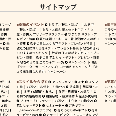
サイトマップ
季節のイベント
誕生
ラワーギ
お盆 花（新盆・初盆）
お盆 花
開業祝
（新盆・初盆）
お盆・お供え 花とセットギフト
お
フラワ
お供
盆・お供え プリザーブドフラワー
ひまわり ギフト・プ
ラ
ユ
通夜・葬
レゼント特集
夏の花贈り・お中元・暑中見舞い 花のギフ
ウ)
9
ー
季
ト特集
敬老の日におくる花ギフト・プレゼント特集
ャンペ
お盆
敬老の日におくる花ギフト・プレゼント特集
敬老の日 花
のおすすめランキング
敬老の日 花鉢植えのギフト・プレ
ゼント特集
敬老の日 花とセットギフト・プレゼント特集
敬老の日の花 全てのギフト一覧
キャンペーン
映画
『ウォーターガーディアンズ』コラボキャンペーン
「き
ょう誕生日なんです」キャンペーン
スタイルから探す
予算
急便
お
アレンジメント
花束
スタン
引っ越
ド花
お祝い
お供え・お悔やみ
胡蝶蘭
胡蝶蘭・花
い・
40
産祝い
鉢
ミディ胡蝶蘭・お祝い
ミディ胡蝶蘭・お供え
世
お祝
ギフト
界初の青色胡蝶蘭
観葉植物
観葉植物
産直多肉植物
やみ・
敬老の
プリザーブドフラワー
お祝い
お供え・お悔やみ
え・お
お供
花とセットギフト
セミオーダー
プチギフト
四十九日
（hanamore -ハナモア-）
花とみどりのeギフト
花キ
 お花と
ューピットのeGfit
カラー
ピンク
イエローオレンジ