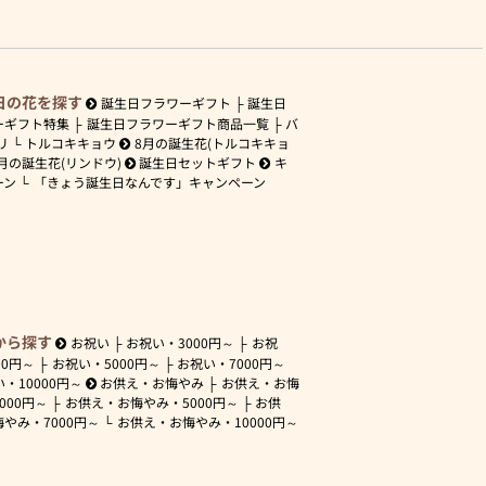
日の花を探す
誕生日フラワーギフト
誕生日
ーギフト特集
誕生日フラワーギフト商品一覧
バ
リ
トルコキキョウ
8月の誕生花(トルコキキョ
月の誕生花(リンドウ)
誕生日セットギフト
キ
ーン
「きょう誕生日なんです」キャンペーン
から探す
お祝い
お祝い・
3000円～
お祝
00円～
お祝い・
5000円～
お祝い・
7000円～
い・
10000円～
お供え・お悔やみ
お供え・お悔
3000円～
お供え・お悔やみ・
5000円～
お供
悔やみ・
7000円～
お供え・お悔やみ・
10000円～