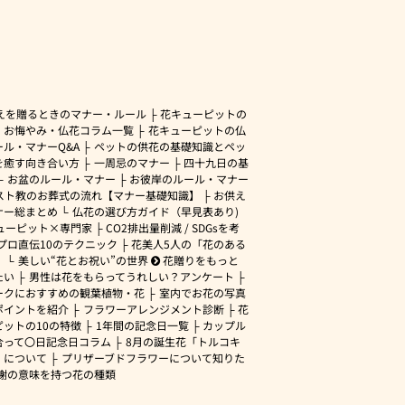
えを贈るときのマナー・ルール
花キューピットの
・お悔やみ・仏花コラム一覧
花キューピットの仏
ル・マナーQ&A
ペットの供花の基礎知識とペッ
を癒す向き合い方
一周忌のマナー
四十九日の基
お盆のルール・マナー
お彼岸のルール・マナー
スト教のお葬式の流れ【マナー基礎知識】
お供え
ナー総まとめ
仏花の選び方ガイド（早見表あり)
ューピット×専門家
CO2排出量削減 / SDGsを考
プロ直伝10のテクニック
花美人5人の「花のある
」
美しい“花とお祝い”の世界
花贈りをもっと
たい
男性は花をもらってうれしい？アンケート
ークにおすすめの観葉植物・花
室内でお花の写真
ポイントを紹介
フラワーアレンジメント診断
花
ピットの10の特徴
1年間の記念日一覧
カップル
合って〇日記念日コラム
8月の誕生花「トルコキ
」について
プリザーブドフラワーについて知りた
謝の意味を持つ花の種類