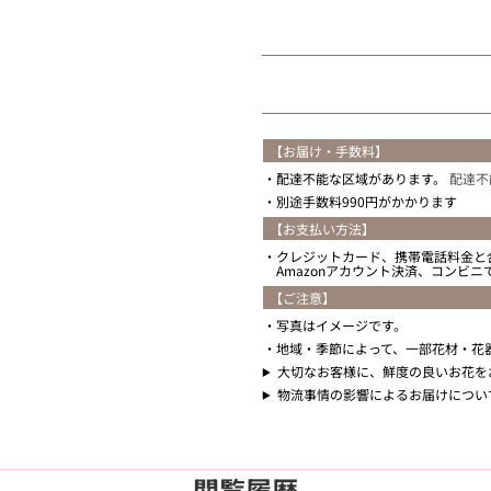
住所を知らない
【お届け・手数料】
配達不能な区域があります。
配達不
別途手数料990円がかかります
【お支払い方法】
クレジットカード、携帯電話料金と
Amazonアカウント決済、コンビ
【ご注意】
写真はイメージです。
地域・季節によって、一部花材・花
大切なお客様に、鮮度の良いお花を
物流事情の影響によるお届けについ
閲覧履歴