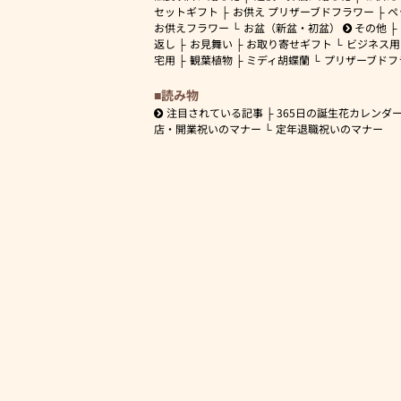
セットギフト
お供え プリザーブドフラワー
ペ
お供えフラワー
お盆（新盆・初盆）
その他
返し
お見舞い
お取り寄せギフト
ビジネス用
宅用
観葉植物
ミディ胡蝶蘭
プリザーブドフ
読み物
注目されている記事
365日の誕生花カレンダ
店・開業祝いのマナー
定年退職祝いのマナー