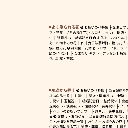
よく贈られる花
お祝いの花特集
誕生日フ
フト特集
8月の誕生花(トルコキキョウ)
開店・
い
退職祝い
結婚記念日
お供え・お悔やみ
え・お悔やみの花
四十九日法要以降に贈る花
儀に贈る花
胡蝶蘭・花鉢
プリザーブドフラワ
節のイベント
ひまわり ギフト・プレゼント特集
花（新盆・初盆）
用途から探す
お祝いの花特集
当日配達特
祝い商品一覧
お祝い
開店・開業祝い
新築・
し祝い
退職祝い
結婚記念日
結婚祝い
出
退院祝い・快気祝い
還暦祝い・長寿祝い
プチ
ペットのお祝いフラワー
お中元・暑中見舞い
日
お供え・お悔やみ
当日配達特急便 お供え
え・お悔やみ商品一覧
お供え・お悔やみの花
法要以降に贈る花
通夜・葬儀に贈る花
お供え