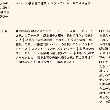
ットの
レッド
お花の種類
バラ
ユリ
トルコキキョウ
お祝い
ご自
ラワー
ー
開
お祝いを贈るときのマナー・ルール
花キューピットの
お供
お祝いコラム一覧
誕生日のお花を「色彩心理学」で選ぶ
お供え
方法
結婚祝いの予算相場
出産祝いお役立ち情報
転
花のルー
職祝いのマナー基礎知識
ペットのお祝いワンポイントア
トロス
ドバイス
スタンド花（フラスタ）のマナー
お見舞いの
礎知識
マナーとルール
新築引っ越し祝いコラム
お祝い花のマ
キリ
ナー総まとめ
職場上司や先輩へ贈るお祝い花の正解は？
花のマ
開店祝いの花 選び方ガイド（早見表あり）
花キ
える
暮らし
楽しみ
テレワ
を撮る
キュー
の付き
キョウ
い
感