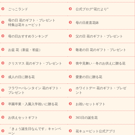
キャンペーン
「きょう誕生日なんです」キャンペーン
ら探す
お祝いの花特集
当日配達特急便
お祝い商品一覧
お
ごっこランド
公式ブログ“花だより”
祝い
開店・開業祝い
新築・引っ越し祝い
退職祝い
結婚記
念日
結婚祝い
出産祝い
退院祝い・快気祝い
還暦祝い・長
母の日 花のギフト・プレゼント
母の日産直花鉢
特集は花キューピット
寿祝い
プチギフト
ペットのお祝いフラワー
お中元・暑中見
舞い
敬老の日
お供え・お悔やみ
当日配達特急便 お供え
お
母の日おすすめランキング
父の日 花のギフト・プレゼント
供え・お悔やみ商品一覧
お供え・お悔やみの花
四十九日法要以
降に贈る花
通夜・葬儀に贈る花
お供え お花とセットギフト
お盆 花（新盆・初盆）
敬老の日 花のギフト・プレゼント
お供え プリザーブドフラワー
ペットのお供えフラワー
お盆（新
盆・初盆）
その他
お祝い返し
お見舞い
お取り寄せギフト
ビジネス用
ご自宅用
観葉植物
ミディ胡蝶蘭
プリザーブ
クリスマス 花のギフト・プレゼント
喪中見舞い・冬のお供えに贈る花
スタイルから探す
ドフラワー
アレンジメント
花束
スタ
ンド花
お祝い
お供え・お悔やみ
胡蝶蘭
胡蝶蘭・花鉢
ミ
成人の日に贈る花
愛妻の日に贈る花
ディ胡蝶蘭・お祝い
ミディ胡蝶蘭・お供え
世界初の青色胡蝶蘭
フラワーバレンタイン 花のギフト・
ホワイトデー 花のギフト・プレゼ
観葉植物
観葉植物
産直多肉植物
プリザーブドフラワー
プレゼント
ント
お祝い
お供え・お悔やみ
花とセットギフト
セミオーダー
プチギフト（hanamore -ハナモア-）
花とみどりのeギフト
花
卒園卒業・入園入学祝いに贈る花
お祝いセットギフト
キューピットのeGfit
カラー
ピンク
イエローオレンジ
レッ
予算から探す
ド
お花の種類
バラ
ユリ
トルコキキョウ
お供えセットギフト
365日の誕生花
お祝い
お祝い・
3000円～
お祝い・
4000円～
お祝い・
5000円～
お祝い・
7000円～
お祝い・
10000円～
お供え・お
「きょう誕生日なんです」キャンペ
花キューピット公式アプリ
ーン