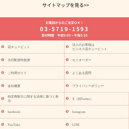
サイトマップを見る>>
よく贈られる花
お祝いの花特集
誕生日フラワーギフト特集
お電話からのご注文ＯＫ！
8月の誕生花(トルコキキョウ)
開店・開業祝い
退職祝い
結
03-5719-1593
婚記念日
お供え・お悔やみ
お供え・お悔やみの花
四十九日
受付時間 午前9:00～午後5:30
法要以降に贈る花
通夜・葬儀に贈る花
胡蝶蘭・花鉢
プリザ
ーブドフラワー
季節のイベント
ひまわり ギフト・プレゼント
法人のお客様は
季節のイベント
花キューピット
特集
お盆 花（新盆・初盆）
お盆 花（新
ビジネス花キューピット
盆・初盆）
お盆 花（新盆・初盆）
お盆・お供え 花とセットギ
フト
お盆・お供え プリザーブドフラワー
ひまわり ギフト・プ
当日配達特急便
セミオーダー
レゼント特集
夏の花贈り・お中元・暑中見舞い 花のギフト特集
敬老の日におくる花ギフト・プレゼント特集
敬老の日におくる
ご利用ガイド
よくある質問
花ギフト・プレゼント特集
敬老の日 花のおすすめランキング
敬
老の日 花鉢植えのギフト・プレゼント特集
敬老の日 花とセットギ
会社概要
プライバシーポリシー
フト・プレゼント特集
敬老の日の花 全てのギフト一覧
キャン
ペーン
映画『ウォーターガーディアンズ』コラボキャンペーン
特定商取引に関する法律に基づく表
X（旧Twitter）
示
誕生日の花を探す
「きょう誕生日なんです」キャンペーン
誕生日フラワーギフト
誕生日フラワーギフト特集
誕生日フラワ
facebook
Instagram
ーギフト商品一覧
バラ
ユリ
トルコキキョウ
8月の誕生花
(トルコキキョウ)
9月の誕生花(リンドウ)
誕生日セットギフト
YouTube
LINE
用途か