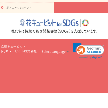
悔やみ
お供え・お悔やみ・
3000円～
お供え・お悔やみ・
5000
円～
お供え・お悔やみ・
7000円～
お供え・お悔やみ・
10000
花とみどりのeギフト
読み物
円～
注目されている記事
365日の誕生花カレンダー
開店・開業祝
いのマナー
定年退職祝いのマナー
お祝いを贈るときのマナー・
ルール
花キューピットのお祝いコラム一覧
誕生日のお花を「色
彩心理学」で選ぶ方法
結婚祝いの予算相場
出産祝いお役立ち情
報
転職祝いのマナー基礎知識
ペットのお祝いワンポイントアド
バイス
スタンド花（フラスタ）のマナー
お見舞いのマナーとル
花キューピット
ール
新築引っ越し祝いコラム
お祝い花のマナー総まとめ
職
[
花キューピット株式会社
]
Select Language
▼
場上司や先輩へ贈るお祝い花の正解は？
開店祝いの花 選び方ガイ
ド（早見表あり）
お供えを贈るときのマナー・ルール
花キューピットのお供え・
お悔やみ・仏花コラム一覧
花キューピットの仏花のルール・マナ
ーQ&A
ペットの供花の基礎知識とペットロスを癒す向き合い方
一周忌のマナー
四十九日の基礎知識
お盆のルール・マナー
お彼岸のルール・マナー
キリスト教のお葬式の流れ【マナー基礎
知識】
お供え花のマナー総まとめ
仏花の選び方ガイド（早見表
あり)
花キューピット×専門家
CO2排出量削減 / SDGsを考える
プロ直伝10のテクニック
花美人5人の「花のある暮らし」
美
しい“花とお祝い”の世界
花贈りをもっと楽しみたい
男性は花を
もらってうれしい？アンケート
テレワークにおすすめの観葉植