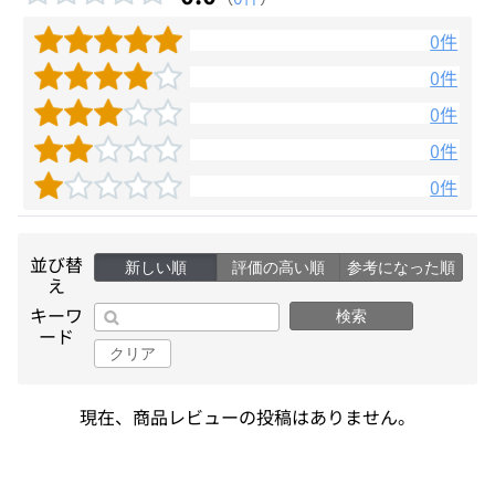
0件
0件
0件
0件
0件
並び替
新しい順
評価の高い順
参考になった順
え
キーワ
検索
ード
クリア
現在、商品レビューの投稿はありません。