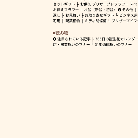
セットギフト
お供え プリザーブドフラワー
ペ
お供えフラワー
お盆（新盆・初盆）
その他
返し
お見舞い
お取り寄せギフト
ビジネス用
宅用
観葉植物
ミディ胡蝶蘭
プリザーブドフ
読み物
注目されている記事
365日の誕生花カレンダ
店・開業祝いのマナー
定年退職祝いのマナー