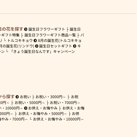
日の花を探す
誕生日フラワーギフト
誕生日
ーギフト特集
誕生日フラワーギフト商品一覧
バ
リ
トルコキキョウ
8月の誕生花(トルコキキョ
月の誕生花(リンドウ)
誕生日セットギフト
キ
ーン
「きょう誕生日なんです」キャンペーン
から探す
お祝い
お祝い・
3000円～
お祝
00円～
お祝い・
5000円～
お祝い・
7000円～
い・
10000円～
お供え・お悔やみ
お供え・お悔
3000円～
お供え・お悔やみ・
5000円～
お供
悔やみ・
7000円～
お供え・お悔やみ・
10000円～