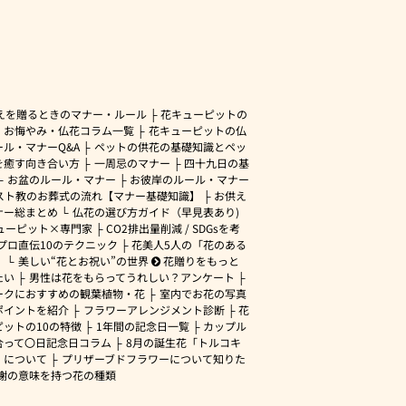
えを贈るときのマナー・ルール
花キューピットの
・お悔やみ・仏花コラム一覧
花キューピットの仏
ル・マナーQ&A
ペットの供花の基礎知識とペッ
を癒す向き合い方
一周忌のマナー
四十九日の基
お盆のルール・マナー
お彼岸のルール・マナー
スト教のお葬式の流れ【マナー基礎知識】
お供え
ナー総まとめ
仏花の選び方ガイド（早見表あり)
ューピット×専門家
CO2排出量削減 / SDGsを考
プロ直伝10のテクニック
花美人5人の「花のある
」
美しい“花とお祝い”の世界
花贈りをもっと
たい
男性は花をもらってうれしい？アンケート
ークにおすすめの観葉植物・花
室内でお花の写真
ポイントを紹介
フラワーアレンジメント診断
花
ピットの10の特徴
1年間の記念日一覧
カップル
合って〇日記念日コラム
8月の誕生花「トルコキ
」について
プリザーブドフラワーについて知りた
謝の意味を持つ花の種類