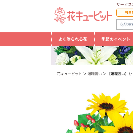
サービス
当日
よく贈られる花
季節のイベント
花キューピット
退職祝い
【退職祝い】ひ