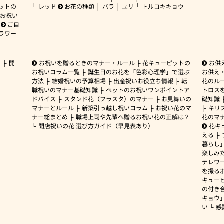
ットの
レッド
お花の種類
バラ
ユリ
トルコキキョウ
お祝い
ご自
ラワー
ー
開
お祝いを贈るときのマナー・ルール
花キューピットの
お供
お祝いコラム一覧
誕生日のお花を「色彩心理学」で選ぶ
お供え
方法
結婚祝いの予算相場
出産祝いお役立ち情報
転
花のルー
職祝いのマナー基礎知識
ペットのお祝いワンポイントア
トロス
ドバイス
スタンド花（フラスタ）のマナー
お見舞いの
礎知識
マナーとルール
新築引っ越し祝いコラム
お祝い花のマ
キリ
ナー総まとめ
職場上司や先輩へ贈るお祝い花の正解は？
花のマ
開店祝いの花 選び方ガイド（早見表あり）
花キ
える
暮らし
楽しみ
テレワ
を撮る
キュー
の付き
キョウ
い
感