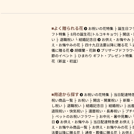
よく贈られる花
お祝いの花特集
誕生日フ
フト特集
8月の誕生花(トルコキキョウ)
開店・
い
退職祝い
結婚記念日
お供え・お悔やみ
え・お悔やみの花
四十九日法要以降に贈る花
儀に贈る花
胡蝶蘭・花鉢
プリザーブドフラワ
節のイベント
ひまわり ギフト・プレゼント特集
花（新盆・初盆）
用途から探す
お祝いの花特集
当日配達特
祝い商品一覧
お祝い
開店・開業祝い
新築・
し祝い
退職祝い
結婚記念日
結婚祝い
出
退院祝い・快気祝い
還暦祝い・長寿祝い
プチ
ペットのお祝いフラワー
お中元・暑中見舞い
日
お供え・お悔やみ
当日配達特急便 お供え
え・お悔やみ商品一覧
お供え・お悔やみの花
法要以降に贈る花
通夜・葬儀に贈る花
お供え