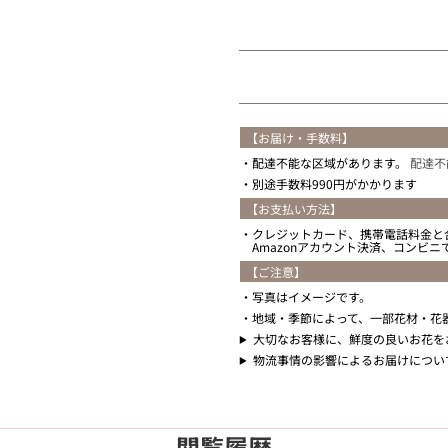
住所を知らない
【お届け・手数料】
配達不能な区域があります。
配達不
別途手数料990円がかかります
【お支払い方法】
クレジットカード、携帯電話料金と
Amazonアカウント決済、コンビ
【ご注意】
写真はイメージです。
地域・季節によって、一部花材・花
大切なお客様に、鮮度の良いお花を
物流事情の影響によるお届けについ
閲覧履歴