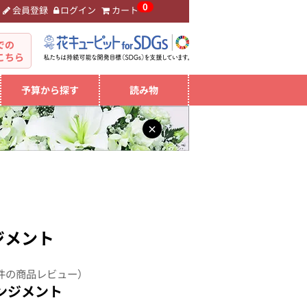
0
会員登録
ログイン
カート
。
での
こちら
予算から探す
読み物
×
ジメント
件の商品レビュー）
ンジメント