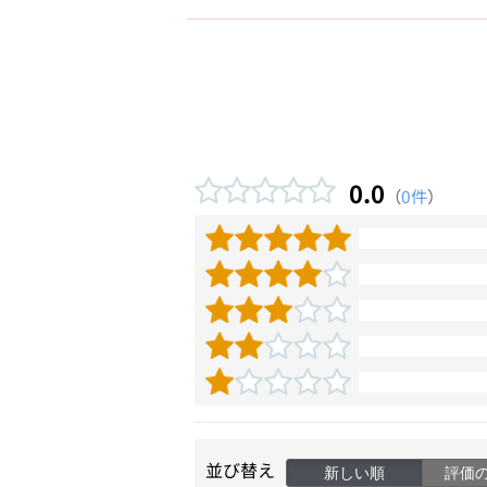
0.0
（
0件
）
並び替え
新しい順
評価