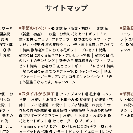
サイトマップ
季節のイベント
誕生
ラワーギ
お盆 花（新盆・初盆）
お盆 花
開業祝
（新盆・初盆）
お盆・お供え 花とセットギフト
お
フラワ
お供
盆・お供え プリザーブドフラワー
ひまわり ギフト・プ
ラ
ユ
通夜・葬
レゼント特集
夏の花贈り・お中元・暑中見舞い 花のギフ
ウ)
9
ー
季
ト特集
敬老の日におくる花ギフト・プレゼント特集
ャンペ
お盆
敬老の日におくる花ギフト・プレゼント特集
敬老の日 花
のおすすめランキング
敬老の日 花鉢植えのギフト・プレ
ゼント特集
敬老の日 花とセットギフト・プレゼント特集
敬老の日の花 全てのギフト一覧
キャンペーン
映画
『ウォーターガーディアンズ』コラボキャンペーン
「き
ょう誕生日なんです」キャンペーン
スタイルから探す
予算
急便
お
アレンジメント
花束
スタン
引っ越
ド花
お祝い
お供え・お悔やみ
胡蝶蘭
胡蝶蘭・花
い・
40
産祝い
鉢
ミディ胡蝶蘭・お祝い
ミディ胡蝶蘭・お供え
世
お祝
ギフト
界初の青色胡蝶蘭
観葉植物
観葉植物
産直多肉植物
やみ・
敬老の
プリザーブドフラワー
お祝い
お供え・お悔やみ
え・お
お供
花とセットギフト
セミオーダー
プチギフト
四十九日
（hanamore -ハナモア-）
花とみどりのeギフト
花キ
 お花と
ューピットのeGfit
カラー
ピンク
イエローオレンジ