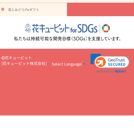
悔やみ
お供え・お悔やみ・
3000円～
お供え・お悔やみ・
5000
円～
お供え・お悔やみ・
7000円～
お供え・お悔やみ・
10000
花とみどりのeギフト
読み物
円～
注目されている記事
365日の誕生花カレンダー
開店・開業祝
いのマナー
定年退職祝いのマナー
お祝いを贈るときのマナー・
ルール
花キューピットのお祝いコラム一覧
誕生日のお花を「色
彩心理学」で選ぶ方法
結婚祝いの予算相場
出産祝いお役立ち情
報
転職祝いのマナー基礎知識
ペットのお祝いワンポイントアド
バイス
スタンド花（フラスタ）のマナー
お見舞いのマナーとル
花キューピット
ール
新築引っ越し祝いコラム
お祝い花のマナー総まとめ
職
[
花キューピット株式会社
]
Select Language
▼
場上司や先輩へ贈るお祝い花の正解は？
開店祝いの花 選び方ガイ
ド（早見表あり）
お供えを贈るときのマナー・ルール
花キューピットのお供え・
お悔やみ・仏花コラム一覧
花キューピットの仏花のルール・マナ
ーQ&A
ペットの供花の基礎知識とペットロスを癒す向き合い方
一周忌のマナー
四十九日の基礎知識
お盆のルール・マナー
お彼岸のルール・マナー
キリスト教のお葬式の流れ【マナー基礎
知識】
お供え花のマナー総まとめ
仏花の選び方ガイド（早見表
あり)
花キューピット×専門家
CO2排出量削減 / SDGsを考える
プロ直伝10のテクニック
花美人5人の「花のある暮らし」
美
しい“花とお祝い”の世界
花贈りをもっと楽しみたい
男性は花を
もらってうれしい？アンケート
テレワークにおすすめの観葉植