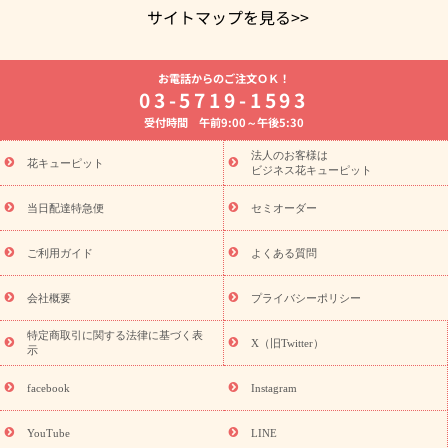
サイトマップを見る>>
よく贈られる花
お祝いの花特集
誕生日フラワーギフト特集
お電話からのご注文ＯＫ！
8月の誕生花(トルコキキョウ)
開店・開業祝い
退職祝い
結
03-5719-1593
婚記念日
お供え・お悔やみ
お供え・お悔やみの花
四十九日
受付時間 午前9:00～午後5:30
法要以降に贈る花
通夜・葬儀に贈る花
胡蝶蘭・花鉢
プリザ
ーブドフラワー
季節のイベント
ひまわり ギフト・プレゼント
法人のお客様は
季節のイベント
花キューピット
特集
お盆 花（新盆・初盆）
お盆 花（新
ビジネス花キューピット
盆・初盆）
お盆 花（新盆・初盆）
お盆・お供え 花とセットギ
フト
お盆・お供え プリザーブドフラワー
ひまわり ギフト・プ
当日配達特急便
セミオーダー
レゼント特集
夏の花贈り・お中元・暑中見舞い 花のギフト特集
敬老の日におくる花ギフト・プレゼント特集
敬老の日におくる
ご利用ガイド
よくある質問
花ギフト・プレゼント特集
敬老の日 花のおすすめランキング
敬
老の日 花鉢植えのギフト・プレゼント特集
敬老の日 花とセットギ
会社概要
プライバシーポリシー
フト・プレゼント特集
敬老の日の花 全てのギフト一覧
キャン
ペーン
映画『ウォーターガーディアンズ』コラボキャンペーン
特定商取引に関する法律に基づく表
X（旧Twitter）
示
誕生日の花を探す
「きょう誕生日なんです」キャンペーン
誕生日フラワーギフト
誕生日フラワーギフト特集
誕生日フラワ
facebook
Instagram
ーギフト商品一覧
バラ
ユリ
トルコキキョウ
8月の誕生花
(トルコキキョウ)
9月の誕生花(リンドウ)
誕生日セットギフト
YouTube
LINE
用途か