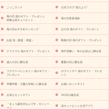
キャンペーン
「きょう誕生日なんです」キャンペーン
ら探す
お祝いの花特集
当日配達特急便
お祝い商品一覧
お
ごっこランド
公式ブログ“花だより”
祝い
開店・開業祝い
新築・引っ越し祝い
退職祝い
結婚記
念日
結婚祝い
出産祝い
退院祝い・快気祝い
還暦祝い・長
母の日 花のギフト・プレゼント
母の日産直花鉢
特集は花キューピット
寿祝い
プチギフト
ペットのお祝いフラワー
お中元・暑中見
舞い
敬老の日
お供え・お悔やみ
当日配達特急便 お供え
お
母の日おすすめランキング
父の日 花のギフト・プレゼント
供え・お悔やみ商品一覧
お供え・お悔やみの花
四十九日法要以
降に贈る花
通夜・葬儀に贈る花
お供え お花とセットギフト
お盆 花（新盆・初盆）
敬老の日 花のギフト・プレゼント
お供え プリザーブドフラワー
ペットのお供えフラワー
お盆（新
盆・初盆）
その他
お祝い返し
お見舞い
お取り寄せギフト
ビジネス用
ご自宅用
観葉植物
ミディ胡蝶蘭
プリザーブ
クリスマス 花のギフト・プレゼント
喪中見舞い・冬のお供えに贈る花
スタイルから探す
ドフラワー
アレンジメント
花束
スタ
ンド花
お祝い
お供え・お悔やみ
胡蝶蘭
胡蝶蘭・花鉢
ミ
成人の日に贈る花
愛妻の日に贈る花
ディ胡蝶蘭・お祝い
ミディ胡蝶蘭・お供え
世界初の青色胡蝶蘭
フラワーバレンタイン 花のギフト・
ホワイトデー 花のギフト・プレゼ
観葉植物
観葉植物
産直多肉植物
プリザーブドフラワー
プレゼント
ント
お祝い
お供え・お悔やみ
花とセットギフト
セミオーダー
プチギフト（hanamore -ハナモア-）
花とみどりのeギフト
花
卒園卒業・入園入学祝いに贈る花
お祝いセットギフト
キューピットのeGfit
カラー
ピンク
イエローオレンジ
レッ
予算から探す
ド
お花の種類
バラ
ユリ
トルコキキョウ
お供えセットギフト
365日の誕生花
お祝い
お祝い・
3000円～
お祝い・
4000円～
お祝い・
5000円～
お祝い・
7000円～
お祝い・
10000円～
お供え・お
「きょう誕生日なんです」キャンペ
花キューピット公式アプリ
ーン