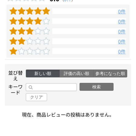
0件
0件
0件
0件
0件
並び替
新しい順
評価の高い順
参考になった順
え
キーワ
検索
ード
クリア
現在、商品レビューの投稿はありません。