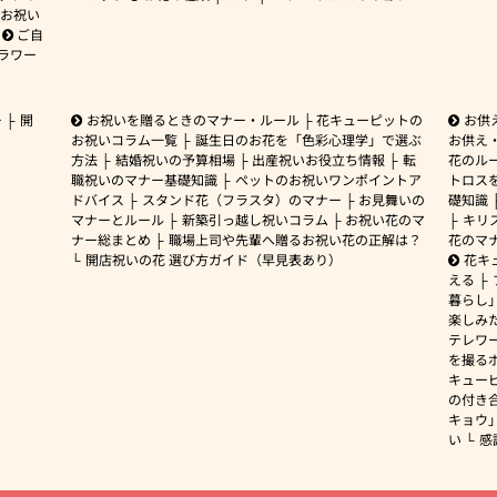
お祝い
ご自
ラワー
ー
開
お祝いを贈るときのマナー・ルール
花キューピットの
お供
お祝いコラム一覧
誕生日のお花を「色彩心理学」で選ぶ
お供え
方法
結婚祝いの予算相場
出産祝いお役立ち情報
転
花のルー
職祝いのマナー基礎知識
ペットのお祝いワンポイントア
トロス
ドバイス
スタンド花（フラスタ）のマナー
お見舞いの
礎知識
マナーとルール
新築引っ越し祝いコラム
お祝い花のマ
キリ
ナー総まとめ
職場上司や先輩へ贈るお祝い花の正解は？
花のマ
開店祝いの花 選び方ガイド（早見表あり）
花キ
える
暮らし
楽しみ
テレワ
を撮る
キュー
の付き
キョウ
い
感