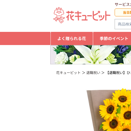
サービス
当日
よく贈られる花
季節のイベント
花キューピット
退職祝い
【退職祝い】ひ