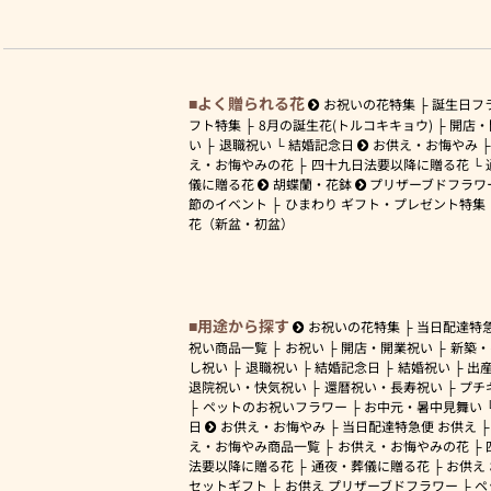
よく贈られる花
お祝いの花特集
誕生日フ
フト特集
8月の誕生花(トルコキキョウ)
開店・
い
退職祝い
結婚記念日
お供え・お悔やみ
え・お悔やみの花
四十九日法要以降に贈る花
儀に贈る花
胡蝶蘭・花鉢
プリザーブドフラワ
節のイベント
ひまわり ギフト・プレゼント特集
花（新盆・初盆）
用途から探す
お祝いの花特集
当日配達特
祝い商品一覧
お祝い
開店・開業祝い
新築・
し祝い
退職祝い
結婚記念日
結婚祝い
出
退院祝い・快気祝い
還暦祝い・長寿祝い
プチ
ペットのお祝いフラワー
お中元・暑中見舞い
日
お供え・お悔やみ
当日配達特急便 お供え
え・お悔やみ商品一覧
お供え・お悔やみの花
法要以降に贈る花
通夜・葬儀に贈る花
お供え
セットギフト
お供え プリザーブドフラワー
ペ