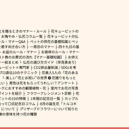
えを贈るときのマナー・ルール
花キューピットの
・お悔やみ・仏花コラム一覧
花キューピットの仏
ル・マナーQ&A
ペットの供花の基礎知識とペッ
を癒す向き合い方
一周忌のマナー
四十九日の基
お盆のルール・マナー
お彼岸のルール・マナー
スト教のお葬式の流れ【マナー基礎知識】
お供え
ナー総まとめ
仏花の選び方ガイド（早見表あり)
ューピット×専門家
CO2排出量削減 / SDGsを考
プロ直伝10のテクニック
花美人5人の「花のある
」
美しい“花とお祝い”の世界
花贈りをもっと
たい
男性は花をもらってうれしい？アンケート
ークにおすすめの観葉植物・花
室内でお花の写真
ポイントを紹介
フラワーアレンジメント診断
花
ピットの10の特徴
1年間の記念日一覧
カップル
合って〇日記念日コラム
8月の誕生花「トルコキ
」について
プリザーブドフラワーについて知りた
謝の意味を持つ花の種類