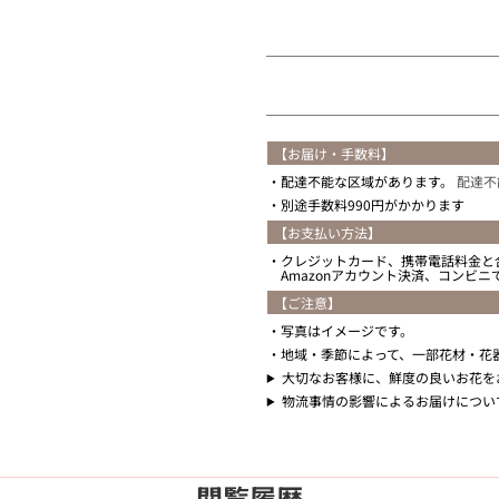
住所を知らない
【お届け・手数料】
配達不能な区域があります。
配達不
別途手数料990円がかかります
【お支払い方法】
クレジットカード、携帯電話料金と
Amazonアカウント決済、コンビ
【ご注意】
写真はイメージです。
地域・季節によって、一部花材・花
大切なお客様に、鮮度の良いお花を
物流事情の影響によるお届けについ
閲覧履歴