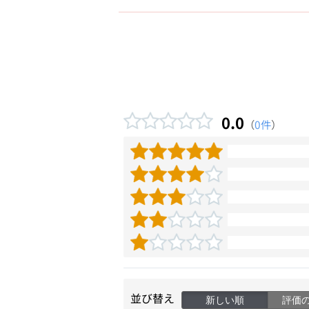
0.0
（
0件
）
並び替え
新しい順
評価