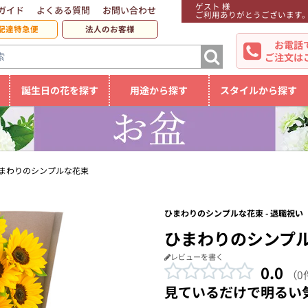
ゲスト 様
ガイド
よくある質問
お問い合わせ
ご利用ありがとうございます
配達特急便
法人のお客様
お電話
ご注文は
誕生日の花を探す
用途から探す
スタイルから探す
まわりのシンプルな花束
ひまわりのシンプルな花束 - 退職祝い
ひまわりのシンプ
レビューを書く
0.0
（0
見ているだけで明るい