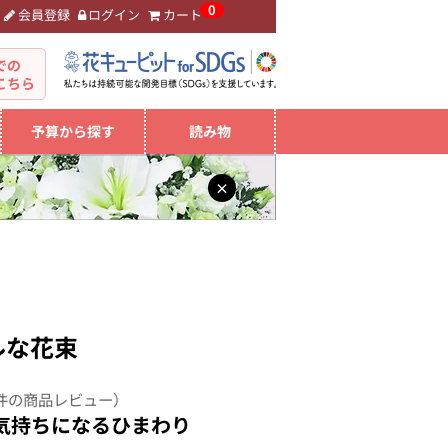
0
会員登録
ログイン
カート
。
での
こちら
予算から探す
読み物
×
ルな花束
件の商品レビュー）
気持ちになるひまわり