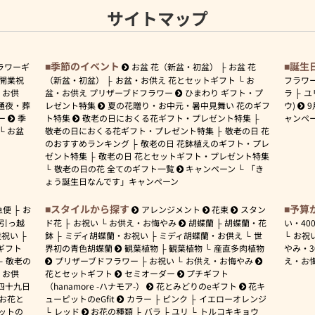
サイトマップ
季節のイベント
誕生
ラワーギ
お盆 花（新盆・初盆）
お盆 花
開業祝
（新盆・初盆）
お盆・お供え 花とセットギフト
お
フラワ
お供
盆・お供え プリザーブドフラワー
ひまわり ギフト・プ
ラ
ユ
通夜・葬
レゼント特集
夏の花贈り・お中元・暑中見舞い 花のギフ
ウ)
9
ー
季
ト特集
敬老の日におくる花ギフト・プレゼント特集
ャンペ
お盆
敬老の日におくる花ギフト・プレゼント特集
敬老の日 花
のおすすめランキング
敬老の日 花鉢植えのギフト・プレ
ゼント特集
敬老の日 花とセットギフト・プレゼント特集
敬老の日の花 全てのギフト一覧
キャンペーン
「き
ょう誕生日なんです」キャンペーン
スタイルから探す
予算
急便
お
アレンジメント
花束
スタン
引っ越
ド花
お祝い
お供え・お悔やみ
胡蝶蘭
胡蝶蘭・花
い・
40
産祝い
鉢
ミディ胡蝶蘭・お祝い
ミディ胡蝶蘭・お供え
世
お祝
ギフト
界初の青色胡蝶蘭
観葉植物
観葉植物
産直多肉植物
やみ・
敬老の
プリザーブドフラワー
お祝い
お供え・お悔やみ
え・お
お供
花とセットギフト
セミオーダー
プチギフト
四十九日
（hanamore -ハナモア-）
花とみどりのeギフト
花キ
 お花と
ューピットのeGfit
カラー
ピンク
イエローオレンジ
ットの
レッド
お花の種類
バラ
ユリ
トルコキキョウ