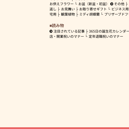
お供えフラワー
お盆（新盆・初盆）
その他
返し
お見舞い
お取り寄せギフト
ビジネス用
宅用
観葉植物
ミディ胡蝶蘭
プリザーブドフ
読み物
注目されている記事
365日の誕生花カレンダ
店・開業祝いのマナー
定年退職祝いのマナー