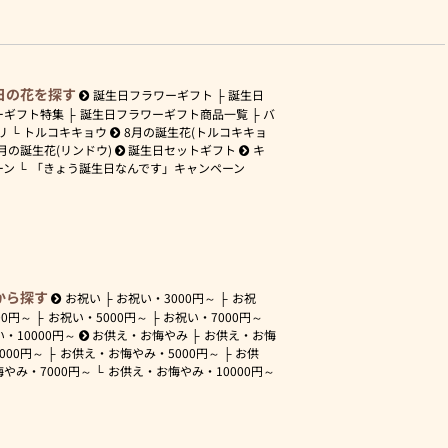
日の花を探す
誕生日フラワーギフト
誕生日
ーギフト特集
誕生日フラワーギフト商品一覧
バ
リ
トルコキキョウ
8月の誕生花(トルコキキョ
月の誕生花(リンドウ)
誕生日セットギフト
キ
ーン
「きょう誕生日なんです」キャンペーン
から探す
お祝い
お祝い・
3000円～
お祝
00円～
お祝い・
5000円～
お祝い・
7000円～
い・
10000円～
お供え・お悔やみ
お供え・お悔
3000円～
お供え・お悔やみ・
5000円～
お供
悔やみ・
7000円～
お供え・お悔やみ・
10000円～