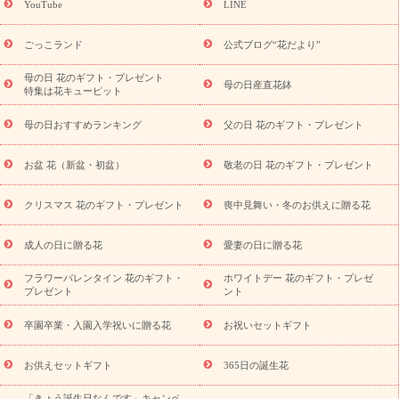
YouTube
LINE
用途か
キャンペーン
「きょう誕生日なんです」キャンペーン
ら探す
お祝いの花特集
当日配達特急便
お祝い商品一覧
お
ごっこランド
公式ブログ“花だより”
祝い
開店・開業祝い
新築・引っ越し祝い
退職祝い
結婚記
念日
結婚祝い
出産祝い
退院祝い・快気祝い
還暦祝い・長
母の日 花のギフト・プレゼント
母の日産直花鉢
特集は花キューピット
寿祝い
プチギフト
ペットのお祝いフラワー
お中元・暑中見
舞い
敬老の日
お供え・お悔やみ
当日配達特急便 お供え
お
母の日おすすめランキング
父の日 花のギフト・プレゼント
供え・お悔やみ商品一覧
お供え・お悔やみの花
四十九日法要以
降に贈る花
通夜・葬儀に贈る花
お供え お花とセットギフト
お盆 花（新盆・初盆）
敬老の日 花のギフト・プレゼント
お供え プリザーブドフラワー
ペットのお供えフラワー
お盆（新
盆・初盆）
その他
お祝い返し
お見舞い
お取り寄せギフト
ビジネス用
ご自宅用
観葉植物
ミディ胡蝶蘭
プリザーブ
クリスマス 花のギフト・プレゼント
喪中見舞い・冬のお供えに贈る花
スタイルから探す
ドフラワー
アレンジメント
花束
スタ
ンド花
お祝い
お供え・お悔やみ
胡蝶蘭
胡蝶蘭・花鉢
ミ
成人の日に贈る花
愛妻の日に贈る花
ディ胡蝶蘭・お祝い
ミディ胡蝶蘭・お供え
世界初の青色胡蝶蘭
フラワーバレンタイン 花のギフト・
ホワイトデー 花のギフト・プレゼ
観葉植物
観葉植物
産直多肉植物
プリザーブドフラワー
プレゼント
ント
お祝い
お供え・お悔やみ
花とセットギフト
セミオーダー
プチギフト（hanamore -ハナモア-）
花とみどりのeギフト
花
卒園卒業・入園入学祝いに贈る花
お祝いセットギフト
キューピットのeGfit
カラー
ピンク
イエローオレンジ
レッ
予算から探す
ド
お花の種類
バラ
ユリ
トルコキキョウ
お供えセットギフト
365日の誕生花
お祝い
お祝い・
3000円～
お祝い・
4000円～
お祝い・
「きょう誕生日なんです」キャンペ