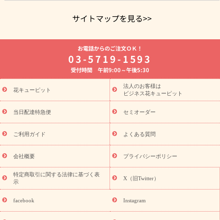
サイトマップを見る>>
よく贈られる花
お祝いの花特集
誕生日フラワーギフト特集
お電話からのご注文ＯＫ！
8月の誕生花(トルコキキョウ)
開店・開業祝い
退職祝い
結
03-5719-1593
婚記念日
お供え・お悔やみ
お供え・お悔やみの花
四十九日
受付時間 午前9:00～午後5:30
法要以降に贈る花
通夜・葬儀に贈る花
胡蝶蘭・花鉢
プリザ
ーブドフラワー
季節のイベント
ひまわり ギフト・プレゼント
法人のお客様は
季節のイベント
花キューピット
特集
お盆 花（新盆・初盆）
お盆 花（新
ビジネス花キューピット
盆・初盆）
お盆 花（新盆・初盆）
お盆・お供え 花とセットギ
フト
お盆・お供え プリザーブドフラワー
ひまわり ギフト・プ
当日配達特急便
セミオーダー
レゼント特集
夏の花贈り・お中元・暑中見舞い 花のギフト特集
敬老の日におくる花ギフト・プレゼント特集
敬老の日におくる
ご利用ガイド
よくある質問
花ギフト・プレゼント特集
敬老の日 花のおすすめランキング
敬
老の日 花鉢植えのギフト・プレゼント特集
敬老の日 花とセットギ
会社概要
プライバシーポリシー
フト・プレゼント特集
敬老の日の花 全てのギフト一覧
キャン
ペーン
映画『ウォーターガーディアンズ』コラボキャンペーン
特定商取引に関する法律に基づく表
X（旧Twitter）
示
誕生日の花を探す
「きょう誕生日なんです」キャンペーン
誕生日フラワーギフト
誕生日フラワーギフト特集
誕生日フラワ
facebook
Instagram
ーギフト商品一覧
バラ
ユリ
トルコキキョウ
8月の誕生花
(トルコキキョウ)
9月の誕生花(リンドウ)
誕生日セットギフト