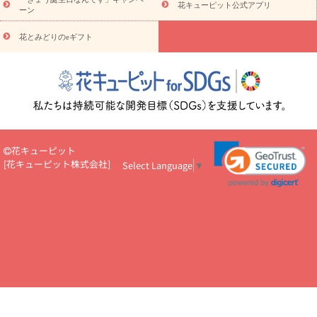
5000円～
お祝い・
7000円～
お祝い・
10000円～
お供え・お
花キューピット公式アプリ
ーン
悔やみ
お供え・お悔やみ・
3000円～
お供え・お悔やみ・
5000
円～
お供え・お悔やみ・
7000円～
お供え・お悔やみ・
10000
花とみどりのeギフト
読み物
円～
注目されている記事
365日の誕生花カレンダー
開店・開業祝
いのマナー
定年退職祝いのマナー
お祝いを贈るときのマナー・
ルール
花キューピットのお祝いコラム一覧
誕生日のお花を「色
彩心理学」で選ぶ方法
結婚祝いの予算相場
出産祝いお役立ち情
報
転職祝いのマナー基礎知識
ペットのお祝いワンポイントアド
バイス
スタンド花（フラスタ）のマナー
お見舞いのマナーとル
花キューピット
ール
新築引っ越し祝いコラム
お祝い花のマナー総まとめ
職
[
花キューピット株式会社
]
Select Language
▼
場上司や先輩へ贈るお祝い花の正解は？
開店祝いの花 選び方ガイ
ド（早見表あり）
お供えを贈るときのマナー・ルール
花キューピットのお供え・
お悔やみ・仏花コラム一覧
花キューピットの仏花のルール・マナ
ーQ&A
ペットの供花の基礎知識とペットロスを癒す向き合い方
一周忌のマナー
四十九日の基礎知識
お盆のルール・マナー
お彼岸のルール・マナー
キリスト教のお葬式の流れ【マナー基礎
知識】
お供え花のマナー総まとめ
仏花の選び方ガイド（早見表
あり)
花キューピット×専門家
CO2排出量削減 / SDGsを考える
プロ直伝10のテクニック
花美人5人の「花のある暮らし」
美
しい“花とお祝い”の世界
花贈りをもっと楽しみたい
男性は花を