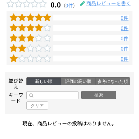
0.0
商品レビューを書く
（
0件
）
0件
0件
0件
0件
0件
並び替
新しい順
評価の高い順
参考になった順
え
キーワ
検索
ード
クリア
現在、商品レビューの投稿はありません。