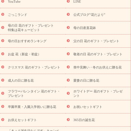
YouTube
LINE
用途か
キャンペーン
「きょう誕生日なんです」キャンペーン
ら探す
お祝いの花特集
当日配達特急便
お祝い商品一覧
お
ごっこランド
公式ブログ“花だより”
祝い
開店・開業祝い
新築・引っ越し祝い
退職祝い
結婚記
念日
結婚祝い
出産祝い
退院祝い・快気祝い
還暦祝い・長
母の日 花のギフト・プレゼント
母の日産直花鉢
特集は花キューピット
寿祝い
プチギフト
ペットのお祝いフラワー
お中元・暑中見
舞い
敬老の日
お供え・お悔やみ
当日配達特急便 お供え
お
母の日おすすめランキング
父の日 花のギフト・プレゼント
供え・お悔やみ商品一覧
お供え・お悔やみの花
四十九日法要以
降に贈る花
通夜・葬儀に贈る花
お供え お花とセットギフト
お盆 花（新盆・初盆）
敬老の日 花のギフト・プレゼント
お供え プリザーブドフラワー
ペットのお供えフラワー
お盆（新
盆・初盆）
その他
お祝い返し
お見舞い
お取り寄せギフト
ビジネス用
ご自宅用
観葉植物
ミディ胡蝶蘭
プリザーブ
クリスマス 花のギフト・プレゼント
喪中見舞い・冬のお供えに贈る花
スタイルから探す
ドフラワー
アレンジメント
花束
スタ
ンド花
お祝い
お供え・お悔やみ
胡蝶蘭
胡蝶蘭・花鉢
ミ
成人の日に贈る花
愛妻の日に贈る花
ディ胡蝶蘭・お祝い
ミディ胡蝶蘭・お供え
世界初の青色胡蝶蘭
フラワーバレンタイン 花のギフト・
ホワイトデー 花のギフト・プレゼ
観葉植物
観葉植物
産直多肉植物
プリザーブドフラワー
プレゼント
ント
お祝い
お供え・お悔やみ
花とセットギフト
セミオーダー
プチギフト（hanamore -ハナモア-）
花とみどりのeギフト
花
卒園卒業・入園入学祝いに贈る花
お祝いセットギフト
キューピットのeGfit
カラー
ピンク
イエローオレンジ
レッ
予算から探す
ド
お花の種類
バラ
ユリ
トルコキキョウ
お供えセットギフト
365日の誕生花
お祝い
お祝い・
3000円～
お祝い・
4000円～
お祝い・
「きょう誕生日なんです」キャンペ