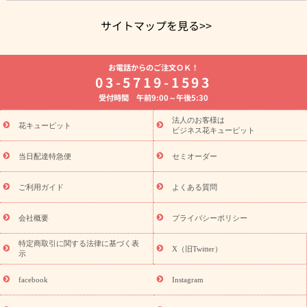
サイトマップを見る>>
よく贈られる花
お祝いの花特集
誕生日フラワーギフト特集
お電話からのご注文ＯＫ！
8月の誕生花(トルコキキョウ)
開店・開業祝い
退職祝い
結
03-5719-1593
婚記念日
お供え・お悔やみ
お供え・お悔やみの花
四十九日
受付時間 午前9:00～午後5:30
法要以降に贈る花
通夜・葬儀に贈る花
胡蝶蘭・花鉢
プリザ
ーブドフラワー
季節のイベント
ひまわり ギフト・プレゼント
法人のお客様は
季節のイベント
花キューピット
特集
お盆 花（新盆・初盆）
お盆 花（新
ビジネス花キューピット
盆・初盆）
お盆 花（新盆・初盆）
お盆・お供え 花とセットギ
フト
お盆・お供え プリザーブドフラワー
ひまわり ギフト・プ
当日配達特急便
セミオーダー
レゼント特集
夏の花贈り・お中元・暑中見舞い 花のギフト特集
敬老の日におくる花ギフト・プレゼント特集
敬老の日におくる
ご利用ガイド
よくある質問
花ギフト・プレゼント特集
敬老の日 花のおすすめランキング
敬
老の日 花鉢植えのギフト・プレゼント特集
敬老の日 花とセットギ
会社概要
プライバシーポリシー
フト・プレゼント特集
敬老の日の花 全てのギフト一覧
キャン
ペーン
映画『ウォーターガーディアンズ』コラボキャンペーン
特定商取引に関する法律に基づく表
X（旧Twitter）
示
誕生日の花を探す
「きょう誕生日なんです」キャンペーン
誕生日フラワーギフト
誕生日フラワーギフト特集
誕生日フラワ
facebook
Instagram
ーギフト商品一覧
バラ
ユリ
トルコキキョウ
8月の誕生花
(トルコキキョウ)
9月の誕生花(リンドウ)
誕生日セットギフト