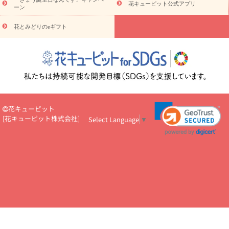
5000円～
お祝い・
7000円～
お祝い・
10000円～
お供え・お
花キューピット公式アプリ
ーン
悔やみ
お供え・お悔やみ・
3000円～
お供え・お悔やみ・
5000
円～
お供え・お悔やみ・
7000円～
お供え・お悔やみ・
10000
花とみどりのeギフト
読み物
円～
注目されている記事
365日の誕生花カレンダー
開店・開業祝
いのマナー
定年退職祝いのマナー
お祝いを贈るときのマナー・
ルール
花キューピットのお祝いコラム一覧
誕生日のお花を「色
彩心理学」で選ぶ方法
結婚祝いの予算相場
出産祝いお役立ち情
報
転職祝いのマナー基礎知識
ペットのお祝いワンポイントアド
バイス
スタンド花（フラスタ）のマナー
お見舞いのマナーとル
花キューピット
ール
新築引っ越し祝いコラム
お祝い花のマナー総まとめ
職
[
花キューピット株式会社
]
Select Language
▼
場上司や先輩へ贈るお祝い花の正解は？
開店祝いの花 選び方ガイ
ド（早見表あり）
お供えを贈るときのマナー・ルール
花キューピットのお供え・
お悔やみ・仏花コラム一覧
花キューピットの仏花のルール・マナ
ーQ&A
ペットの供花の基礎知識とペットロスを癒す向き合い方
一周忌のマナー
四十九日の基礎知識
お盆のルール・マナー
お彼岸のルール・マナー
キリスト教のお葬式の流れ【マナー基礎
知識】
お供え花のマナー総まとめ
仏花の選び方ガイド（早見表
あり)
花キューピット×専門家
CO2排出量削減 / SDGsを考える
プロ直伝10のテクニック
花美人5人の「花のある暮らし」
美
しい“花とお祝い”の世界
花贈りをもっと楽しみたい
男性は花を