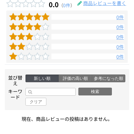
0.0
商品レビューを書く
（
0件
）
0件
0件
0件
0件
0件
並び替
新しい順
評価の高い順
参考になった順
え
キーワ
検索
ード
クリア
現在、商品レビューの投稿はありません。