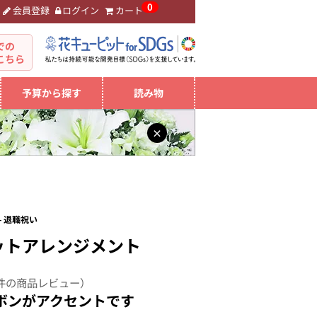
0
会員登録
ログイン
カート
。
での
こちら
予算から探す
読み物
×
 退職祝い
ットアレンジメント
件の商品レビュー）
ボンがアクセントです