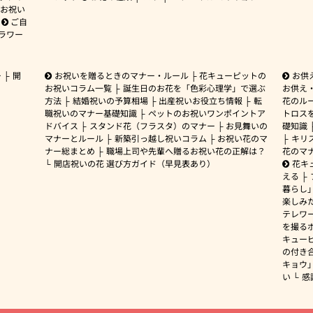
お祝い
ご自
ラワー
ー
開
お祝いを贈るときのマナー・ルール
花キューピットの
お供
お祝いコラム一覧
誕生日のお花を「色彩心理学」で選ぶ
お供え
方法
結婚祝いの予算相場
出産祝いお役立ち情報
転
花のルー
職祝いのマナー基礎知識
ペットのお祝いワンポイントア
トロス
ドバイス
スタンド花（フラスタ）のマナー
お見舞いの
礎知識
マナーとルール
新築引っ越し祝いコラム
お祝い花のマ
キリ
ナー総まとめ
職場上司や先輩へ贈るお祝い花の正解は？
花のマ
開店祝いの花 選び方ガイド（早見表あり）
花キ
える
暮らし
楽しみ
テレワ
を撮る
キュー
の付き
キョウ
い
感