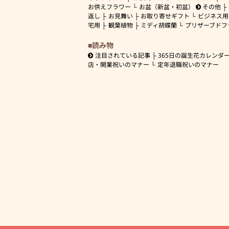
お供えフラワー
お盆（新盆・初盆）
その他
返し
お見舞い
お取り寄せギフト
ビジネス用
宅用
観葉植物
ミディ胡蝶蘭
プリザーブドフ
読み物
注目されている記事
365日の誕生花カレンダ
店・開業祝いのマナー
定年退職祝いのマナー