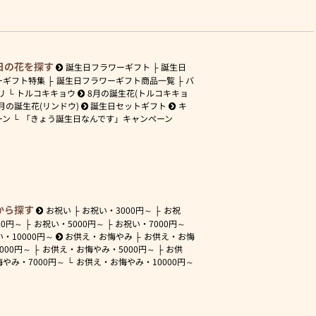
日の花を探す
誕生日フラワーギフト
誕生日
ーギフト特集
誕生日フラワーギフト商品一覧
バ
リ
トルコキキョウ
8月の誕生花(トルコキキョ
月の誕生花(リンドウ)
誕生日セットギフト
キ
ーン
「きょう誕生日なんです」キャンペーン
から探す
お祝い
お祝い・
3000円～
お祝
00円～
お祝い・
5000円～
お祝い・
7000円～
い・
10000円～
お供え・お悔やみ
お供え・お悔
3000円～
お供え・お悔やみ・
5000円～
お供
悔やみ・
7000円～
お供え・お悔やみ・
10000円～