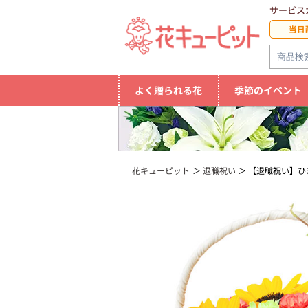
サービス
当日
よく贈られる花
季節のイベント
花キューピット
退職祝い
【退職祝い】ひ