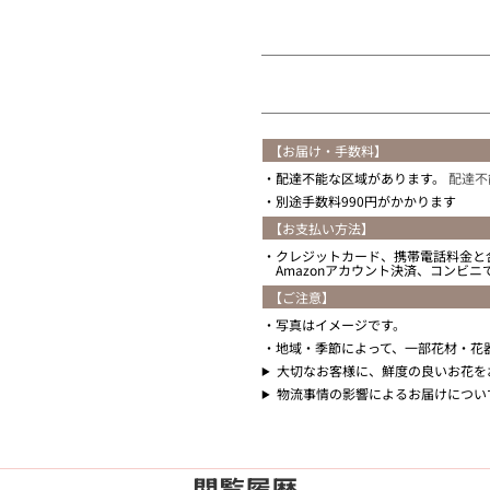
住所を知らない
【お届け・手数料】
配達不能な区域があります。
配達不
別途手数料990円がかかります
【お支払い方法】
クレジットカード、携帯電話料金と
Amazonアカウント決済、コンビ
【ご注意】
写真はイメージです。
地域・季節によって、一部花材・花
大切なお客様に、鮮度の良いお花を
物流事情の影響によるお届けについ
閲覧履歴