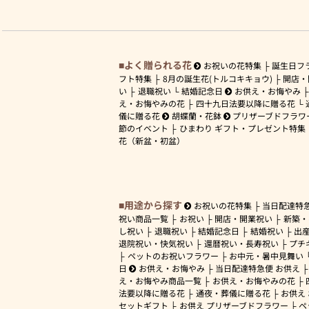
よく贈られる花
お祝いの花特集
誕生日フ
フト特集
8月の誕生花(トルコキキョウ)
開店・
い
退職祝い
結婚記念日
お供え・お悔やみ
え・お悔やみの花
四十九日法要以降に贈る花
儀に贈る花
胡蝶蘭・花鉢
プリザーブドフラワ
節のイベント
ひまわり ギフト・プレゼント特集
花（新盆・初盆）
用途から探す
お祝いの花特集
当日配達特
祝い商品一覧
お祝い
開店・開業祝い
新築・
し祝い
退職祝い
結婚記念日
結婚祝い
出
退院祝い・快気祝い
還暦祝い・長寿祝い
プチ
ペットのお祝いフラワー
お中元・暑中見舞い
日
お供え・お悔やみ
当日配達特急便 お供え
え・お悔やみ商品一覧
お供え・お悔やみの花
法要以降に贈る花
通夜・葬儀に贈る花
お供え
セットギフト
お供え プリザーブドフラワー
ペ