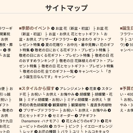
サイトマップ
季節のイベント
誕生
ラワーギ
お盆 花（新盆・初盆）
お盆 花
開業祝
（新盆・初盆）
お盆・お供え 花とセットギフト
お
フラワ
お供
盆・お供え プリザーブドフラワー
ひまわり ギフト・プ
ラ
ユ
通夜・葬
レゼント特集
夏の花贈り・お中元・暑中見舞い 花のギフ
ウ)
9
ー
季
ト特集
敬老の日におくる花ギフト・プレゼント特集
ャンペ
お盆
敬老の日におくる花ギフト・プレゼント特集
敬老の日 花
のおすすめランキング
敬老の日 花鉢植えのギフト・プレ
ゼント特集
敬老の日 花とセットギフト・プレゼント特集
敬老の日の花 全てのギフト一覧
キャンペーン
「き
ょう誕生日なんです」キャンペーン
スタイルから探す
予算
急便
お
アレンジメント
花束
スタン
引っ越
ド花
お祝い
お供え・お悔やみ
胡蝶蘭
胡蝶蘭・花
い・
40
産祝い
鉢
ミディ胡蝶蘭・お祝い
ミディ胡蝶蘭・お供え
世
お祝
ギフト
界初の青色胡蝶蘭
観葉植物
観葉植物
産直多肉植物
やみ・
敬老の
プリザーブドフラワー
お祝い
お供え・お悔やみ
え・お
お供
花とセットギフト
セミオーダー
プチギフト
四十九日
（hanamore -ハナモア-）
花とみどりのeギフト
花キ
 お花と
ューピットのeGfit
カラー
ピンク
イエローオレンジ
ットの
レッド
お花の種類
バラ
ユリ
トルコキキョウ