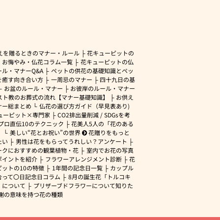
えを贈るときのマナー・ルール
花キューピットの
・お悔やみ・仏花コラム一覧
花キューピットの仏
ル・マナーQ&A
ペットの供花の基礎知識とペッ
を癒す向き合い方
一周忌のマナー
四十九日の基
お盆のルール・マナー
お彼岸のルール・マナー
スト教のお葬式の流れ【マナー基礎知識】
お供え
ナー総まとめ
仏花の選び方ガイド（早見表あり)
ューピット×専門家
CO2排出量削減 / SDGsを考
プロ直伝10のテクニック
花美人5人の「花のある
」
美しい“花とお祝い”の世界
花贈りをもっと
たい
男性は花をもらってうれしい？アンケート
ークにおすすめの観葉植物・花
室内でお花の写真
ポイントを紹介
フラワーアレンジメント診断
花
ピットの10の特徴
1年間の記念日一覧
カップル
合って〇日記念日コラム
8月の誕生花「トルコキ
」について
プリザーブドフラワーについて知りた
謝の意味を持つ花の種類