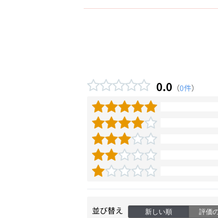
0.0
（
0件
）
並び替え
新しい順
評価