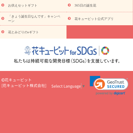
予算から探す
ド
お花の種類
バラ
ユリ
トルコキキョウ
お供えセットギフト
365日の誕生花
お祝い
お祝い・
3000円～
お祝い・
4000円～
お祝い・
5000円～
お祝い・
7000円～
お祝い・
10000円～
お供え・お
「きょう誕生日なんです」キャンペ
花キューピット公式アプリ
ーン
悔やみ
お供え・お悔やみ・
3000円～
お供え・お悔やみ・
5000
円～
お供え・お悔やみ・
7000円～
お供え・お悔やみ・
10000
花とみどりのeギフト
読み物
円～
注目されている記事
365日の誕生花カレンダー
開店・開業祝
いのマナー
定年退職祝いのマナー
お祝いを贈るときのマナー・
ルール
花キューピットのお祝いコラム一覧
誕生日のお花を「色
彩心理学」で選ぶ方法
結婚祝いの予算相場
出産祝いお役立ち情
報
転職祝いのマナー基礎知識
ペットのお祝いワンポイントアド
バイス
スタンド花（フラスタ）のマナー
お見舞いのマナーとル
花キューピット
ール
新築引っ越し祝いコラム
お祝い花のマナー総まとめ
職
[
花キューピット株式会社
]
Select Language
▼
場上司や先輩へ贈るお祝い花の正解は？
開店祝いの花 選び方ガイ
ド（早見表あり）
お供えを贈るときのマナー・ルール
花キューピットのお供え・
お悔やみ・仏花コラム一覧
花キューピットの仏花のルール・マナ
ーQ&A
ペットの供花の基礎知識とペットロスを癒す向き合い方
一周忌のマナー
四十九日の基礎知識
お盆のルール・マナー
お彼岸のルール・マナー
キリスト教のお葬式の流れ【マナー基礎
知識】
お供え花のマナー総まとめ
仏花の選び方ガイド（早見表