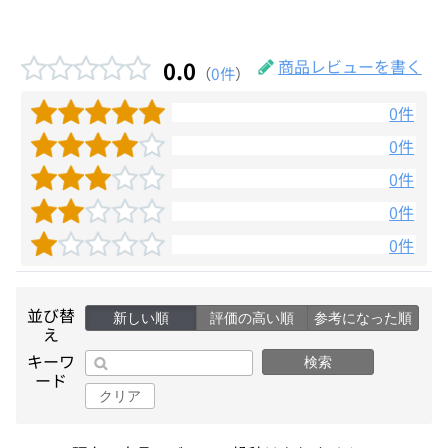
0.0
商品レビューを書く
（
0件
）
0件
0件
0件
0件
0件
並び替
新しい順
評価の高い順
参考になった順
え
キーワ
検索
ード
クリア