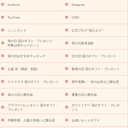
誕生日フラワーギフト
誕生日フラワーギフト特集
誕生日フラワ
facebook
Instagram
ーギフト商品一覧
バラ
ユリ
トルコキキョウ
8月の誕生花
(トルコキキョウ)
9月の誕生花(リンドウ)
誕生日セットギフト
YouTube
LINE
用途か
キャンペーン
「きょう誕生日なんです」キャンペーン
ら探す
お祝いの花特集
当日配達特急便
お祝い商品一覧
お
ごっこランド
公式ブログ“花だより”
祝い
開店・開業祝い
新築・引っ越し祝い
退職祝い
結婚記
念日
結婚祝い
出産祝い
退院祝い・快気祝い
還暦祝い・長
母の日 花のギフト・プレゼント
母の日産直花鉢
特集は花キューピット
寿祝い
プチギフト
ペットのお祝いフラワー
お中元・暑中見
舞い
敬老の日
お供え・お悔やみ
当日配達特急便 お供え
お
母の日おすすめランキング
父の日 花のギフト・プレゼント
供え・お悔やみ商品一覧
お供え・お悔やみの花
四十九日法要以
降に贈る花
通夜・葬儀に贈る花
お供え お花とセットギフト
お盆 花（新盆・初盆）
敬老の日 花のギフト・プレゼント
お供え プリザーブドフラワー
ペットのお供えフラワー
お盆（新
盆・初盆）
その他
お祝い返し
お見舞い
お取り寄せギフト
ビジネス用
ご自宅用
観葉植物
ミディ胡蝶蘭
プリザーブ
クリスマス 花のギフト・プレゼント
喪中見舞い・冬のお供えに贈る花
スタイルから探す
ドフラワー
アレンジメント
花束
スタ
ンド花
お祝い
お供え・お悔やみ
胡蝶蘭
胡蝶蘭・花鉢
ミ
成人の日に贈る花
愛妻の日に贈る花
ディ胡蝶蘭・お祝い
ミディ胡蝶蘭・お供え
世界初の青色胡蝶蘭
フラワーバレンタイン 花のギフト・
ホワイトデー 花のギフト・プレゼ
観葉植物
観葉植物
産直多肉植物
プリザーブドフラワー
プレゼント
ント
お祝い
お供え・お悔やみ
花とセットギフト
セミオーダー
プチギフト（hanamore -ハナモア-）
花とみどりのeギフト
花
卒園卒業・入園入学祝いに贈る花
お祝いセットギフト
キューピットのeGfit
カラー
ピンク
イエローオレンジ
レッ