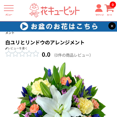
0
メニュー
マイページ
カート
×
花キューピット
退職祝い
【退職祝い】白ユリとリンドウのアレンジ
メント
白ユリとリンドウのアレンジメント
レビューを書く
0.0
（0件の商品レビュー）