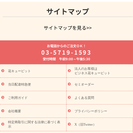
サイトマップ
サイトマップを見る>>
よく贈られる花
お祝いの花特集
誕生日フラワーギフト特集
お電話からのご注文ＯＫ！
8月の誕生花(トルコキキョウ)
開店・開業祝い
退職祝い
結
03-5719-1593
婚記念日
お供え・お悔やみ
お供え・お悔やみの花
四十九日
受付時間 午前9:00～午後5:30
法要以降に贈る花
通夜・葬儀に贈る花
胡蝶蘭・花鉢
プリザ
ーブドフラワー
季節のイベント
ひまわり ギフト・プレゼント
法人のお客様は
季節のイベント
花キューピット
特集
お盆 花（新盆・初盆）
お盆 花（新
ビジネス花キューピット
盆・初盆）
お盆 花（新盆・初盆）
お盆・お供え 花とセットギ
フト
お盆・お供え プリザーブドフラワー
ひまわり ギフト・プ
当日配達特急便
セミオーダー
レゼント特集
夏の花贈り・お中元・暑中見舞い 花のギフト特集
敬老の日におくる花ギフト・プレゼント特集
敬老の日におくる
ご利用ガイド
よくある質問
花ギフト・プレゼント特集
敬老の日 花のおすすめランキング
敬
老の日 花鉢植えのギフト・プレゼント特集
敬老の日 花とセットギ
会社概要
プライバシーポリシー
フト・プレゼント特集
敬老の日の花 全てのギフト一覧
キャン
ペーン
映画『ウォーターガーディアンズ』コラボキャンペーン
特定商取引に関する法律に基づく表
X（旧Twitter）
示
誕生日の花を探す
「きょう誕生日なんです」キャンペーン