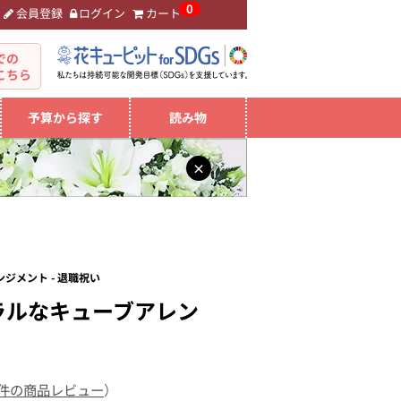
0
会員登録
ログイン
カート
。
での
こちら
予算から探す
読み物
×
ジメント - 退職祝い
ラルなキューブアレン
 件の商品レビュー
）