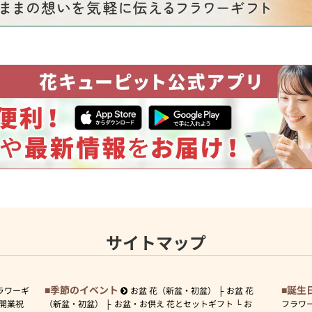
サイトマップ
季節のイベント
誕生
ラワーギ
お盆 花（新盆・初盆）
お盆 花
開業祝
（新盆・初盆）
お盆・お供え 花とセットギフト
お
フラワ