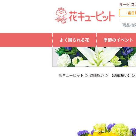
サービス
当日
よく贈られる花
季節のイベント
花キューピット
退職祝い
【退職祝い】ひ