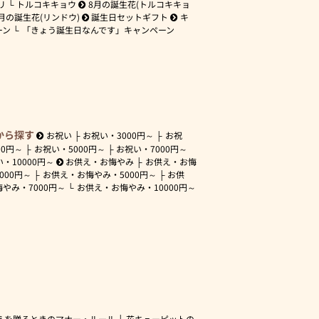
リ
トルコキキョウ
8月の誕生花(トルコキキョ
月の誕生花(リンドウ)
誕生日セットギフト
キ
ーン
「きょう誕生日なんです」キャンペーン
から探す
お祝い
お祝い・
3000円～
お祝
00円～
お祝い・
5000円～
お祝い・
7000円～
い・
10000円～
お供え・お悔やみ
お供え・お悔
3000円～
お供え・お悔やみ・
5000円～
お供
悔やみ・
7000円～
お供え・お悔やみ・
10000円～
えを贈るときのマナー・ルール
花キューピットの