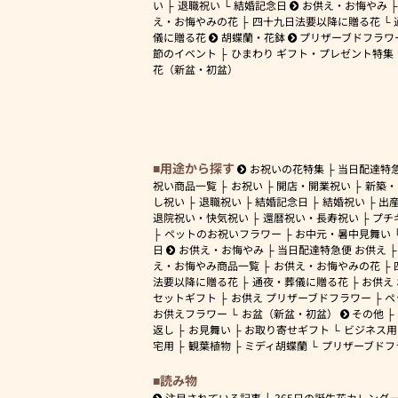
い
退職祝い
結婚記念日
お供え・お悔やみ
え・お悔やみの花
四十九日法要以降に贈る花
儀に贈る花
胡蝶蘭・花鉢
プリザーブドフラワ
節のイベント
ひまわり ギフト・プレゼント特集
花（新盆・初盆）
用途から探す
お祝いの花特集
当日配達特
祝い商品一覧
お祝い
開店・開業祝い
新築・
し祝い
退職祝い
結婚記念日
結婚祝い
出
退院祝い・快気祝い
還暦祝い・長寿祝い
プチ
ペットのお祝いフラワー
お中元・暑中見舞い
日
お供え・お悔やみ
当日配達特急便 お供え
え・お悔やみ商品一覧
お供え・お悔やみの花
法要以降に贈る花
通夜・葬儀に贈る花
お供え
セットギフト
お供え プリザーブドフラワー
ペ
お供えフラワー
お盆（新盆・初盆）
その他
返し
お見舞い
お取り寄せギフト
ビジネス用
宅用
観葉植物
ミディ胡蝶蘭
プリザーブドフ
読み物
注目されている記事
365日の誕生花カレンダ