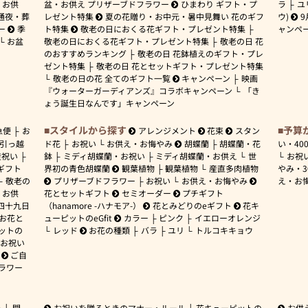
お供
盆・お供え プリザーブドフラワー
ひまわり ギフト・プ
ラ
ユ
通夜・葬
レゼント特集
夏の花贈り・お中元・暑中見舞い 花のギフ
ウ)
9
ー
季
ト特集
敬老の日におくる花ギフト・プレゼント特集
ャンペ
お盆
敬老の日におくる花ギフト・プレゼント特集
敬老の日 花
のおすすめランキング
敬老の日 花鉢植えのギフト・プレ
ゼント特集
敬老の日 花とセットギフト・プレゼント特集
敬老の日の花 全てのギフト一覧
キャンペーン
映画
『ウォーターガーディアンズ』コラボキャンペーン
「き
ょう誕生日なんです」キャンペーン
スタイルから探す
予算
急便
お
アレンジメント
花束
スタン
引っ越
ド花
お祝い
お供え・お悔やみ
胡蝶蘭
胡蝶蘭・花
い・
40
産祝い
鉢
ミディ胡蝶蘭・お祝い
ミディ胡蝶蘭・お供え
世
お祝
ギフト
界初の青色胡蝶蘭
観葉植物
観葉植物
産直多肉植物
やみ・
敬老の
プリザーブドフラワー
お祝い
お供え・お悔やみ
え・お
お供
花とセットギフト
セミオーダー
プチギフト
四十九日
（hanamore -ハナモア-）
花とみどりのeギフト
花キ
 お花と
ューピットのeGfit
カラー
ピンク
イエローオレンジ
ットの
レッド
お花の種類
バラ
ユリ
トルコキキョウ
お祝い
ご自
ラワー
ー
開
お祝いを贈るときのマナー・ルール
花キューピットの
お供