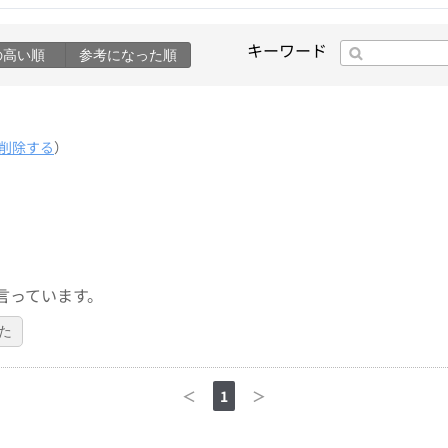
キーワード
の高い順
参考になった順
削除する
）
言っています。
た
＜
1
＞