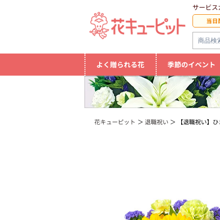
サービス
当日
よく贈られる花
季節のイベント
花キューピット
退職祝い
【退職祝い】ひ