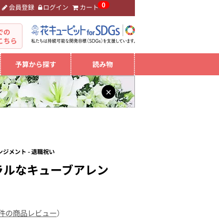
0
会員登録
ログイン
カート
。
での
こちら
予算から探す
読み物
×
ジメント - 退職祝い
ラルなキューブアレン
 件の商品レビュー
）