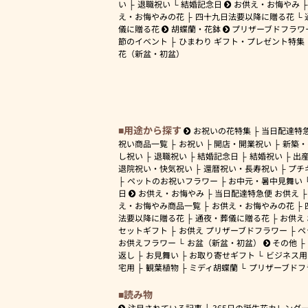
い
退職祝い
結婚記念日
お供え・お悔やみ
え・お悔やみの花
四十九日法要以降に贈る花
儀に贈る花
胡蝶蘭・花鉢
プリザーブドフラワ
節のイベント
ひまわり ギフト・プレゼント特集
花（新盆・初盆）
用途から探す
お祝いの花特集
当日配達特
祝い商品一覧
お祝い
開店・開業祝い
新築・
し祝い
退職祝い
結婚記念日
結婚祝い
出
退院祝い・快気祝い
還暦祝い・長寿祝い
プチ
ペットのお祝いフラワー
お中元・暑中見舞い
日
お供え・お悔やみ
当日配達特急便 お供え
え・お悔やみ商品一覧
お供え・お悔やみの花
法要以降に贈る花
通夜・葬儀に贈る花
お供え
セットギフト
お供え プリザーブドフラワー
ペ
お供えフラワー
お盆（新盆・初盆）
その他
返し
お見舞い
お取り寄せギフト
ビジネス用
宅用
観葉植物
ミディ胡蝶蘭
プリザーブドフ
読み物
注目されている記事
365日の誕生花カレンダ