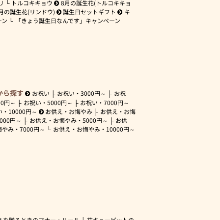
リ
トルコキキョウ
8月の誕生花(トルコキキョ
月の誕生花(リンドウ)
誕生日セットギフト
キ
ーン
「きょう誕生日なんです」キャンペーン
から探す
お祝い
お祝い・
3000円～
お祝
00円～
お祝い・
5000円～
お祝い・
7000円～
い・
10000円～
お供え・お悔やみ
お供え・お悔
3000円～
お供え・お悔やみ・
5000円～
お供
悔やみ・
7000円～
お供え・お悔やみ・
10000円～
えを贈るときのマナー・ルール
花キューピットの