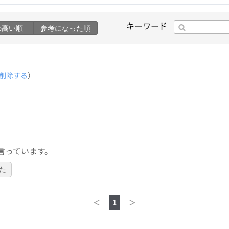
キーワード
の高い順
参考になった順
削除する
）
言っています。
た
＜
1
＞