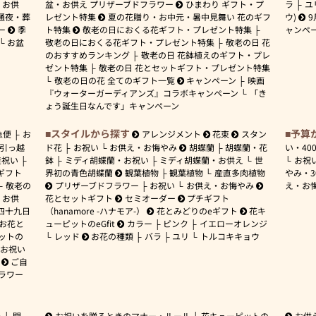
お供
盆・お供え プリザーブドフラワー
ひまわり ギフト・プ
ラ
ユ
通夜・葬
レゼント特集
夏の花贈り・お中元・暑中見舞い 花のギフ
ウ)
9
ー
季
ト特集
敬老の日におくる花ギフト・プレゼント特集
ャンペ
お盆
敬老の日におくる花ギフト・プレゼント特集
敬老の日 花
のおすすめランキング
敬老の日 花鉢植えのギフト・プレ
ゼント特集
敬老の日 花とセットギフト・プレゼント特集
敬老の日の花 全てのギフト一覧
キャンペーン
映画
『ウォーターガーディアンズ』コラボキャンペーン
「き
ょう誕生日なんです」キャンペーン
スタイルから探す
予算
急便
お
アレンジメント
花束
スタン
引っ越
ド花
お祝い
お供え・お悔やみ
胡蝶蘭
胡蝶蘭・花
い・
40
産祝い
鉢
ミディ胡蝶蘭・お祝い
ミディ胡蝶蘭・お供え
世
お祝
ギフト
界初の青色胡蝶蘭
観葉植物
観葉植物
産直多肉植物
やみ・
敬老の
プリザーブドフラワー
お祝い
お供え・お悔やみ
え・お
お供
花とセットギフト
セミオーダー
プチギフト
四十九日
（hanamore -ハナモア-）
花とみどりのeギフト
花キ
 お花と
ューピットのeGfit
カラー
ピンク
イエローオレンジ
ットの
レッド
お花の種類
バラ
ユリ
トルコキキョウ
お祝い
ご自
ラワー
ー
開
お祝いを贈るときのマナー・ルール
花キューピットの
お供