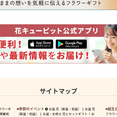
サイトマップ
季節のイベント
誕生
ラワーギ
お盆 花（新盆・初盆）
お盆 花
開業祝
（新盆・初盆）
お盆・お供え 花とセットギフト
お
フラワ