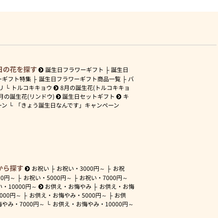
日の花を探す
誕生日フラワーギフト
誕生日
ーギフト特集
誕生日フラワーギフト商品一覧
バ
リ
トルコキキョウ
8月の誕生花(トルコキキョ
月の誕生花(リンドウ)
誕生日セットギフト
キ
ーン
「きょう誕生日なんです」キャンペーン
から探す
お祝い
お祝い・
3000円～
お祝
00円～
お祝い・
5000円～
お祝い・
7000円～
い・
10000円～
お供え・お悔やみ
お供え・お悔
3000円～
お供え・お悔やみ・
5000円～
お供
悔やみ・
7000円～
お供え・お悔やみ・
10000円～