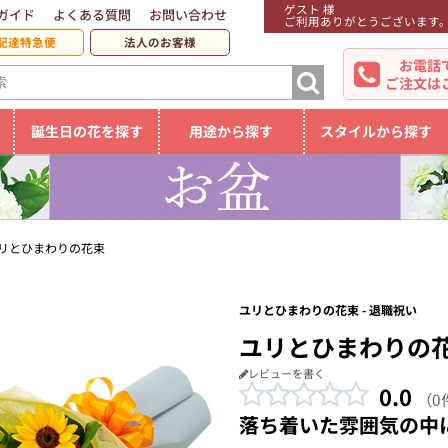
ゲスト 様
ガイド
よくある質問
お問い合わせ
ご利用ありがとうございます
配達特急便
法人のお客様
お電話
ご注文は
誕生日の花を探す
用途から探す
スタイルから探す
リとひまわりの花束
ユリとひまわりの花束 - 退職祝い
ユリとひまわりの
レビューを書く
0.0
（0
落ち着いた雰囲気の中