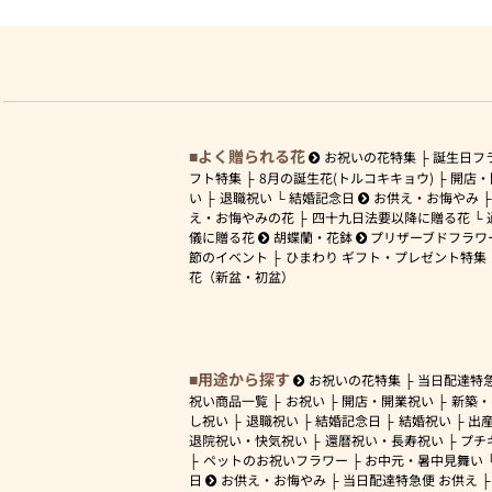
よく贈られる花
お祝いの花特集
誕生日フ
フト特集
8月の誕生花(トルコキキョウ)
開店・
い
退職祝い
結婚記念日
お供え・お悔やみ
え・お悔やみの花
四十九日法要以降に贈る花
儀に贈る花
胡蝶蘭・花鉢
プリザーブドフラワ
節のイベント
ひまわり ギフト・プレゼント特集
花（新盆・初盆）
用途から探す
お祝いの花特集
当日配達特
祝い商品一覧
お祝い
開店・開業祝い
新築・
し祝い
退職祝い
結婚記念日
結婚祝い
出
退院祝い・快気祝い
還暦祝い・長寿祝い
プチ
ペットのお祝いフラワー
お中元・暑中見舞い
日
お供え・お悔やみ
当日配達特急便 お供え