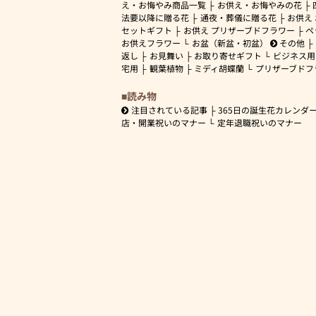
え・お悔やみ商品一覧
お供え・お悔やみの花
法要以降に贈る花
通夜・葬儀に贈る花
お供え
セットギフト
お供え プリザーブドフラワー
ペ
お供えフラワー
お盆（新盆・初盆）
その他
返し
お見舞い
お取り寄せギフト
ビジネス用
宅用
観葉植物
ミディ胡蝶蘭
プリザーブドフ
読み物
注目されている記事
365日の誕生花カレンダ
店・開業祝いのマナー
定年退職祝いのマナー