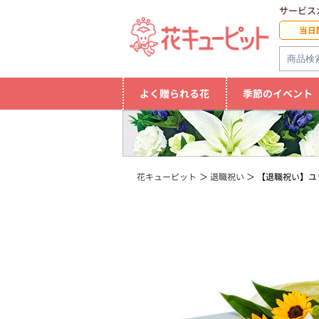
サービス
当日
よく贈られる花
季節のイベント
花キューピット
退職祝い
【退職祝い】ユ