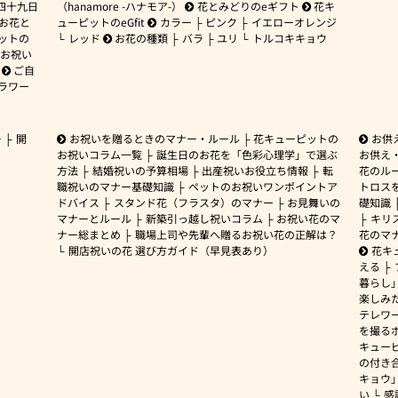
四十九日
（hanamore -ハナモア-）
花とみどりのeギフト
花キ
 お花と
ューピットのeGfit
カラー
ピンク
イエローオレンジ
ットの
レッド
お花の種類
バラ
ユリ
トルコキキョウ
お祝い
ご自
ラワー
ー
開
お祝いを贈るときのマナー・ルール
花キューピットの
お供
お祝いコラム一覧
誕生日のお花を「色彩心理学」で選ぶ
お供え
方法
結婚祝いの予算相場
出産祝いお役立ち情報
転
花のルー
職祝いのマナー基礎知識
ペットのお祝いワンポイントア
トロス
ドバイス
スタンド花（フラスタ）のマナー
お見舞いの
礎知識
マナーとルール
新築引っ越し祝いコラム
お祝い花のマ
キリ
ナー総まとめ
職場上司や先輩へ贈るお祝い花の正解は？
花のマ
開店祝いの花 選び方ガイド（早見表あり）
花キ
える
暮らし
楽しみ
テレワ
を撮る
キュー
の付き
キョウ
い
感