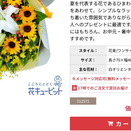
夏を代表する花であるひまわ
をあわせて、シンプルなラッ
ち着いた雰囲気でありながら
人へのプレゼントに最適です
にはもちろん、お中元・暑中
すすめです。
スタイル：
花束/ワンサ
サイズ：
長さ70×幅
主な花材：
白オリエン
※メッセージ対応可(無料メッセー
※
17時でのご注文で翌日お届け
512571
カー