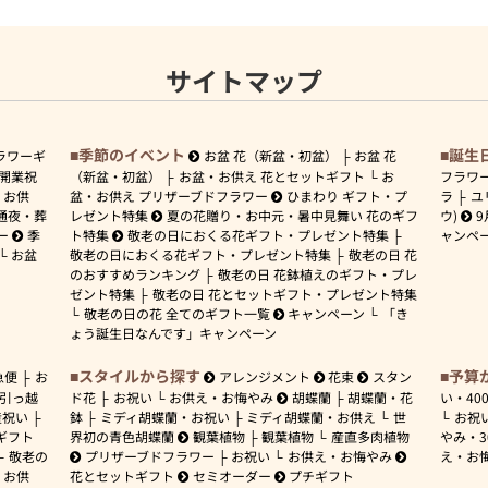
サイトマップ
季節のイベント
誕生
ラワーギ
お盆 花（新盆・初盆）
お盆 花
開業祝
（新盆・初盆）
お盆・お供え 花とセットギフト
お
フラワ
お供
盆・お供え プリザーブドフラワー
ひまわり ギフト・プ
ラ
ユ
通夜・葬
レゼント特集
夏の花贈り・お中元・暑中見舞い 花のギフ
ウ)
9
ー
季
ト特集
敬老の日におくる花ギフト・プレゼント特集
ャンペ
お盆
敬老の日におくる花ギフト・プレゼント特集
敬老の日 花
のおすすめランキング
敬老の日 花鉢植えのギフト・プレ
ゼント特集
敬老の日 花とセットギフト・プレゼント特集
敬老の日の花 全てのギフト一覧
キャンペーン
「き
ょう誕生日なんです」キャンペーン
スタイルから探す
予算
急便
お
アレンジメント
花束
スタン
引っ越
ド花
お祝い
お供え・お悔やみ
胡蝶蘭
胡蝶蘭・花
い・
40
産祝い
鉢
ミディ胡蝶蘭・お祝い
ミディ胡蝶蘭・お供え
世
お祝
ギフト
界初の青色胡蝶蘭
観葉植物
観葉植物
産直多肉植物
やみ・
敬老の
プリザーブドフラワー
お祝い
お供え・お悔やみ
え・お
お供
花とセットギフト
セミオーダー
プチギフト