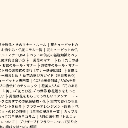
えを贈るときのマナー・ルール
花キューピットの
・お悔やみ・仏花コラム一覧
花キューピットの仏
ル・マナーQ&A
ペットの供花の基礎知識とペッ
を癒す向き合い方
一周忌のマナー
四十九日の基
お盆のルール・マナー
お彼岸のルール・マナー
スト教のお葬式の流れ【マナー基礎知識】
お供え
ナー総まとめ
仏花の選び方ガイド（早見表あり)
ューピット×専門家
CO2排出量削減 / SDGsを考
プロ直伝10のテクニック
花美人5人の「花のある
」
美しい“花とお祝い”の世界
花贈りをもっと
たい
男性は花をもらってうれしい？アンケート
ークにおすすめの観葉植物・花
室内でお花の写真
ポイントを紹介
フラワーアレンジメント診断
花
ピットの10の特徴
1年間の記念日一覧
カップル
合って〇日記念日コラム
8月の誕生花「トルコキ
」について
プリザーブドフラワーについて知りた
謝の意味を持つ花の種類