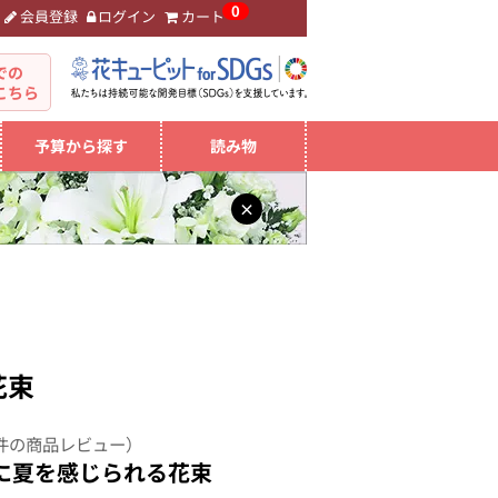
0
会員登録
ログイン
カート
。
での
こちら
予算から探す
読み物
×
花束
件の商品レビュー）
に夏を感じられる花束