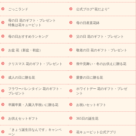
用途から探す
お祝いの花特集
当日配達特急便
お祝い商品
一覧
お祝い
開店・開業祝い
新築・引っ越し祝い
退職祝い
ごっこランド
公式ブログ“花だより”
結婚記念日
結婚祝い
出産祝い
退院祝い・快気祝い
還暦
祝い・長寿祝い
プチギフト
ペットのお祝いフラワー
お中
母の日 花のギフト・プレゼント
母の日産直花鉢
特集は花キューピット
元・暑中見舞い
敬老の日
お供え・お悔やみ
当日配達特急便
お供え
お供え・お悔やみ商品一覧
お供え・お悔やみの花
四
母の日おすすめランキング
父の日 花のギフト・プレゼント
十九日法要以降に贈る花
通夜・葬儀に贈る花
お供え お花とセッ
トギフト
お供え プリザーブドフラワー
ペットのお供えフラワー
お盆 花（新盆・初盆）
敬老の日 花のギフト・プレゼント
お盆（新盆・初盆）
その他
お祝い返し
お見舞い
お取り
寄せギフト
ビジネス用
ご自宅用
観葉植物
ミディ胡蝶蘭
クリスマス 花のギフト・プレゼント
喪中見舞い・冬のお供えに贈る花
スタイルから探す
プリザーブドフラワー
アレンジメント
花束
スタンド花
お祝い
お供え・お悔やみ
胡蝶蘭
胡蝶
成人の日に贈る花
愛妻の日に贈る花
蘭・花鉢
ミディ胡蝶蘭・お祝い
ミディ胡蝶蘭・お供え
世界初
の青色胡蝶蘭
観葉植物
観葉植物
産直多肉植物
プリザーブ
フラワーバレンタイン 花のギフト・
ホワイトデー 花のギフト・プレゼ
ドフラワー
お祝い
お供え・お悔やみ
花とセットギフト
セ
プレゼント
ント
ミオーダー
プチギフト（hanamore -ハナモア-）
花とみどりの
eギフト
花キューピットのeGfit
カラー
ピンク
イエローオ
卒園卒業・入園入学祝いに贈る花
お祝いセットギフト
予
レンジ
レッド
お花の種類
バラ
ユリ
トルコキキョウ
算から探す
お祝い
お祝い・
3000円～
お祝い・
4000円～
お供えセットギフト
365日の誕生花
お祝い・
5000円～
お祝い・
7000円～
お祝い・
10000円～
「きょう誕生日なんです」キャンペ
お供え・お悔やみ
お供え・お悔やみ・
3000円～
お供え・お
花キューピット公式アプリ
ーン