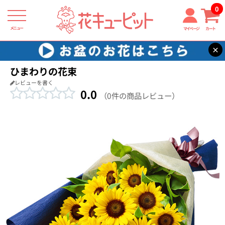
0
メニュー
マイページ
カート
×
花キューピット
退職祝い
【退職祝い】ひまわりの花束
ひまわりの花束
レビューを書く
0.0
（0件の商品レビュー）