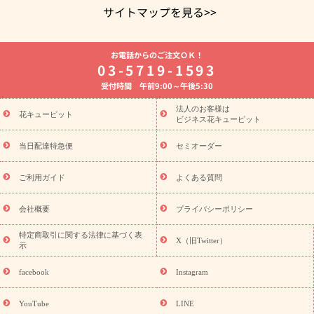
サイトマップを見る>>
よく贈られる花
お祝いの花特集
誕生日フラワーギフト特集
お電話からのご注文ＯＫ！
8月の誕生花(トルコキキョウ)
開店・開業祝い
退職祝い
結
03-5719-1593
婚記念日
お供え・お悔やみ
お供え・お悔やみの花
四十九日
受付時間 午前9:00～午後5:30
法要以降に贈る花
通夜・葬儀に贈る花
胡蝶蘭・花鉢
プリザ
ーブドフラワー
季節のイベント
ひまわり ギフト・プレゼント
法人のお客様は
季節のイベント
花キューピット
特集
お盆 花（新盆・初盆）
お盆 花（新
ビジネス花キューピット
盆・初盆）
お盆 花（新盆・初盆）
お盆・お供え 花とセットギ
フト
お盆・お供え プリザーブドフラワー
ひまわり ギフト・プ
当日配達特急便
セミオーダー
レゼント特集
夏の花贈り・お中元・暑中見舞い 花のギフト特集
敬老の日におくる花ギフト・プレゼント特集
敬老の日におくる
ご利用ガイド
よくある質問
花ギフト・プレゼント特集
敬老の日 花のおすすめランキング
敬
老の日 花鉢植えのギフト・プレゼント特集
敬老の日 花とセットギ
会社概要
プライバシーポリシー
フト・プレゼント特集
敬老の日の花 全てのギフト一覧
キャン
誕生日の花を
特定商取引に関する法律に基づく表
ペーン
「きょう誕生日なんです」キャンペーン
X（旧Twitter）
示
探す
誕生日フラワーギフト
誕生日フラワーギフト特集
誕生
日フラワーギフト商品一覧
バラ
ユリ
トルコキキョウ
8月の
facebook
Instagram
誕生花(トルコキキョウ)
9月の誕生花(リンドウ)
誕生日セット
ギフト
キャンペーン
「きょう誕生日なんです」キャンペーン
YouTube
LINE