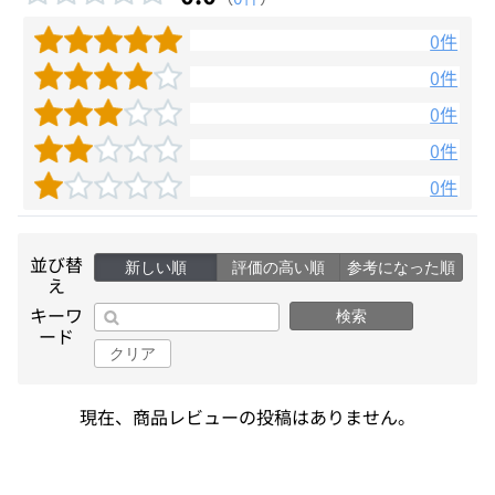
0件
0件
0件
0件
0件
並び替
新しい順
評価の高い順
参考になった順
え
キーワ
検索
ード
クリア
現在、商品レビューの投稿はありません。