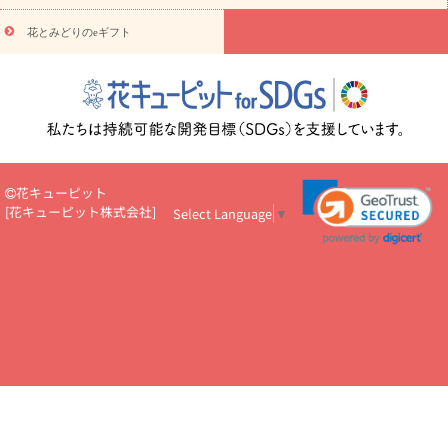
悔やみ・
5000円～
お供え・お悔やみ・
7000円～
お供え・お悔
読み物
やみ・
10000円～
花とみどりのeギフト
注目されている記事
365日の誕生花カレンダー
開店・開業祝
いのマナー
定年退職祝いのマナー
お祝いを贈るときのマナー・
ルール
花キューピットのお祝いコラム一覧
誕生日のお花を「色
彩心理学」で選ぶ方法
結婚祝いの予算相場
出産祝いお役立ち情
報
転職祝いのマナー基礎知識
ペットのお祝いワンポイントアド
バイス
スタンド花（フラスタ）のマナー
お見舞いのマナーとル
ール
新築引っ越し祝いコラム
お祝い花のマナー総まとめ
職
花キューピット
場上司や先輩へ贈るお祝い花の正解は？
開店祝いの花 選び方ガイ
[
花キューピット株式会社
]
Select Language
▼
ド（早見表あり）
お供えを贈るときのマナー・ルール
花キューピットのお供え・
お悔やみ・仏花コラム一覧
花キューピットの仏花のルール・マナ
ーQ&A
ペットの供花の基礎知識とペットロスを癒す向き合い方
一周忌のマナー
四十九日の基礎知識
お盆のルール・マナー
お彼岸のルール・マナー
キリスト教のお葬式の流れ【マナー基礎
知識】
お供え花のマナー総まとめ
仏花の選び方ガイド（早見表
あり)
花キューピット×専門家
CO2排出量削減 / SDGsを考える
プロ直伝10のテクニック
花美人5人の「花のある暮らし」
美
しい“花とお祝い”の世界
花贈りをもっと楽しみたい
男性は花を
もらってうれしい？アンケート
テレワークにおすすめの観葉植