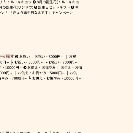
リ
トルコキキョウ
8月の誕生花(トルコキキョ
月の誕生花(リンドウ)
誕生日セットギフト
キ
ーン
「きょう誕生日なんです」キャンペーン
から探す
お祝い
お祝い・
3000円～
お祝
00円～
お祝い・
5000円～
お祝い・
7000円～
い・
10000円～
お供え・お悔やみ
お供え・お悔
3000円～
お供え・お悔やみ・
5000円～
お供
悔やみ・
7000円～
お供え・お悔やみ・
10000円～
えを贈るときのマナー・ルール
花キューピットの