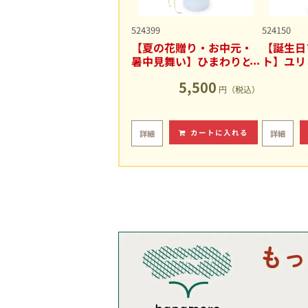
524399
524150
【夏の花贈り・お中元・
【誕生日
暑中見舞い】ひまわりと
ト】ユリ
ユリの爽やかなアレンジ
キュート
5,500
メント
円（税込）
カートに入れる
詳細
詳細