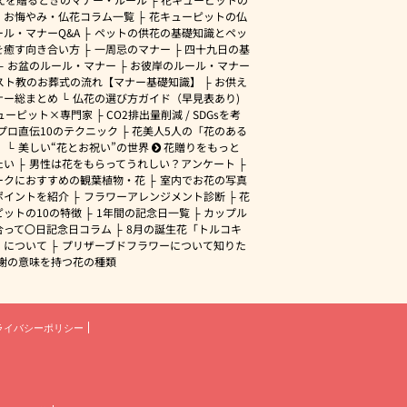
・お悔やみ・仏花コラム一覧
花キューピットの仏
ル・マナーQ&A
ペットの供花の基礎知識とペッ
を癒す向き合い方
一周忌のマナー
四十九日の基
お盆のルール・マナー
お彼岸のルール・マナー
スト教のお葬式の流れ【マナー基礎知識】
お供え
ナー総まとめ
仏花の選び方ガイド（早見表あり)
ューピット×専門家
CO2排出量削減 / SDGsを考
プロ直伝10のテクニック
花美人5人の「花のある
」
美しい“花とお祝い”の世界
花贈りをもっと
たい
男性は花をもらってうれしい？アンケート
ークにおすすめの観葉植物・花
室内でお花の写真
ポイントを紹介
フラワーアレンジメント診断
花
ピットの10の特徴
1年間の記念日一覧
カップル
合って〇日記念日コラム
8月の誕生花「トルコキ
」について
プリザーブドフラワーについて知りた
謝の意味を持つ花の種類
ライバシーポリシー