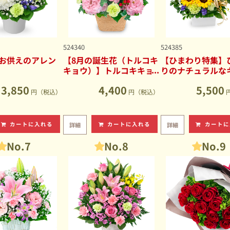
524340
524385
お供えのアレン
【8月の誕生花（トルコキ
【ひまわり特集】
キョウ）】トルコキキョ
りのナチュラルな
ウのナチュラルなアレン
ブアレンジメント
3,850
4,400
5,500
ジメント
円（税込）
円（税込）
カートに入れる
カートに入れる
カートに
詳細
詳細
No.7
No.8
No.9