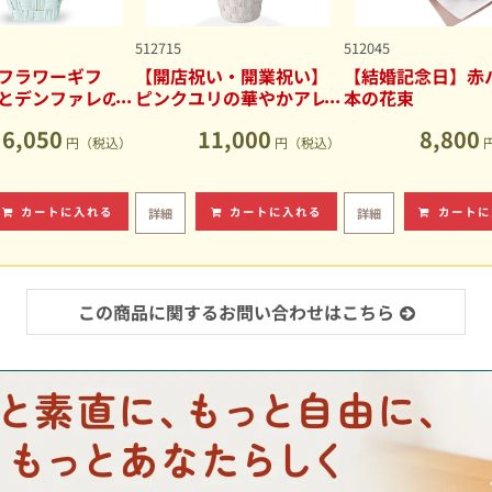
512715
512045
フラワーギフ
【開店祝い・開業祝い】
【結婚記念日】赤バ
とデンファレの
ピンクユリの華やかアレ
本の花束
アレンジメント
ンジメント
6,050
11,000
8,800
円（税込）
円（税込）
カートに入れる
カートに入れる
カートに
詳細
詳細
この商品に関するお問い合わせはこちら