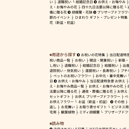
い
退職祝い
結婚記念日
お供え・お悔やみ
え・お悔やみの花
四十九日法要以降に贈る花
儀に贈る花
胡蝶蘭・花鉢
プリザーブドフラワ
節のイベント
ひまわり ギフト・プレゼント特集
花（新盆・初盆）
用途から探す
お祝いの花特集
当日配達特
祝い商品一覧
お祝い
開店・開業祝い
新築・
し祝い
退職祝い
結婚記念日
結婚祝い
出
退院祝い・快気祝い
還暦祝い・長寿祝い
プチ
ペットのお祝いフラワー
お中元・暑中見舞い
日
お供え・お悔やみ
当日配達特急便 お供え
え・お悔やみ商品一覧
お供え・お悔やみの花
法要以降に贈る花
通夜・葬儀に贈る花
お供え
セットギフト
お供え プリザーブドフラワー
ペ
お供えフラワー
お盆（新盆・初盆）
その他
返し
お見舞い
お取り寄せギフト
ビジネス用
宅用
観葉植物
ミディ胡蝶蘭
プリザーブドフ
読み物
注目されている記事
365日の誕生花カレンダ