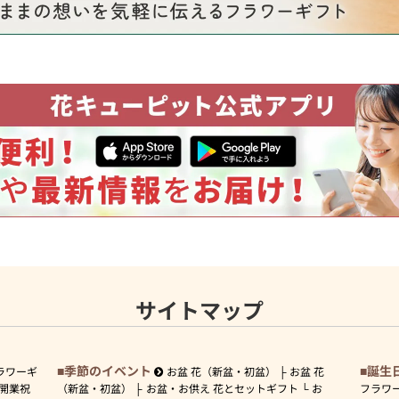
サイトマップ
季節のイベント
誕生
ラワーギ
お盆 花（新盆・初盆）
お盆 花
開業祝
（新盆・初盆）
お盆・お供え 花とセットギフト
お
フラワ