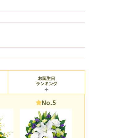
お誕生日
ランキング
No.5