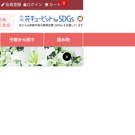
0
会員登録
ログイン
カート
。
での
こちら
予算から探す
読み物
×