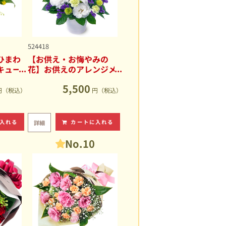
524418
ひまわ
【お供え・お悔やみの
キュー
花】お供えのアレンジメ
ント
5,500
円（税込）
円（税込）
入れる
カートに入れる
詳細
No.10