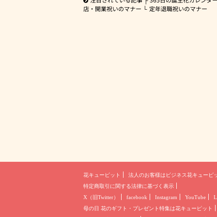
店・開業祝いのマナー
定年退職祝いのマナー
花キューピット
法人のお客様は
ビジネス花キューピ
特定商取引に関する法律に基づく表示
X（旧Twitter）
facebook
Instagram
YouTube
L
母の日 花のギフト・プレゼント
特集は花キューピット