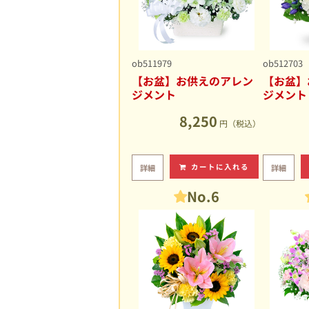
ob511979
ob512703
【お盆】お供えのアレン
【お盆】
ジメント
ジメント
8,250
円（税込）
カートに入れる
詳細
詳細
No.6