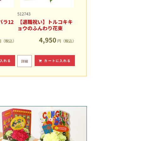
512743
ラ12
【退職祝い】トルコキキ
ョウのふんわり花束
4,950
円（税込）
円（税込）
入れる
カートに入れる
詳細