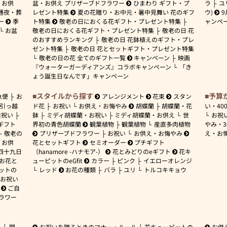
お供
盆・お供え プリザーブドフラワー
ひまわり ギフト・プ
ラ
ユ
通夜・葬
レゼント特集
夏の花贈り・お中元・暑中見舞い 花のギフ
ウ)
9
ー
季
ト特集
敬老の日におくる花ギフト・プレゼント特集
ャンペ
お盆
敬老の日におくる花ギフト・プレゼント特集
敬老の日 花
のおすすめランキング
敬老の日 花鉢植えのギフト・プレ
ゼント特集
敬老の日 花とセットギフト・プレゼント特集
敬老の日の花 全てのギフト一覧
キャンペーン
映画
『ウォーターガーディアンズ』コラボキャンペーン
「き
ょう誕生日なんです」キャンペーン
スタイルから探す
予算
急便
お
アレンジメント
花束
スタン
引っ越
ド花
お祝い
お供え・お悔やみ
胡蝶蘭
胡蝶蘭・花
い・
40
産祝い
鉢
ミディ胡蝶蘭・お祝い
ミディ胡蝶蘭・お供え
世
お祝
ギフト
界初の青色胡蝶蘭
観葉植物
観葉植物
産直多肉植物
やみ・
敬老の
プリザーブドフラワー
お祝い
お供え・お悔やみ
え・お
お供
花とセットギフト
セミオーダー
プチギフト
四十九日
（hanamore -ハナモア-）
花とみどりのeギフト
花キ
 お花と
ューピットのeGfit
カラー
ピンク
イエローオレンジ
ットの
レッド
お花の種類
バラ
ユリ
トルコキキョウ
お祝い
ご自
ラワー
ー
開
お祝いを贈るときのマナー・ルール
花キューピットの
お供