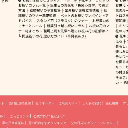
お祝いコラム一覧
誕生日のお花を「色彩心理学」で選ぶ
お供え
方法
結婚祝いの予算相場
出産祝いお役立ち情報
転
花のルー
職祝いのマナー基礎知識
ペットのお祝いワンポイントア
トロス
ドバイス
スタンド花（フラスタ）のマナー
お見舞いの
礎知識
マナーとルール
新築引っ越し祝いコラム
お祝い花のマ
キリ
ナー総まとめ
職場上司や先輩へ贈るお祝い花の正解は？
花のマ
開店祝いの花 選び方ガイド（早見表あり）
花キ
える
暮らし
楽しみ
テレワ
を撮る
キュー
の付き
キョウ
い
感
ット
当日配達特急便
セミオーダー
ご利用ガイド
よくある質問
会社概要
プ
INE
ごっこランド
公式ブログ“花だより”
母の日産直花鉢
母の日おすすめランキング
父の日 花のギフト・プレゼント