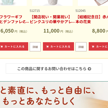
512715
512045
フラワーギフ
【開店祝い・開業祝い】
【結婚記念日】赤バ
とデンファレの
ピンクユリの華やかアレ
本の花束
アレンジメント
ンジメント
6,050
11,000
8,800
円（税込）
円（税込）
カートに入れる
カートに入れる
カートに
詳細
詳細
この商品に関するお問い合わせはこちら