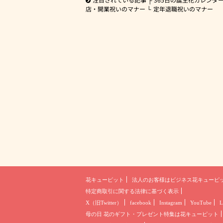
店・開業祝いのマナー
定年退職祝いのマナー
花キューピット
法人のお客様は
ビジネス花キューピ
特定商取引に関する法律に基づく表示
X（旧Twitter）
facebook
Instagram
YouTube
L
母の日 花のギフト・プレゼント
特集は花キューピット