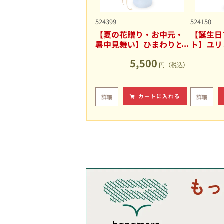
524399
524150
【夏の花贈り・お中元・
【誕生日
暑中見舞い】ひまわりと
ト】ユリ
ユリの爽やかなアレンジ
キュート
5,500
メント
円（税込）
カートに入れる
詳細
詳細