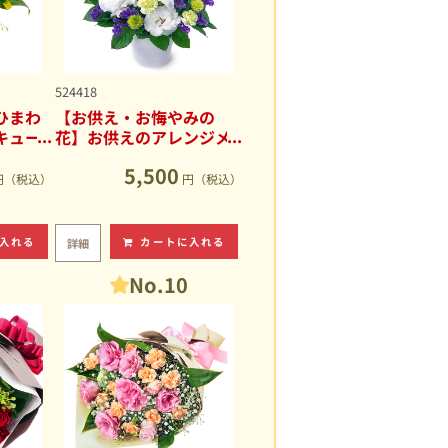
524418
ひまわ
【お供え・お悔やみの
キュー
花】お供えのアレンジメ
ント
5,500
円（税込）
円（税込）
入れる
カートに入れる
詳細
No.10