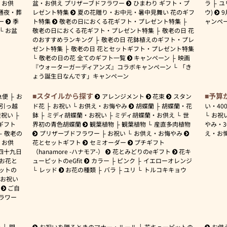
お供
盆・お供え プリザーブドフラワー
ひまわり ギフト・プ
ラ
ユ
通夜・葬
レゼント特集
夏の花贈り・お中元・暑中見舞い 花のギフ
ウ)
9
ー
季
ト特集
敬老の日におくる花ギフト・プレゼント特集
ャンペ
お盆
敬老の日におくる花ギフト・プレゼント特集
敬老の日 花
のおすすめランキング
敬老の日 花鉢植えのギフト・プレ
ゼント特集
敬老の日 花とセットギフト・プレゼント特集
敬老の日の花 全てのギフト一覧
キャンペーン
映画
『ウォーターガーディアンズ』コラボキャンペーン
「き
ょう誕生日なんです」キャンペーン
スタイルから探す
予算
急便
お
アレンジメント
花束
スタン
引っ越
ド花
お祝い
お供え・お悔やみ
胡蝶蘭
胡蝶蘭・花
い・
40
産祝い
鉢
ミディ胡蝶蘭・お祝い
ミディ胡蝶蘭・お供え
世
お祝
ギフト
界初の青色胡蝶蘭
観葉植物
観葉植物
産直多肉植物
やみ・
敬老の
プリザーブドフラワー
お祝い
お供え・お悔やみ
え・お
お供
花とセットギフト
セミオーダー
プチギフト
四十九日
（hanamore -ハナモア-）
花とみどりのeギフト
花キ
 お花と
ューピットのeGfit
カラー
ピンク
イエローオレンジ
ットの
レッド
お花の種類
バラ
ユリ
トルコキキョウ
お祝い
ご自
ラワー
ー
開
お祝いを贈るときのマナー・ルール
花キューピットの
お供