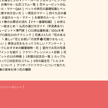
・お悔やみ・仏花コラム一覧
花キューピットの仏
ル・マナーQ&A
ペットの供花の基礎知識とペッ
を癒す向き合い方
一周忌のマナー
四十九日の基
お盆のルール・マナー
お彼岸のルール・マナー
スト教のお葬式の流れ【マナー基礎知識】
お供え
ナー総まとめ
仏花の選び方ガイド（早見表あり)
ューピット×専門家
CO2排出量削減 / SDGsを考
プロ直伝10のテクニック
花美人5人の「花のある
」
美しい“花とお祝い”の世界
花贈りをもっと
たい
男性は花をもらってうれしい？アンケート
ークにおすすめの観葉植物・花
室内でお花の写真
ポイントを紹介
フラワーアレンジメント診断
花
ピットの10の特徴
1年間の記念日一覧
カップル
合って〇日記念日コラム
8月の誕生花「トルコキ
」について
プリザーブドフラワーについて知りた
謝の意味を持つ花の種類
ライバシーポリシー