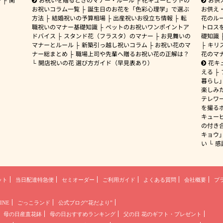
お祝いコラム一覧
誕生日のお花を「色彩心理学」で選ぶ
お供え
方法
結婚祝いの予算相場
出産祝いお役立ち情報
転
花のルー
職祝いのマナー基礎知識
ペットのお祝いワンポイントア
トロス
ドバイス
スタンド花（フラスタ）のマナー
お見舞いの
礎知識
マナーとルール
新築引っ越し祝いコラム
お祝い花のマ
キリ
ナー総まとめ
職場上司や先輩へ贈るお祝い花の正解は？
花のマ
開店祝いの花 選び方ガイド（早見表あり）
花キ
える
暮らし
楽しみ
テレワ
を撮る
キュー
の付き
キョウ
い
感
ット
当日配達特急便
セミオーダー
ご利用ガイド
よくある質問
会社概要
プ
INE
ごっこランド
公式ブログ“花だより”
母の日産直花鉢
母の日おすすめランキング
父の日 花のギフト・プレゼント