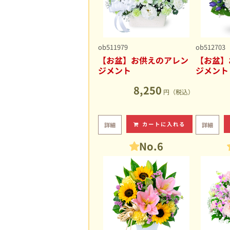
ob511979
ob512703
【お盆】お供えのアレン
【お盆】
ジメント
ジメント
8,250
円（税込）
カートに入れる
詳細
詳細
No.6