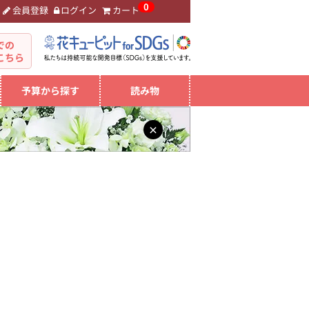
0
会員登録
ログイン
カート
。
での
こちら
予算から探す
読み物
×