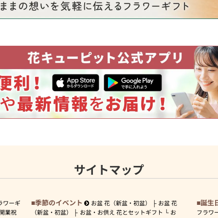
サイトマップ
季節のイベント
誕生
ラワーギ
お盆 花（新盆・初盆）
お盆 花
開業祝
（新盆・初盆）
お盆・お供え 花とセットギフト
お
フラワ