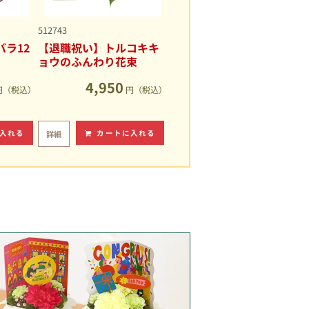
512743
ラ12
【退職祝い】トルコキキ
ョウのふんわり花束
4,950
円（税込）
円（税込）
入れる
カートに入れる
詳細