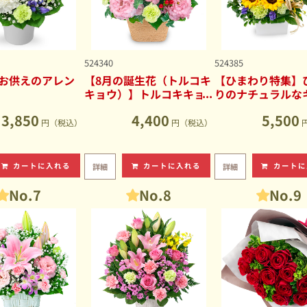
524340
524385
お供えのアレン
【8月の誕生花（トルコキ
【ひまわり特集】
キョウ）】トルコキキョ
りのナチュラルな
ウのナチュラルなアレン
ブアレンジメント
3,850
4,400
5,500
ジメント
円（税込）
円（税込）
カートに入れる
カートに入れる
カートに
詳細
詳細
No.7
No.8
No.9