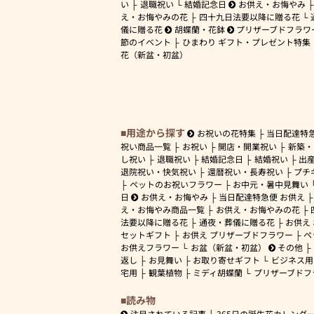
い
退職祝い
結婚記念日
お供え・お悔やみ
え・お悔やみの花
四十九日法要以降に贈る花
儀に贈る花
胡蝶蘭・花鉢
プリザーブドフラワ
節のイベント
ひまわり ギフト・プレゼント特集
花（新盆・初盆）
用途から探す
お祝いの花特集
当日配達特
祝い商品一覧
お祝い
開店・開業祝い
新築・
し祝い
退職祝い
結婚記念日
結婚祝い
出
退院祝い・快気祝い
還暦祝い・長寿祝い
プチ
ペットのお祝いフラワー
お中元・暑中見舞い
日
お供え・お悔やみ
当日配達特急便 お供え
え・お悔やみ商品一覧
お供え・お悔やみの花
法要以降に贈る花
通夜・葬儀に贈る花
お供え
セットギフト
お供え プリザーブドフラワー
ペ
お供えフラワー
お盆（新盆・初盆）
その他
返し
お見舞い
お取り寄せギフト
ビジネス用
宅用
観葉植物
ミディ胡蝶蘭
プリザーブドフ
読み物
注目されている記事
365日の誕生花カレンダ