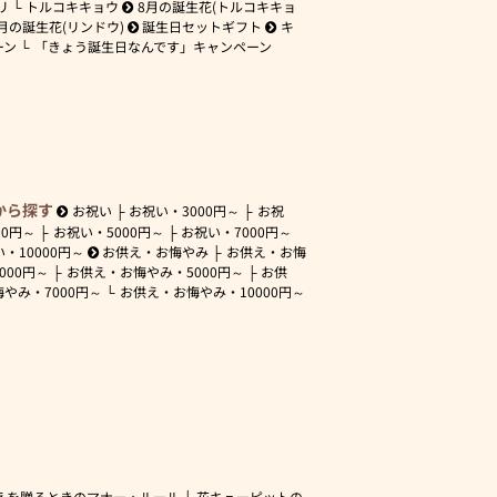
リ
トルコキキョウ
8月の誕生花(トルコキキョ
月の誕生花(リンドウ)
誕生日セットギフト
キ
ーン
「きょう誕生日なんです」キャンペーン
から探す
お祝い
お祝い・
3000円～
お祝
00円～
お祝い・
5000円～
お祝い・
7000円～
い・
10000円～
お供え・お悔やみ
お供え・お悔
3000円～
お供え・お悔やみ・
5000円～
お供
悔やみ・
7000円～
お供え・お悔やみ・
10000円～
えを贈るときのマナー・ルール
花キューピットの