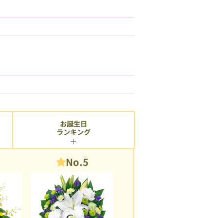
お誕生日
ランキング
No.5