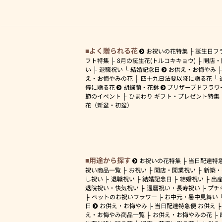
よく贈られる花
お祝いの花特集
誕生日フ
フト特集
8月の誕生花(トルコキキョウ)
開店・
い
退職祝い
結婚記念日
お供え・お悔やみ
え・お悔やみの花
四十九日法要以降に贈る花
儀に贈る花
胡蝶蘭・花鉢
プリザーブドフラワ
節のイベント
ひまわり ギフト・プレゼント特集
花（新盆・初盆）
用途から探す
お祝いの花特集
当日配達特
祝い商品一覧
お祝い
開店・開業祝い
新築・
し祝い
退職祝い
結婚記念日
結婚祝い
出
退院祝い・快気祝い
還暦祝い・長寿祝い
プチ
ペットのお祝いフラワー
お中元・暑中見舞い
日
お供え・お悔やみ
当日配達特急便 お供え
え・お悔やみ商品一覧
お供え・お悔やみの花