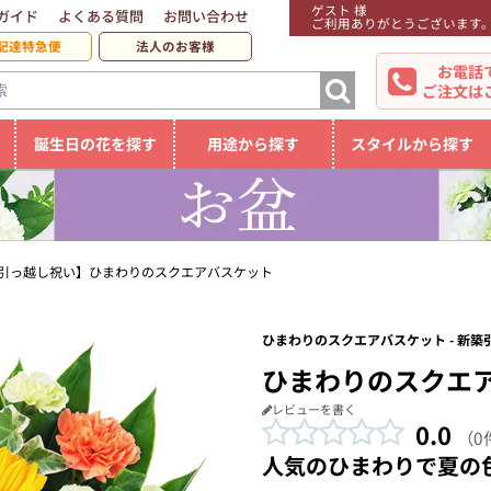
ゲスト 様
ガイド
よくある質問
お問い合わせ
ご利用ありがとうございます
配達特急便
法人のお客様
お電話
ご注文は
誕生日の花を探す
用途から探す
スタイルから探す
引っ越し祝い】ひまわりのスクエアバスケット
ひまわりのスクエアバスケット - 新築
ひまわりのスクエ
レビューを書く
0.0
（0
人気のひまわりで夏の