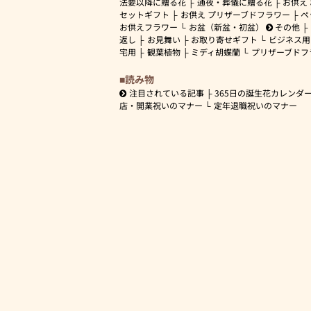
法要以降に贈る花
通夜・葬儀に贈る花
お供え
セットギフト
お供え プリザーブドフラワー
ペ
お供えフラワー
お盆（新盆・初盆）
その他
返し
お見舞い
お取り寄せギフト
ビジネス用
宅用
観葉植物
ミディ胡蝶蘭
プリザーブドフ
読み物
注目されている記事
365日の誕生花カレンダ
店・開業祝いのマナー
定年退職祝いのマナー