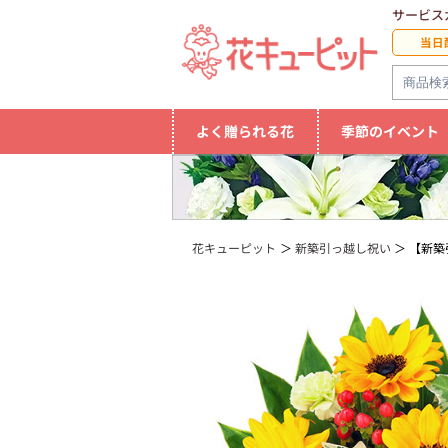
サービス
当日
よく贈られる花
季節のイベント
花キューピット
新築引っ越し祝い
【新築