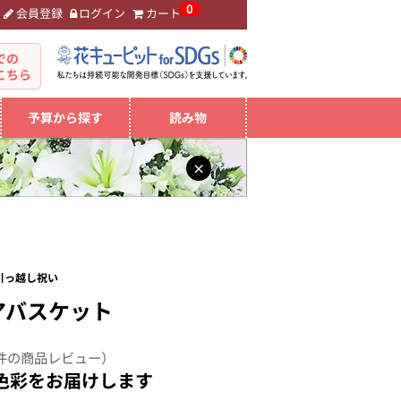
0
会員登録
ログイン
カート
。
での
こちら
予算から探す
読み物
×
引っ越し祝い
アバスケット
件の商品レビュー）
色彩をお届けします