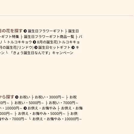
日の花を探す
誕生日フラワーギフト
誕生日
ーギフト特集
誕生日フラワーギフト商品一覧
バ
リ
トルコキキョウ
8月の誕生花(トルコキキョ
月の誕生花(リンドウ)
誕生日セットギフト
キ
ーン
「きょう誕生日なんです」キャンペーン
から探す
お祝い
お祝い・
3000円～
お祝
00円～
お祝い・
5000円～
お祝い・
7000円～
い・
10000円～
お供え・お悔やみ
お供え・お悔
3000円～
お供え・お悔やみ・
5000円～
お供
悔やみ・
7000円～
お供え・お悔やみ・
10000円～