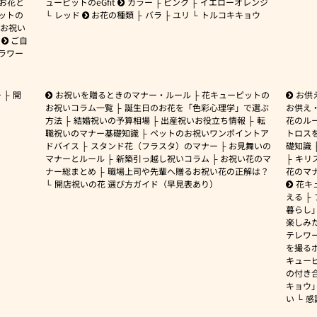
 お花と
ューピットのeGfit
カラー
ピンク
イエローオレンジ
ットの
レッド
お花の種類
バラ
ユリ
トルコキキョウ
お祝い
ご自
ラワー
ー
開
お祝いを贈るときのマナー・ルール
花キューピットの
お供
お祝いコラム一覧
誕生日のお花を「色彩心理学」で選ぶ
お供え
方法
結婚祝いの予算相場
出産祝いお役立ち情報
転
花のルー
職祝いのマナー基礎知識
ペットのお祝いワンポイントア
トロス
ドバイス
スタンド花（フラスタ）のマナー
お見舞いの
礎知識
マナーとルール
新築引っ越し祝いコラム
お祝い花のマ
キリ
ナー総まとめ
職場上司や先輩へ贈るお祝い花の正解は？
花のマ
開店祝いの花 選び方ガイド（早見表あり）
花キ
える
暮らし
楽しみ
テレワ
を撮る
キュー
の付き
キョウ
い
感