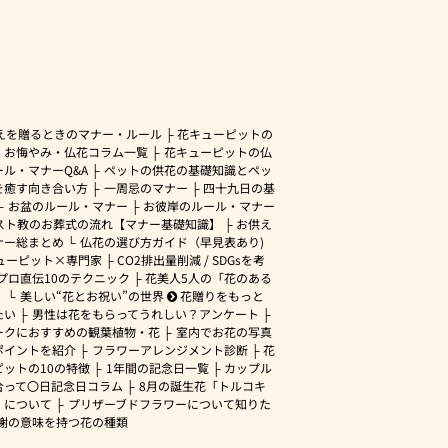
えを贈るときのマナー・ルール
花キューピットの
・お悔やみ・仏花コラム一覧
花キューピットの仏
ル・マナーQ&A
ペットの供花の基礎知識とペッ
を癒す向き合い方
一周忌のマナー
四十九日の基
お盆のルール・マナー
お彼岸のルール・マナー
スト教のお葬式の流れ【マナー基礎知識】
お供え
ナー総まとめ
仏花の選び方ガイド（早見表あり)
ューピット×専門家
CO2排出量削減 / SDGsを考
プロ直伝10のテクニック
花美人5人の「花のある
」
美しい“花とお祝い”の世界
花贈りをもっと
たい
男性は花をもらってうれしい？アンケート
ークにおすすめの観葉植物・花
室内でお花の写真
ポイントを紹介
フラワーアレンジメント診断
花
ピットの10の特徴
1年間の記念日一覧
カップル
合って〇日記念日コラム
8月の誕生花「トルコキ
」について
プリザーブドフラワーについて知りた
謝の意味を持つ花の種類