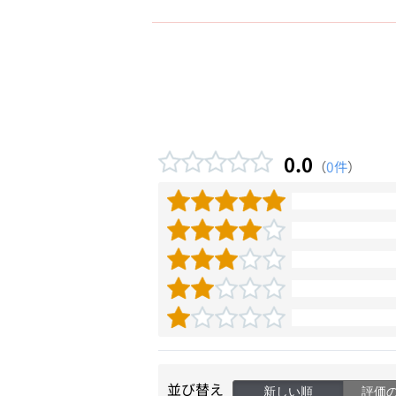
0.0
（
0件
）
並び替え
新しい順
評価