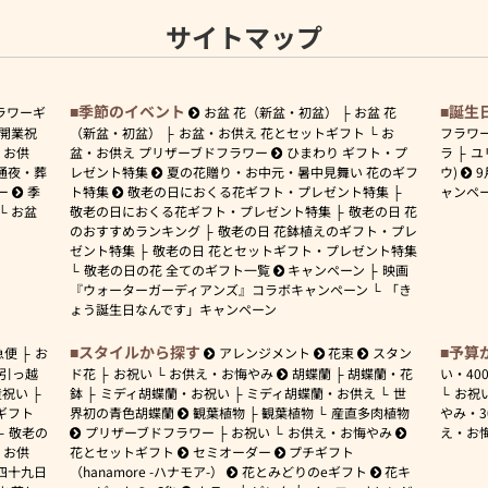
サイトマップ
季節のイベント
誕生
ラワーギ
お盆 花（新盆・初盆）
お盆 花
開業祝
（新盆・初盆）
お盆・お供え 花とセットギフト
お
フラワ
お供
盆・お供え プリザーブドフラワー
ひまわり ギフト・プ
ラ
ユ
通夜・葬
レゼント特集
夏の花贈り・お中元・暑中見舞い 花のギフ
ウ)
9
ー
季
ト特集
敬老の日におくる花ギフト・プレゼント特集
ャンペ
お盆
敬老の日におくる花ギフト・プレゼント特集
敬老の日 花
のおすすめランキング
敬老の日 花鉢植えのギフト・プレ
ゼント特集
敬老の日 花とセットギフト・プレゼント特集
敬老の日の花 全てのギフト一覧
キャンペーン
映画
『ウォーターガーディアンズ』コラボキャンペーン
「き
ょう誕生日なんです」キャンペーン
スタイルから探す
予算
急便
お
アレンジメント
花束
スタン
引っ越
ド花
お祝い
お供え・お悔やみ
胡蝶蘭
胡蝶蘭・花
い・
40
産祝い
鉢
ミディ胡蝶蘭・お祝い
ミディ胡蝶蘭・お供え
世
お祝
ギフト
界初の青色胡蝶蘭
観葉植物
観葉植物
産直多肉植物
やみ・
敬老の
プリザーブドフラワー
お祝い
お供え・お悔やみ
え・お
お供
花とセットギフト
セミオーダー
プチギフト
四十九日
（hanamore -ハナモア-）
花とみどりのeギフト
花キ