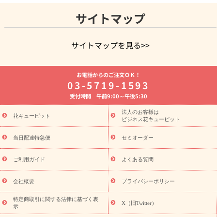
サイトマップ
サイトマップを見る>>
よく贈られる花
お祝いの花特集
誕生日フラワーギフト特集
お電話からのご注文ＯＫ！
8月の誕生花(トルコキキョウ)
開店・開業祝い
退職祝い
結
03-5719-1593
婚記念日
お供え・お悔やみ
お供え・お悔やみの花
四十九日
受付時間 午前9:00～午後5:30
法要以降に贈る花
通夜・葬儀に贈る花
胡蝶蘭・花鉢
プリザ
ーブドフラワー
季節のイベント
ひまわり ギフト・プレゼント
法人のお客様は
季節のイベント
花キューピット
特集
お盆 花（新盆・初盆）
お盆 花（新
ビジネス花キューピット
盆・初盆）
お盆 花（新盆・初盆）
お盆・お供え 花とセットギ
フト
お盆・お供え プリザーブドフラワー
ひまわり ギフト・プ
当日配達特急便
セミオーダー
レゼント特集
夏の花贈り・お中元・暑中見舞い 花のギフト特集
敬老の日におくる花ギフト・プレゼント特集
敬老の日におくる
ご利用ガイド
よくある質問
花ギフト・プレゼント特集
敬老の日 花のおすすめランキング
敬
老の日 花鉢植えのギフト・プレゼント特集
敬老の日 花とセットギ
会社概要
プライバシーポリシー
フト・プレゼント特集
敬老の日の花 全てのギフト一覧
キャン
ペーン
映画『ウォーターガーディアンズ』コラボキャンペーン
特定商取引に関する法律に基づく表
X（旧Twitter）
示
誕生日の花を探す
「きょう誕生日なんです」キャンペーン