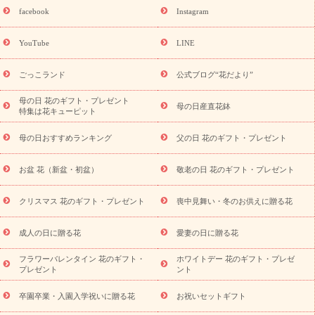
誕生日フラワーギフト
誕生日フラワーギフト特集
誕生日フラワ
facebook
Instagram
ーギフト商品一覧
バラ
ユリ
トルコキキョウ
8月の誕生花
(トルコキキョウ)
9月の誕生花(リンドウ)
誕生日セットギフト
YouTube
LINE
用途か
キャンペーン
「きょう誕生日なんです」キャンペーン
ら探す
お祝いの花特集
当日配達特急便
お祝い商品一覧
お
ごっこランド
公式ブログ“花だより”
祝い
開店・開業祝い
新築・引っ越し祝い
退職祝い
結婚記
念日
結婚祝い
出産祝い
退院祝い・快気祝い
還暦祝い・長
母の日 花のギフト・プレゼント
母の日産直花鉢
特集は花キューピット
寿祝い
プチギフト
ペットのお祝いフラワー
お中元・暑中見
舞い
敬老の日
お供え・お悔やみ
当日配達特急便 お供え
お
母の日おすすめランキング
父の日 花のギフト・プレゼント
供え・お悔やみ商品一覧
お供え・お悔やみの花
四十九日法要以
降に贈る花
通夜・葬儀に贈る花
お供え お花とセットギフト
お盆 花（新盆・初盆）
敬老の日 花のギフト・プレゼント
お供え プリザーブドフラワー
ペットのお供えフラワー
お盆（新
盆・初盆）
その他
お祝い返し
お見舞い
お取り寄せギフト
ビジネス用
ご自宅用
観葉植物
ミディ胡蝶蘭
プリザーブ
クリスマス 花のギフト・プレゼント
喪中見舞い・冬のお供えに贈る花
スタイルから探す
ドフラワー
アレンジメント
花束
スタ
ンド花
お祝い
お供え・お悔やみ
胡蝶蘭
胡蝶蘭・花鉢
ミ
成人の日に贈る花
愛妻の日に贈る花
ディ胡蝶蘭・お祝い
ミディ胡蝶蘭・お供え
世界初の青色胡蝶蘭
フラワーバレンタイン 花のギフト・
ホワイトデー 花のギフト・プレゼ
観葉植物
観葉植物
産直多肉植物
プリザーブドフラワー
プレゼント
ント
お祝い
お供え・お悔やみ
花とセットギフト
セミオーダー
プチギフト（hanamore -ハナモア-）
花とみどりのeギフト
花
卒園卒業・入園入学祝いに贈る花
お祝いセットギフト
キューピットのeGfit
カラー
ピンク
イエローオレンジ
レッ