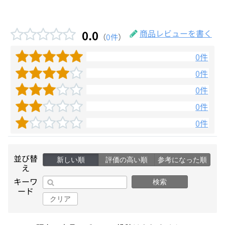
0.0
商品レビューを書く
（
0件
）
0件
0件
0件
0件
0件
並び替
新しい順
評価の高い順
参考になった順
え
キーワ
検索
ード
クリア