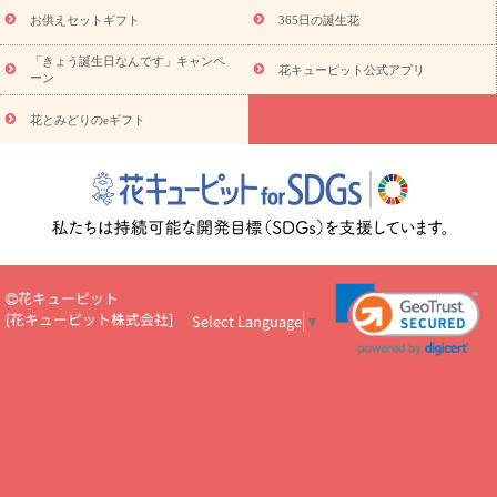
予算から探す
ド
お花の種類
バラ
ユリ
トルコキキョウ
お供えセットギフト
365日の誕生花
お祝い
お祝い・
3000円～
お祝い・
4000円～
お祝い・
5000円～
お祝い・
7000円～
お祝い・
10000円～
お供え・お
「きょう誕生日なんです」キャンペ
花キューピット公式アプリ
ーン
悔やみ
お供え・お悔やみ・
3000円～
お供え・お悔やみ・
5000
円～
お供え・お悔やみ・
7000円～
お供え・お悔やみ・
10000
花とみどりのeギフト
読み物
円～
注目されている記事
365日の誕生花カレンダー
開店・開業祝
いのマナー
定年退職祝いのマナー
お祝いを贈るときのマナー・
ルール
花キューピットのお祝いコラム一覧
誕生日のお花を「色
彩心理学」で選ぶ方法
結婚祝いの予算相場
出産祝いお役立ち情
報
転職祝いのマナー基礎知識
ペットのお祝いワンポイントアド
バイス
スタンド花（フラスタ）のマナー
お見舞いのマナーとル
花キューピット
ール
新築引っ越し祝いコラム
お祝い花のマナー総まとめ
職
[
花キューピット株式会社
]
Select Language
▼
場上司や先輩へ贈るお祝い花の正解は？
開店祝いの花 選び方ガイ
ド（早見表あり）
お供えを贈るときのマナー・ルール
花キューピットのお供え・
お悔やみ・仏花コラム一覧
花キューピットの仏花のルール・マナ
ーQ&A
ペットの供花の基礎知識とペットロスを癒す向き合い方
一周忌のマナー
四十九日の基礎知識
お盆のルール・マナー
お彼岸のルール・マナー
キリスト教のお葬式の流れ【マナー基礎
知識】
お供え花のマナー総まとめ
仏花の選び方ガイド（早見表