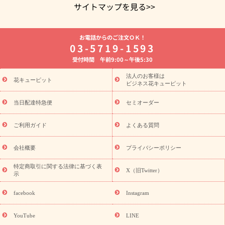
サイトマップを見る>>
よく贈られる花
お祝いの花特集
誕生日フラワーギフト特集
お電話からのご注文ＯＫ！
8月の誕生花(トルコキキョウ)
開店・開業祝い
退職祝い
結
03-5719-1593
婚記念日
お供え・お悔やみ
お供え・お悔やみの花
四十九日
受付時間 午前9:00～午後5:30
法要以降に贈る花
通夜・葬儀に贈る花
胡蝶蘭・花鉢
プリザ
ーブドフラワー
季節のイベント
ひまわり ギフト・プレゼント
法人のお客様は
季節のイベント
花キューピット
特集
お盆 花（新盆・初盆）
お盆 花（新
ビジネス花キューピット
盆・初盆）
お盆 花（新盆・初盆）
お盆・お供え 花とセットギ
フト
お盆・お供え プリザーブドフラワー
ひまわり ギフト・プ
当日配達特急便
セミオーダー
レゼント特集
夏の花贈り・お中元・暑中見舞い 花のギフト特集
敬老の日におくる花ギフト・プレゼント特集
敬老の日におくる
ご利用ガイド
よくある質問
花ギフト・プレゼント特集
敬老の日 花のおすすめランキング
敬
老の日 花鉢植えのギフト・プレゼント特集
敬老の日 花とセットギ
会社概要
プライバシーポリシー
フト・プレゼント特集
敬老の日の花 全てのギフト一覧
キャン
誕生日の花を
特定商取引に関する法律に基づく表
ペーン
「きょう誕生日なんです」キャンペーン
X（旧Twitter）
示
探す
誕生日フラワーギフト
誕生日フラワーギフト特集
誕生
日フラワーギフト商品一覧
バラ
ユリ
トルコキキョウ
8月の
facebook
Instagram
誕生花(トルコキキョウ)
9月の誕生花(リンドウ)
誕生日セット
ギフト
キャンペーン
「きょう誕生日なんです」キャンペーン
YouTube
LINE