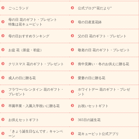
用途から探す
お祝いの花特集
当日配達特急便
お祝い商品
一覧
お祝い
開店・開業祝い
新築・引っ越し祝い
退職祝い
ごっこランド
公式ブログ“花だより”
結婚記念日
結婚祝い
出産祝い
退院祝い・快気祝い
還暦
祝い・長寿祝い
プチギフト
ペットのお祝いフラワー
お中
母の日 花のギフト・プレゼント
母の日産直花鉢
特集は花キューピット
元・暑中見舞い
敬老の日
お供え・お悔やみ
当日配達特急便
お供え
お供え・お悔やみ商品一覧
お供え・お悔やみの花
四
母の日おすすめランキング
父の日 花のギフト・プレゼント
十九日法要以降に贈る花
通夜・葬儀に贈る花
お供え お花とセッ
トギフト
お供え プリザーブドフラワー
ペットのお供えフラワー
お盆 花（新盆・初盆）
敬老の日 花のギフト・プレゼント
お盆（新盆・初盆）
その他
お祝い返し
お見舞い
お取り
寄せギフト
ビジネス用
ご自宅用
観葉植物
ミディ胡蝶蘭
クリスマス 花のギフト・プレゼント
喪中見舞い・冬のお供えに贈る花
スタイルから探す
プリザーブドフラワー
アレンジメント
花束
スタンド花
お祝い
お供え・お悔やみ
胡蝶蘭
胡蝶
成人の日に贈る花
愛妻の日に贈る花
蘭・花鉢
ミディ胡蝶蘭・お祝い
ミディ胡蝶蘭・お供え
世界初
の青色胡蝶蘭
観葉植物
観葉植物
産直多肉植物
プリザーブ
フラワーバレンタイン 花のギフト・
ホワイトデー 花のギフト・プレゼ
ドフラワー
お祝い
お供え・お悔やみ
花とセットギフト
セ
プレゼント
ント
ミオーダー
プチギフト（hanamore -ハナモア-）
花とみどりの
eギフト
花キューピットのeGfit
カラー
ピンク
イエローオ
卒園卒業・入園入学祝いに贈る花
お祝いセットギフト
予
レンジ
レッド
お花の種類
バラ
ユリ
トルコキキョウ
算から探す
お祝い
お祝い・
3000円～
お祝い・
4000円～
お供えセットギフト
365日の誕生花
お祝い・
5000円～
お祝い・
7000円～
お祝い・
10000円～
「きょう誕生日なんです」キャンペ
お供え・お悔やみ
お供え・お悔やみ・
3000円～
お供え・お
花キューピット公式アプリ
ーン