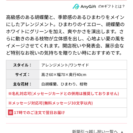
住所を知らない相手にeギフトで贈る
のeギフトとは？
高級感のある胡蝶蘭と、季節感のあるひまわりをメイン
にしたアレンジメント。ひまわりのイエロー、胡蝶蘭の
ホワイトにグリーンを加え、爽やかさを演出します。さ
らに動きのある枝物が立体感を出し、心地よい夏の風を
イメージさせてくれます。開店祝いや発表会、展示会な
ど特別なお祝いの気持ちを贈りたい時におすすめです。
スタイル：
アレンジメント/ワンサイド
サイズ：
高さ60×幅70×奥行40cm
主な花材：
白胡蝶蘭、ひまわり、枝物
※名札対応可(メッセージカードとの併用は推奨しておりません)
※メッセージ対応可(無料メッセージ30文字以内)
※
17時でのご注文で翌日お届け
新築引っ越し祝い一覧へ