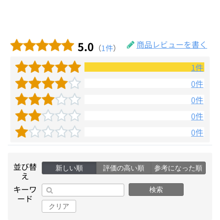
5.0
商品レビューを書く
（
1件
）
1件
0件
0件
0件
0件
並び替
新しい順
評価の高い順
参考になった順
え
キーワ
検索
ード
クリア