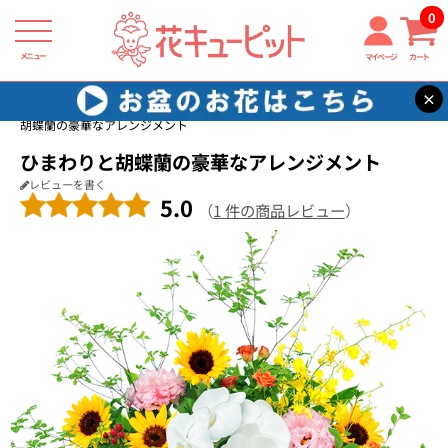
0
メニュー
マイページ
カート
×
花キューピット
新築引っ越し祝い
【新築引っ越し祝い】ひまわりと
胡蝶蘭の豪華なアレンジメント
ひまわりと胡蝶蘭の豪華なアレンジメント
レビューを書く
5.0
（
1 件の商品レビュー
）