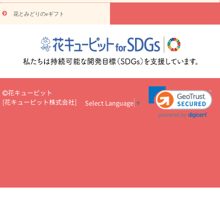
悔やみ・
5000円～
お供え・お悔やみ・
7000円～
お供え・お悔
読み物
やみ・
10000円～
花とみどりのeギフト
注目されている記事
365日の誕生花カレンダー
開店・開業祝
いのマナー
定年退職祝いのマナー
お祝いを贈るときのマナー・
ルール
花キューピットのお祝いコラム一覧
誕生日のお花を「色
彩心理学」で選ぶ方法
結婚祝いの予算相場
出産祝いお役立ち情
報
転職祝いのマナー基礎知識
ペットのお祝いワンポイントアド
バイス
スタンド花（フラスタ）のマナー
お見舞いのマナーとル
ール
新築引っ越し祝いコラム
お祝い花のマナー総まとめ
職
花キューピット
場上司や先輩へ贈るお祝い花の正解は？
開店祝いの花 選び方ガイ
[
花キューピット株式会社
]
Select Language
▼
ド（早見表あり）
お供えを贈るときのマナー・ルール
花キューピットのお供え・
お悔やみ・仏花コラム一覧
花キューピットの仏花のルール・マナ
ーQ&A
ペットの供花の基礎知識とペットロスを癒す向き合い方
一周忌のマナー
四十九日の基礎知識
お盆のルール・マナー
お彼岸のルール・マナー
キリスト教のお葬式の流れ【マナー基礎
知識】
お供え花のマナー総まとめ
仏花の選び方ガイド（早見表
あり)
花キューピット×専門家
CO2排出量削減 / SDGsを考える
プロ直伝10のテクニック
花美人5人の「花のある暮らし」
美
しい“花とお祝い”の世界
花贈りをもっと楽しみたい
男性は花を
もらってうれしい？アンケート
テレワークにおすすめの観葉植