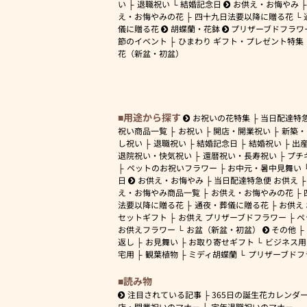
い
退職祝い
結婚記念日
お供え・お悔やみ
え・お悔やみの花
四十九日法要以降に贈る花
儀に贈る花
胡蝶蘭・花鉢
プリザーブドフラワ
節のイベント
ひまわり ギフト・プレゼント特集
花（新盆・初盆）
用途から探す
お祝いの花特集
当日配達特
祝い商品一覧
お祝い
開店・開業祝い
新築・
し祝い
退職祝い
結婚記念日
結婚祝い
出
退院祝い・快気祝い
還暦祝い・長寿祝い
プチ
ペットのお祝いフラワー
お中元・暑中見舞い
日
お供え・お悔やみ
当日配達特急便 お供え
え・お悔やみ商品一覧
お供え・お悔やみの花
法要以降に贈る花
通夜・葬儀に贈る花
お供え
セットギフト
お供え プリザーブドフラワー
ペ
お供えフラワー
お盆（新盆・初盆）
その他
返し
お見舞い
お取り寄せギフト
ビジネス用
宅用
観葉植物
ミディ胡蝶蘭
プリザーブドフ
読み物
注目されている記事
365日の誕生花カレンダ
店・開業祝いのマナー
定年退職祝いのマナー