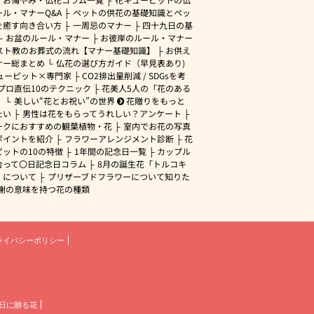
ル・マナーQ&A
ペットの供花の基礎知識とペッ
を癒す向き合い方
一周忌のマナー
四十九日の基
お盆のルール・マナー
お彼岸のルール・マナー
スト教のお葬式の流れ【マナー基礎知識】
お供え
ナー総まとめ
仏花の選び方ガイド（早見表あり)
ューピット×専門家
CO2排出量削減 / SDGsを考
プロ直伝10のテクニック
花美人5人の「花のある
」
美しい“花とお祝い”の世界
花贈りをもっと
たい
男性は花をもらってうれしい？アンケート
ークにおすすめの観葉植物・花
室内でお花の写真
ポイントを紹介
フラワーアレンジメント診断
花
ピットの10の特徴
1年間の記念日一覧
カップル
合って〇日記念日コラム
8月の誕生花「トルコキ
」について
プリザーブドフラワーについて知りた
謝の意味を持つ花の種類
ライバシーポリシー
日に贈る花