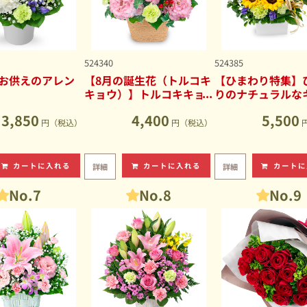
524340
524385
お供えのアレン
【8月の誕生花（トルコキ
【ひまわり特集】
キョウ）】トルコキキョ
りのナチュラルな
ウのナチュラルなアレン
ブアレンジメント
3,850
4,400
5,500
ジメント
円（税込）
円（税込）
カートに入れる
カートに入れる
カートに
詳細
詳細
No.7
No.8
No.9