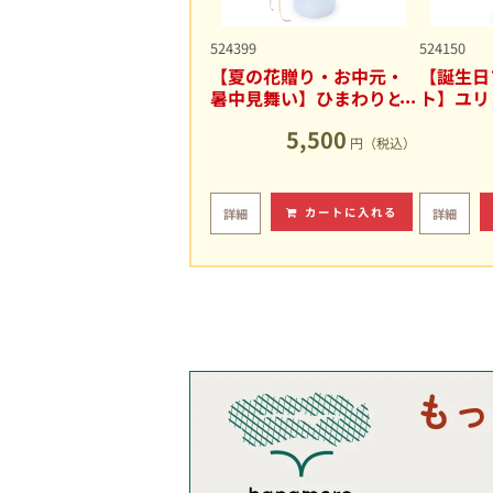
524399
524150
【夏の花贈り・お中元・
【誕生日
暑中見舞い】ひまわりと
ト】ユリ
ユリの爽やかなアレンジ
キュート
5,500
メント
円（税込）
カートに入れる
詳細
詳細