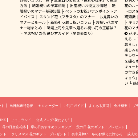
方法
結婚祝いの予算相場
出産祝いお役立ち情報
転
花のルー
職祝いのマナー基礎知識
ペットのお祝いワンポイントア
トロス
ドバイス
スタンド花（フラスタ）のマナー
お見舞いの
礎知識
マナーとルール
新築引っ越し祝いコラム
お祝い花のマ
キリ
ナー総まとめ
職場上司や先輩へ贈るお祝い花の正解は？
花のマ
開店祝いの花 選び方ガイド（早見表あり）
花キ
える
暮らし
楽しみ
テレワ
を撮る
キュー
の付き
キョウ
い
感
ット
当日配達特急便
セミオーダー
ご利用ガイド
よくある質問
会社概要
プ
INE
ごっこランド
公式ブログ“花だより”
母の日産直花鉢
母の日おすすめランキング
父の日 花のギフト・プレゼント
ント
クリスマス 花のギフト・プレゼント
喪中見舞い・冬のお供えに贈る花
成人の