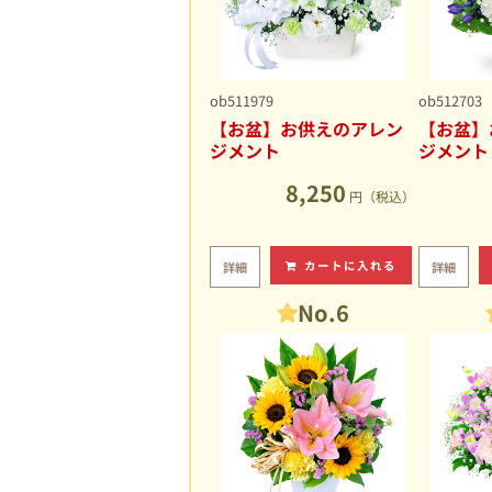
ob511979
ob512703
【お盆】お供えのアレン
【お盆】
ジメント
ジメント
8,250
円（税込）
カートに入れる
詳細
詳細
No.6