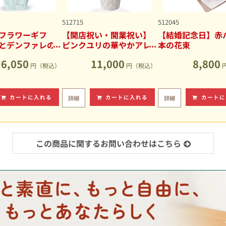
512715
512045
フラワーギフ
【開店祝い・開業祝い】
【結婚記念日】赤バ
とデンファレの
ピンクユリの華やかアレ
本の花束
アレンジメント
ンジメント
6,050
11,000
8,800
円（税込）
円（税込）
カートに入れる
カートに入れる
カートに
詳細
詳細
この商品に関するお問い合わせはこちら