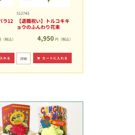
512743
ラ12
【退職祝い】トルコキキ
ョウのふんわり花束
4,950
円（税込）
円（税込）
入れる
カートに入れる
詳細