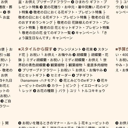
お供
盆・お供え プリザーブドフラワー
ひまわり ギフト・プ
ラ
ユ
通夜・葬
レゼント特集
夏の花贈り・お中元・暑中見舞い 花のギフ
ウ)
9
ー
季
ト特集
敬老の日におくる花ギフト・プレゼント特集
ャンペ
お盆
敬老の日におくる花ギフト・プレゼント特集
敬老の日 花
のおすすめランキング
敬老の日 花鉢植えのギフト・プレ
ゼント特集
敬老の日 花とセットギフト・プレゼント特集
敬老の日の花 全てのギフト一覧
キャンペーン
「き
ょう誕生日なんです」キャンペーン
スタイルから探す
予算
急便
お
アレンジメント
花束
スタン
引っ越
ド花
お祝い
お供え・お悔やみ
胡蝶蘭
胡蝶蘭・花
い・
40
産祝い
鉢
ミディ胡蝶蘭・お祝い
ミディ胡蝶蘭・お供え
世
お祝
ギフト
界初の青色胡蝶蘭
観葉植物
観葉植物
産直多肉植物
やみ・
敬老の
プリザーブドフラワー
お祝い
お供え・お悔やみ
え・お
お供
花とセットギフト
セミオーダー
プチギフト
四十九日
（hanamore -ハナモア-）
花とみどりのeギフト
花キ
 お花と
ューピットのeGfit
カラー
ピンク
イエローオレンジ
ットの
レッド
お花の種類
バラ
ユリ
トルコキキョウ
お祝い
ご自
ラワー
ー
開
お祝いを贈るときのマナー・ルール
花キューピットの
お供
お祝いコラム一覧
誕生日のお花を「色彩心理学」で選ぶ
お供え