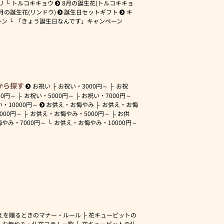
リ
トルコキキョウ
8月の誕生花(トルコキキョ
月の誕生花(リンドウ)
誕生日セットギフト
キ
ーン
「きょう誕生日なんです」キャンペーン
から探す
お祝い
お祝い・
3000円～
お祝
00円～
お祝い・
5000円～
お祝い・
7000円～
い・
10000円～
お供え・お悔やみ
お供え・お悔
3000円～
お供え・お悔やみ・
5000円～
お供
悔やみ・
7000円～
お供え・お悔やみ・
10000円～
えを贈るときのマナー・ルール
花キューピットの
・お悔やみ・仏花コラム一覧
花キューピットの仏