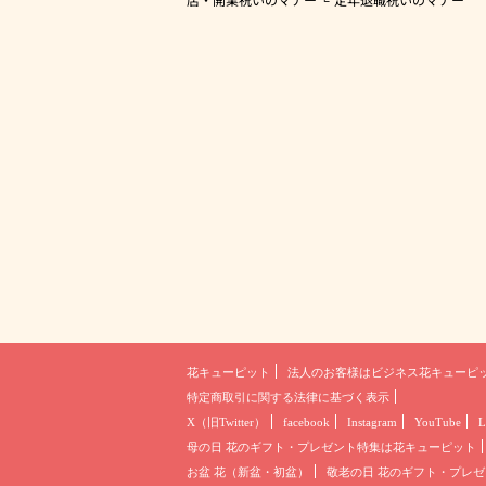
花キューピット
法人のお客様は
ビジネス花キューピ
特定商取引に関する法律に基づく表示
X（旧Twitter）
facebook
Instagram
YouTube
L
母の日 花のギフト・プレゼント
特集は花キューピット
お盆 花（新盆・初盆）
敬老の日 花のギフト・プレゼ