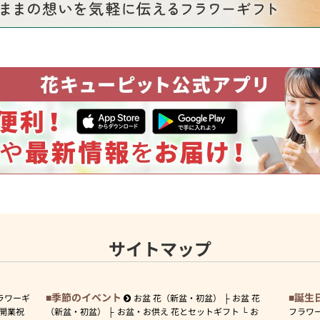
サイトマップ
季節のイベント
誕生
ラワーギ
お盆 花（新盆・初盆）
お盆 花
開業祝
（新盆・初盆）
お盆・お供え 花とセットギフト
お
フラワ