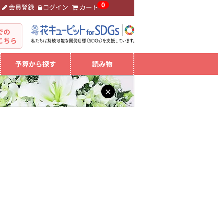
0
会員登録
ログイン
カート
。
での
こちら
予算から探す
読み物
×