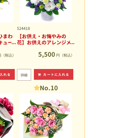
524418
ひまわ
【お供え・お悔やみの
キュー
花】お供えのアレンジメ
ント
5,500
円（税込）
円（税込）
入れる
カートに入れる
詳細
No.10