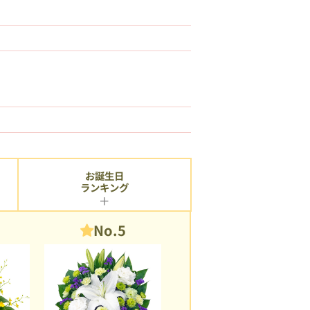
お誕生日
ランキング
No.5