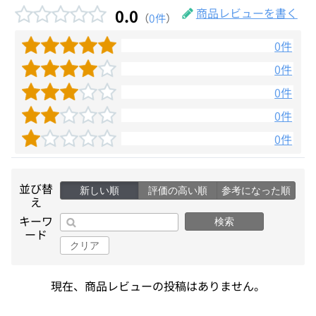
0.0
商品レビューを書く
（
0件
）
0件
0件
0件
0件
0件
並び替
新しい順
評価の高い順
参考になった順
え
キーワ
検索
ード
クリア
現在、商品レビューの投稿はありません。