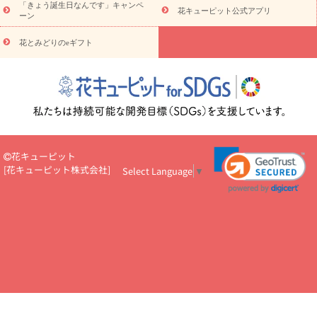
「きょう誕生日なんです」キャンペ
お供え・お悔やみ
お供え・お悔やみ・
3000円～
お供え・お
花キューピット公式アプリ
ーン
悔やみ・
5000円～
お供え・お悔やみ・
7000円～
お供え・お悔
読み物
やみ・
10000円～
花とみどりのeギフト
注目されている記事
365日の誕生花カレンダー
開店・開業祝
いのマナー
定年退職祝いのマナー
お祝いを贈るときのマナー・
ルール
花キューピットのお祝いコラム一覧
誕生日のお花を「色
彩心理学」で選ぶ方法
結婚祝いの予算相場
出産祝いお役立ち情
報
転職祝いのマナー基礎知識
ペットのお祝いワンポイントアド
バイス
スタンド花（フラスタ）のマナー
お見舞いのマナーとル
ール
新築引っ越し祝いコラム
お祝い花のマナー総まとめ
職
花キューピット
場上司や先輩へ贈るお祝い花の正解は？
開店祝いの花 選び方ガイ
[
花キューピット株式会社
]
Select Language
▼
ド（早見表あり）
お供えを贈るときのマナー・ルール
花キューピットのお供え・
お悔やみ・仏花コラム一覧
花キューピットの仏花のルール・マナ
ーQ&A
ペットの供花の基礎知識とペットロスを癒す向き合い方
一周忌のマナー
四十九日の基礎知識
お盆のルール・マナー
お彼岸のルール・マナー
キリスト教のお葬式の流れ【マナー基礎
知識】
お供え花のマナー総まとめ
仏花の選び方ガイド（早見表
あり)
花キューピット×専門家
CO2排出量削減 / SDGsを考える
プロ直伝10のテクニック
花美人5人の「花のある暮らし」
美
しい“花とお祝い”の世界
花贈りをもっと楽しみたい
男性は花を