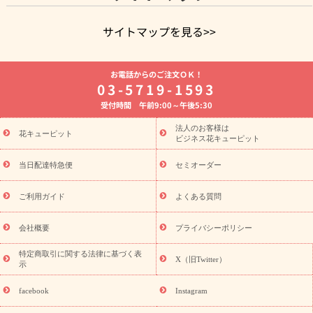
サイトマップを見る>>
よく贈られる花
お祝いの花特集
誕生日フラワーギフト特集
お電話からのご注文ＯＫ！
8月の誕生花(トルコキキョウ)
開店・開業祝い
退職祝い
結
03-5719-1593
婚記念日
お供え・お悔やみ
お供え・お悔やみの花
四十九日
受付時間 午前9:00～午後5:30
法要以降に贈る花
通夜・葬儀に贈る花
胡蝶蘭・花鉢
プリザ
ーブドフラワー
季節のイベント
ひまわり ギフト・プレゼント
法人のお客様は
季節のイベント
花キューピット
特集
お盆 花（新盆・初盆）
お盆 花（新
ビジネス花キューピット
盆・初盆）
お盆 花（新盆・初盆）
お盆・お供え 花とセットギ
フト
お盆・お供え プリザーブドフラワー
ひまわり ギフト・プ
当日配達特急便
セミオーダー
レゼント特集
夏の花贈り・お中元・暑中見舞い 花のギフト特集
敬老の日におくる花ギフト・プレゼント特集
敬老の日におくる
ご利用ガイド
よくある質問
花ギフト・プレゼント特集
敬老の日 花のおすすめランキング
敬
老の日 花鉢植えのギフト・プレゼント特集
敬老の日 花とセットギ
会社概要
プライバシーポリシー
フト・プレゼント特集
敬老の日の花 全てのギフト一覧
キャン
誕生日の花を
特定商取引に関する法律に基づく表
ペーン
「きょう誕生日なんです」キャンペーン
X（旧Twitter）
示
探す
誕生日フラワーギフト
誕生日フラワーギフト特集
誕生
日フラワーギフト商品一覧
バラ
ユリ
トルコキキョウ
8月の
facebook
Instagram
誕生花(トルコキキョウ)
9月の誕生花(リンドウ)
誕生日セット