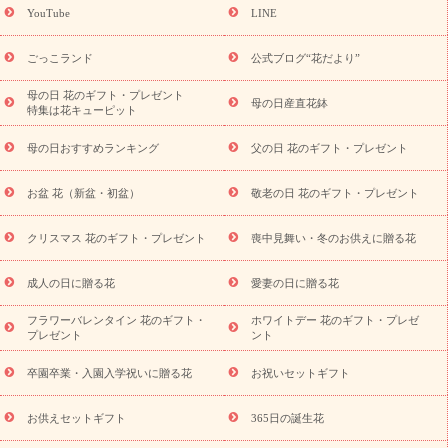
ギフト
キャンペーン
「きょう誕生日なんです」キャンペーン
YouTube
LINE
用途から探す
お祝いの花特集
当日配達特急便
お祝い商品
一覧
お祝い
開店・開業祝い
新築・引っ越し祝い
退職祝い
ごっこランド
公式ブログ“花だより”
結婚記念日
結婚祝い
出産祝い
退院祝い・快気祝い
還暦
祝い・長寿祝い
プチギフト
ペットのお祝いフラワー
お中
母の日 花のギフト・プレゼント
母の日産直花鉢
特集は花キューピット
元・暑中見舞い
敬老の日
お供え・お悔やみ
当日配達特急便
お供え
お供え・お悔やみ商品一覧
お供え・お悔やみの花
四
母の日おすすめランキング
父の日 花のギフト・プレゼント
十九日法要以降に贈る花
通夜・葬儀に贈る花
お供え お花とセッ
トギフト
お供え プリザーブドフラワー
ペットのお供えフラワー
お盆 花（新盆・初盆）
敬老の日 花のギフト・プレゼント
お盆（新盆・初盆）
その他
お祝い返し
お見舞い
お取り
寄せギフト
ビジネス用
ご自宅用
観葉植物
ミディ胡蝶蘭
クリスマス 花のギフト・プレゼント
喪中見舞い・冬のお供えに贈る花
スタイルから探す
プリザーブドフラワー
アレンジメント
花束
スタンド花
お祝い
お供え・お悔やみ
胡蝶蘭
胡蝶
成人の日に贈る花
愛妻の日に贈る花
蘭・花鉢
ミディ胡蝶蘭・お祝い
ミディ胡蝶蘭・お供え
世界初
の青色胡蝶蘭
観葉植物
観葉植物
産直多肉植物
プリザーブ
フラワーバレンタイン 花のギフト・
ホワイトデー 花のギフト・プレゼ
ドフラワー
お祝い
お供え・お悔やみ
花とセットギフト
セ
プレゼント
ント
ミオーダー
プチギフト（hanamore -ハナモア-）
花とみどりの
eギフト
花キューピットのeGfit
カラー
ピンク
イエローオ
卒園卒業・入園入学祝いに贈る花
お祝いセットギフト
予
レンジ
レッド
お花の種類
バラ
ユリ
トルコキキョウ
算から探す
お祝い
お祝い・
3000円～
お祝い・
4000円～
お供えセットギフト
365日の誕生花
お祝い・
5000円～
お祝い・
7000円～
お祝い・
10000円～