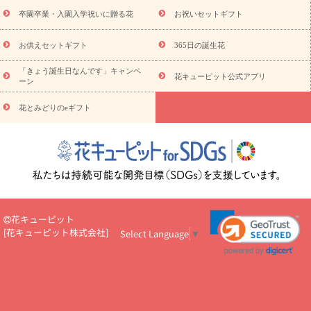
（hanamore -ハナモア-）
花とみどりのeギフト
花キューピッ
卒園卒業・入園入学祝いに贈る花
お祝いセットギフト
トのeGfit
カラー
ピンク
イエローオレンジ
レッド
お花の
予算から探す
種類
バラ
ユリ
トルコキキョウ
お祝い
お供えセットギフト
365日の誕生花
お祝い・
3000円～
お祝い・
4000円～
お祝い・
5000円～
お
「きょう誕生日なんです」キャンペ
祝い・
7000円～
お祝い・
10000円～
お供え・お悔やみ
お供
花キューピット公式アプリ
ーン
え・お悔やみ・
3000円～
お供え・お悔やみ・
5000円～
お供
読み
え・お悔やみ・
7000円～
お供え・お悔やみ・
10000円～
花とみどりのeギフト
物
注目されている記事
365日の誕生花カレンダー
開店・開業祝
いのマナー
定年退職祝いのマナー
お祝いを贈るときのマナー・
ルール
花キューピットのお祝いコラム一覧
誕生日のお花を「色
彩心理学」で選ぶ方法
結婚祝いの予算相場
出産祝いお役立ち情
報
転職祝いのマナー基礎知識
ペットのお祝いワンポイントアド
バイス
スタンド花（フラスタ）のマナー
お見舞いのマナーとル
花キューピット
ール
新築引っ越し祝いコラム
お祝い花のマナー総まとめ
職
[
花キューピット株式会社
]
Select Language
▼
場上司や先輩へ贈るお祝い花の正解は？
開店祝いの花 選び方ガイ
ド（早見表あり）
お供えを贈るときのマナー・ルール
花キューピットのお供え・
お悔やみ・仏花コラム一覧
花キューピットの仏花のルール・マナ
ーQ&A
ペットの供花の基礎知識とペットロスを癒す向き合い方