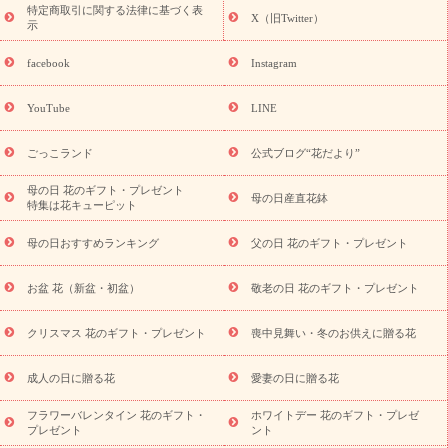
ペーン
映画『ウォーターガーディアンズ』コラボキャンペーン
特定商取引に関する法律に基づく表
X（旧Twitter）
示
誕生日の花を探す
「きょう誕生日なんです」キャンペーン
誕生日フラワーギフト
誕生日フラワーギフト特集
誕生日フラワ
facebook
Instagram
ーギフト商品一覧
バラ
ユリ
トルコキキョウ
8月の誕生花
(トルコキキョウ)
9月の誕生花(リンドウ)
誕生日セットギフト
YouTube
LINE
用途か
キャンペーン
「きょう誕生日なんです」キャンペーン
ら探す
お祝いの花特集
当日配達特急便
お祝い商品一覧
お
ごっこランド
公式ブログ“花だより”
祝い
開店・開業祝い
新築・引っ越し祝い
退職祝い
結婚記
念日
結婚祝い
出産祝い
退院祝い・快気祝い
還暦祝い・長
母の日 花のギフト・プレゼント
母の日産直花鉢
特集は花キューピット
寿祝い
プチギフト
ペットのお祝いフラワー
お中元・暑中見
舞い
敬老の日
お供え・お悔やみ
お供え・お悔やみ商品一覧
母の日おすすめランキング
父の日 花のギフト・プレゼント
お供え・お悔やみの花
四十九日法要以降に贈る花
通夜・葬儀
に贈る花
お供え お花とセットギフト
お供え プリザーブドフラ
お盆 花（新盆・初盆）
敬老の日 花のギフト・プレゼント
ワー
ペットのお供えフラワー
お盆（新盆・初盆）
その他
お祝い返し
お見舞い
お取り寄せギフト
ビジネス用
ご自宅
スタイル
クリスマス 花のギフト・プレゼント
喪中見舞い・冬のお供えに贈る花
用
観葉植物
ミディ胡蝶蘭
プリザーブドフラワー
から探す
アレンジメント
花束
スタンド花
お祝い
お供
成人の日に贈る花
愛妻の日に贈る花
え・お悔やみ
胡蝶蘭
胡蝶蘭・花鉢
ミディ胡蝶蘭・お祝い
ミディ胡蝶蘭・お供え
世界初の青色胡蝶蘭
観葉植物
観葉植
フラワーバレンタイン 花のギフト・
ホワイトデー 花のギフト・プレゼ
物
産直多肉植物
プリザーブドフラワー
お祝い
お供え・お
プレゼント
ント
悔やみ
花とセットギフト
セミオーダー
プチギフト