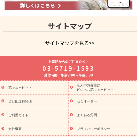
サイトマップ
サイトマップを見る>>
よく贈られる花
お祝いの花特集
誕生日フラワーギフト特集
お電話からのご注文ＯＫ！
8月の誕生花(トルコキキョウ)
開店・開業祝い
退職祝い
結
03-5719-1593
婚記念日
お供え・お悔やみ
お供え・お悔やみの花
四十九日
受付時間 午前9:00～午後5:30
法要以降に贈る花
通夜・葬儀に贈る花
胡蝶蘭・花鉢
プリザ
ーブドフラワー
季節のイベント
ひまわり ギフト・プレゼント
法人のお客様は
季節のイベント
花キューピット
特集
お盆 花（新盆・初盆）
お盆 花（新
ビジネス花キューピット
盆・初盆）
お盆 花（新盆・初盆）
お盆・お供え 花とセットギ
フト
お盆・お供え プリザーブドフラワー
ひまわり ギフト・プ
当日配達特急便
セミオーダー
レゼント特集
夏の花贈り・お中元・暑中見舞い 花のギフト特集
敬老の日におくる花ギフト・プレゼント特集
敬老の日におくる
ご利用ガイド
よくある質問
花ギフト・プレゼント特集
敬老の日 花のおすすめランキング
敬
老の日 花鉢植えのギフト・プレゼント特集
敬老の日 花とセットギ
会社概要
プライバシーポリシー
フト・プレゼント特集
敬老の日の花 全てのギフト一覧
キャン