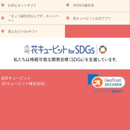
算から探す
お祝い
お祝い・
3000円～
お祝い・
4000円～
お供えセットギフト
365日の誕生花
お祝い・
5000円～
お祝い・
7000円～
お祝い・
10000円～
「きょう誕生日なんです」キャンペ
お供え・お悔やみ
お供え・お悔やみ・
3000円～
お供え・お
花キューピット公式アプリ
ーン
悔やみ・
5000円～
お供え・お悔やみ・
7000円～
お供え・お悔
読み物
やみ・
10000円～
花とみどりのeギフト
注目されている記事
365日の誕生花カレンダー
開店・開業祝
いのマナー
定年退職祝いのマナー
お祝いを贈るときのマナー・
ルール
花キューピットのお祝いコラム一覧
誕生日のお花を「色
彩心理学」で選ぶ方法
結婚祝いの予算相場
出産祝いお役立ち情
報
転職祝いのマナー基礎知識
ペットのお祝いワンポイントアド
バイス
スタンド花（フラスタ）のマナー
お見舞いのマナーとル
ール
新築引っ越し祝いコラム
お祝い花のマナー総まとめ
職
花キューピット
場上司や先輩へ贈るお祝い花の正解は？
開店祝いの花 選び方ガイ
[
花キューピット株式会社
]
ド（早見表あり）
お供えを贈るときのマナー・ルール
花キューピットのお供え・
お悔やみ・仏花コラム一覧
花キューピットの仏花のルール・マナ
ーQ&A
ペットの供花の基礎知識とペットロスを癒す向き合い方
一周忌のマナー
四十九日の基礎知識
お盆のルール・マナー
お彼岸のルール・マナー
キリスト教のお葬式の流れ【マナー基礎
知識】
お供え花のマナー総まとめ
仏花の選び方ガイド（早見表
あり)
花キューピット×専門家
CO2排出量削減 / SDGsを考える