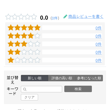
0.0
商品レビューを書く
（
0件
）
0件
0件
0件
0件
0件
並び替
新しい順
評価の高い順
参考になった順
え
キーワ
検索
ード
クリア