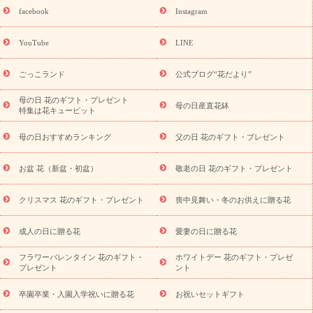
日フラワーギフト商品一覧
バラ
ユリ
トルコキキョウ
8月の
facebook
Instagram
誕生花(トルコキキョウ)
9月の誕生花(リンドウ)
誕生日セット
ギフト
キャンペーン
「きょう誕生日なんです」キャンペーン
YouTube
LINE
用途から探す
お祝いの花特集
当日配達特急便
お祝い商品
一覧
お祝い
開店・開業祝い
新築・引っ越し祝い
退職祝い
ごっこランド
公式ブログ“花だより”
結婚記念日
結婚祝い
出産祝い
退院祝い・快気祝い
還暦
祝い・長寿祝い
プチギフト
ペットのお祝いフラワー
お中
母の日 花のギフト・プレゼント
母の日産直花鉢
特集は花キューピット
元・暑中見舞い
敬老の日
お供え・お悔やみ
当日配達特急便
お供え
お供え・お悔やみ商品一覧
お供え・お悔やみの花
四
母の日おすすめランキング
父の日 花のギフト・プレゼント
十九日法要以降に贈る花
通夜・葬儀に贈る花
お供え お花とセッ
トギフト
お供え プリザーブドフラワー
ペットのお供えフラワー
お盆 花（新盆・初盆）
敬老の日 花のギフト・プレゼント
お盆（新盆・初盆）
その他
お祝い返し
お見舞い
お取り
寄せギフト
ビジネス用
ご自宅用
観葉植物
ミディ胡蝶蘭
クリスマス 花のギフト・プレゼント
喪中見舞い・冬のお供えに贈る花
スタイルから探す
プリザーブドフラワー
アレンジメント
花束
スタンド花
お祝い
お供え・お悔やみ
胡蝶蘭
胡蝶
成人の日に贈る花
愛妻の日に贈る花
蘭・花鉢
ミディ胡蝶蘭・お祝い
ミディ胡蝶蘭・お供え
世界初
の青色胡蝶蘭
観葉植物
観葉植物
産直多肉植物
プリザーブ
フラワーバレンタイン 花のギフト・
ホワイトデー 花のギフト・プレゼ
ドフラワー
お祝い
お供え・お悔やみ
花とセットギフト
セ
プレゼント
ント
ミオーダー
プチギフト（hanamore -ハナモア-）
花とみどりの
eギフト
花キューピットのeGfit
カラー
ピンク
イエローオ
卒園卒業・入園入学祝いに贈る花
お祝いセットギフト
予
レンジ
レッド
お花の種類
バラ
ユリ
トルコキキョウ