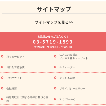
サイトマップ
サイトマップを見る>>
よく贈られる花
お祝いの花特集
誕生日フラワーギフト特集
お電話からのご注文ＯＫ！
8月の誕生花(トルコキキョウ)
開店・開業祝い
退職祝い
結
03-5719-1593
婚記念日
お供え・お悔やみ
お供え・お悔やみの花
四十九日
受付時間 午前9:00～午後5:30
法要以降に贈る花
通夜・葬儀に贈る花
胡蝶蘭・花鉢
プリザ
ーブドフラワー
季節のイベント
ひまわり ギフト・プレゼント
法人のお客様は
季節のイベント
花キューピット
特集
お盆 花（新盆・初盆）
お盆 花（新
ビジネス花キューピット
盆・初盆）
お盆 花（新盆・初盆）
お盆・お供え 花とセットギ
フト
お盆・お供え プリザーブドフラワー
ひまわり ギフト・プ
当日配達特急便
セミオーダー
レゼント特集
夏の花贈り・お中元・暑中見舞い 花のギフト特集
敬老の日におくる花ギフト・プレゼント特集
敬老の日におくる
ご利用ガイド
よくある質問
花ギフト・プレゼント特集
敬老の日 花のおすすめランキング
敬
老の日 花鉢植えのギフト・プレゼント特集
敬老の日 花とセットギ
会社概要
プライバシーポリシー
フト・プレゼント特集
敬老の日の花 全てのギフト一覧
キャン
誕生日の花を
特定商取引に関する法律に基づく表
ペーン
「きょう誕生日なんです」キャンペーン
X（旧Twitter）
示
探す
誕生日フラワーギフト
誕生日フラワーギフト特集
誕生