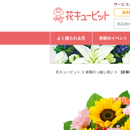
サービス
当日
よく贈られる花
季節のイベント
花キューピット
新築引っ越し祝い
【新築