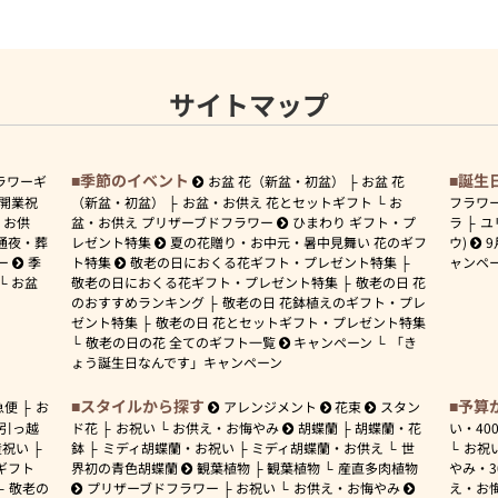
サイトマップ
季節のイベント
誕生
ラワーギ
お盆 花（新盆・初盆）
お盆 花
開業祝
（新盆・初盆）
お盆・お供え 花とセットギフト
お
フラワ
お供
盆・お供え プリザーブドフラワー
ひまわり ギフト・プ
ラ
ユ
通夜・葬
レゼント特集
夏の花贈り・お中元・暑中見舞い 花のギフ
ウ)
9
ー
季
ト特集
敬老の日におくる花ギフト・プレゼント特集
ャンペ
お盆
敬老の日におくる花ギフト・プレゼント特集
敬老の日 花
のおすすめランキング
敬老の日 花鉢植えのギフト・プレ
ゼント特集
敬老の日 花とセットギフト・プレゼント特集
敬老の日の花 全てのギフト一覧
キャンペーン
「き
ょう誕生日なんです」キャンペーン
スタイルから探す
予算
急便
お
アレンジメント
花束
スタン
引っ越
ド花
お祝い
お供え・お悔やみ
胡蝶蘭
胡蝶蘭・花
い・
40
産祝い
鉢
ミディ胡蝶蘭・お祝い
ミディ胡蝶蘭・お供え
世
お祝
ギフト
界初の青色胡蝶蘭
観葉植物
観葉植物
産直多肉植物
やみ・
敬老の
プリザーブドフラワー
お祝い
お供え・お悔やみ
え・お