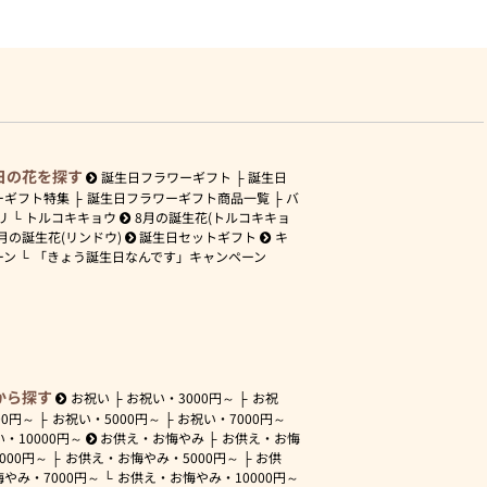
日の花を探す
誕生日フラワーギフト
誕生日
ーギフト特集
誕生日フラワーギフト商品一覧
バ
リ
トルコキキョウ
8月の誕生花(トルコキキョ
月の誕生花(リンドウ)
誕生日セットギフト
キ
ーン
「きょう誕生日なんです」キャンペーン
から探す
お祝い
お祝い・
3000円～
お祝
00円～
お祝い・
5000円～
お祝い・
7000円～
い・
10000円～
お供え・お悔やみ
お供え・お悔
3000円～
お供え・お悔やみ・
5000円～
お供
悔やみ・
7000円～
お供え・お悔やみ・
10000円～