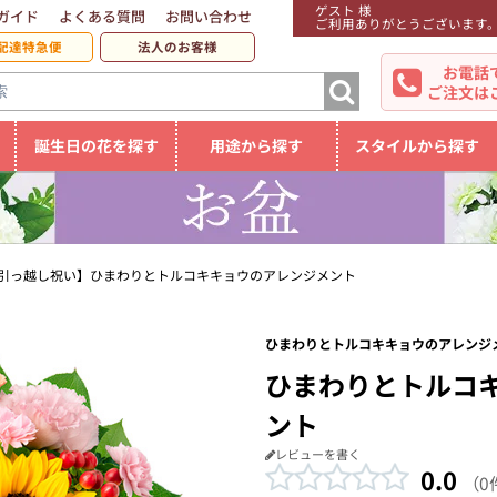
ゲスト 様
ガイド
よくある質問
お問い合わせ
ご利用ありがとうございます
配達特急便
法人のお客様
お電話
ご注文は
誕生日の花を探す
用途から探す
スタイルから探す
引っ越し祝い】ひまわりとトルコキキョウのアレンジメント
ひまわりとトルコキキョウのアレンジメ
ひまわりとトルコ
ント
レビューを書く
0.0
（0