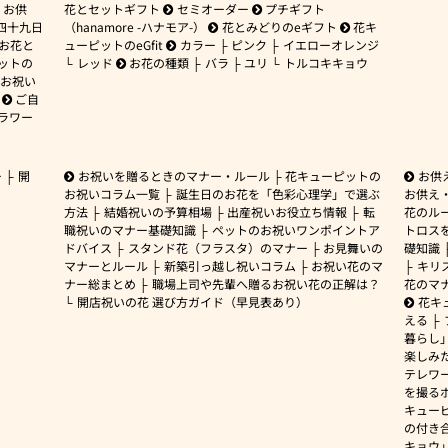
お供
花とセットギフト
セミオーダー
プチギフト
四十九日
（hanamore -ハナモア-）
花とみどりのeギフト
花キ
 お花と
ューピットのeGfit
カラー
ピンク
イエローオレンジ
ットの
レッド
お花の種類
バラ
ユリ
トルコキキョウ
お祝い
ご自
ラワー
ー
開
お祝いを贈るときのマナー・ルール
花キューピットの
お供
お祝いコラム一覧
誕生日のお花を「色彩心理学」で選ぶ
お供え
方法
結婚祝いの予算相場
出産祝いお役立ち情報
転
花のルー
職祝いのマナー基礎知識
ペットのお祝いワンポイントア
トロス
ドバイス
スタンド花（フラスタ）のマナー
お見舞いの
礎知識
マナーとルール
新築引っ越し祝いコラム
お祝い花のマ
キリ
ナー総まとめ
職場上司や先輩へ贈るお祝い花の正解は？
花のマ
開店祝いの花 選び方ガイド（早見表あり）
花キ
える
暮らし
楽しみ
テレワ
を撮る
キュー
の付き
キョウ