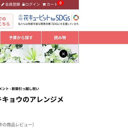
0
会員登録
ログイン
カート
。
での
こちら
予算から探す
読み物
×
ント - 新築引っ越し祝い
キキョウのアレンジメ
件の商品レビュー）