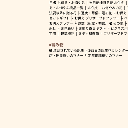
日
お供え・お悔やみ
当日配達特急便 お供え
え・お悔やみ商品一覧
お供え・お悔やみの花
法要以降に贈る花
通夜・葬儀に贈る花
お供え
セットギフト
お供え プリザーブドフラワー
ペ
お供えフラワー
お盆（新盆・初盆）
その他
返し
お見舞い
お取り寄せギフト
ビジネス用
宅用
観葉植物
ミディ胡蝶蘭
プリザーブドフ
読み物
注目されている記事
365日の誕生花カレンダ
店・開業祝いのマナー
定年退職祝いのマナー