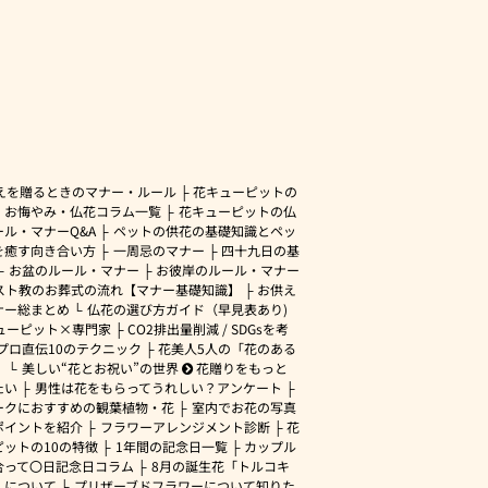
えを贈るときのマナー・ルール
花キューピットの
・お悔やみ・仏花コラム一覧
花キューピットの仏
ル・マナーQ&A
ペットの供花の基礎知識とペッ
を癒す向き合い方
一周忌のマナー
四十九日の基
お盆のルール・マナー
お彼岸のルール・マナー
スト教のお葬式の流れ【マナー基礎知識】
お供え
ナー総まとめ
仏花の選び方ガイド（早見表あり)
ューピット×専門家
CO2排出量削減 / SDGsを考
プロ直伝10のテクニック
花美人5人の「花のある
」
美しい“花とお祝い”の世界
花贈りをもっと
たい
男性は花をもらってうれしい？アンケート
ークにおすすめの観葉植物・花
室内でお花の写真
ポイントを紹介
フラワーアレンジメント診断
花
ピットの10の特徴
1年間の記念日一覧
カップル
合って〇日記念日コラム
8月の誕生花「トルコキ
」について
プリザーブドフラワーについて知りた