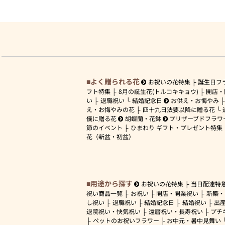
よく贈られる花
お祝いの花特集
誕生日フ
フト特集
8月の誕生花(トルコキキョウ)
開店・
い
退職祝い
結婚記念日
お供え・お悔やみ
え・お悔やみの花
四十九日法要以降に贈る花
儀に贈る花
胡蝶蘭・花鉢
プリザーブドフラワ
節のイベント
ひまわり ギフト・プレゼント特集
花（新盆・初盆）
用途から探す
お祝いの花特集
当日配達特
祝い商品一覧
お祝い
開店・開業祝い
新築・
し祝い
退職祝い
結婚記念日
結婚祝い
出
退院祝い・快気祝い
還暦祝い・長寿祝い
プチ
ペットのお祝いフラワー
お中元・暑中見舞い