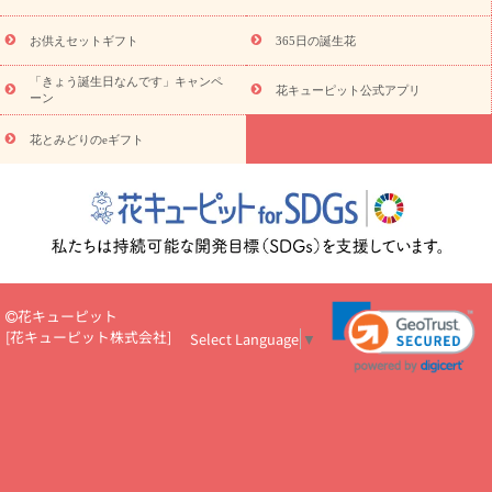
予
レンジ
レッド
お花の種類
バラ
ユリ
トルコキキョウ
算から探す
お祝い
お祝い・
3000円～
お祝い・
4000円～
お供えセットギフト
365日の誕生花
お祝い・
5000円～
お祝い・
7000円～
お祝い・
10000円～
「きょう誕生日なんです」キャンペ
お供え・お悔やみ
お供え・お悔やみ・
3000円～
お供え・お
花キューピット公式アプリ
ーン
悔やみ・
5000円～
お供え・お悔やみ・
7000円～
お供え・お悔
読み物
やみ・
10000円～
花とみどりのeギフト
注目されている記事
365日の誕生花カレンダー
開店・開業祝
いのマナー
定年退職祝いのマナー
お祝いを贈るときのマナー・
ルール
花キューピットのお祝いコラム一覧
誕生日のお花を「色
彩心理学」で選ぶ方法
結婚祝いの予算相場
出産祝いお役立ち情
報
転職祝いのマナー基礎知識
ペットのお祝いワンポイントアド
バイス
スタンド花（フラスタ）のマナー
お見舞いのマナーとル
ール
新築引っ越し祝いコラム
お祝い花のマナー総まとめ
職
花キューピット
場上司や先輩へ贈るお祝い花の正解は？
開店祝いの花 選び方ガイ
[
花キューピット株式会社
]
Select Language
▼
ド（早見表あり）
お供えを贈るときのマナー・ルール
花キューピットのお供え・
お悔やみ・仏花コラム一覧
花キューピットの仏花のルール・マナ
ーQ&A
ペットの供花の基礎知識とペットロスを癒す向き合い方
一周忌のマナー
四十九日の基礎知識
お盆のルール・マナー
お彼岸のルール・マナー
キリスト教のお葬式の流れ【マナー基礎
知識】
お供え花のマナー総まとめ
仏花の選び方ガイド（早見表