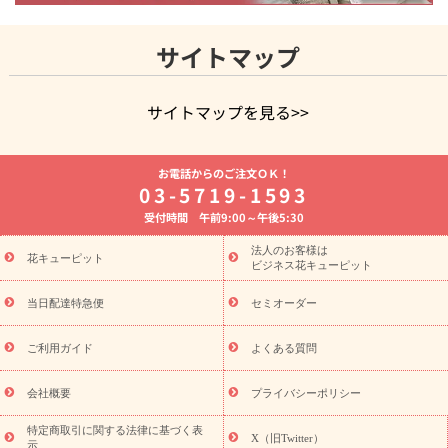
サイトマップ
サイトマップを見る>>
よく贈られる花
お祝いの花特集
誕生日フラワーギフト特集
お電話からのご注文ＯＫ！
8月の誕生花(トルコキキョウ)
開店・開業祝い
退職祝い
結
03-5719-1593
婚記念日
お供え・お悔やみ
お供え・お悔やみの花
四十九日
受付時間 午前9:00～午後5:30
法要以降に贈る花
通夜・葬儀に贈る花
胡蝶蘭・花鉢
プリザ
ーブドフラワー
季節のイベント
ひまわり ギフト・プレゼント
法人のお客様は
季節のイベント
花キューピット
特集
お盆 花（新盆・初盆）
お盆 花（新
ビジネス花キューピット
盆・初盆）
お盆 花（新盆・初盆）
お盆・お供え 花とセットギ
フト
お盆・お供え プリザーブドフラワー
ひまわり ギフト・プ
当日配達特急便
セミオーダー
レゼント特集
夏の花贈り・お中元・暑中見舞い 花のギフト特集
敬老の日におくる花ギフト・プレゼント特集
敬老の日におくる
ご利用ガイド
よくある質問
花ギフト・プレゼント特集
敬老の日 花のおすすめランキング
敬
老の日 花鉢植えのギフト・プレゼント特集
敬老の日 花とセットギ
会社概要
プライバシーポリシー
フト・プレゼント特集
敬老の日の花 全てのギフト一覧
キャン
誕生日の花を
特定商取引に関する法律に基づく表
ペーン
「きょう誕生日なんです」キャンペーン
X（旧Twitter）
示