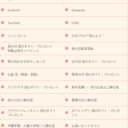
探す
誕生日フラワーギフト
誕生日フラワーギフト特集
誕生
日フラワーギフト商品一覧
バラ
ユリ
トルコキキョウ
8月の
facebook
Instagram
誕生花(トルコキキョウ)
9月の誕生花(リンドウ)
誕生日セット
ギフト
キャンペーン
「きょう誕生日なんです」キャンペーン
YouTube
LINE
用途から探す
お祝いの花特集
当日配達特急便
お祝い商品
一覧
お祝い
開店・開業祝い
新築・引っ越し祝い
退職祝い
ごっこランド
公式ブログ“花だより”
結婚記念日
結婚祝い
出産祝い
退院祝い・快気祝い
還暦
祝い・長寿祝い
プチギフト
ペットのお祝いフラワー
お中
母の日 花のギフト・プレゼント
母の日産直花鉢
特集は花キューピット
元・暑中見舞い
敬老の日
お供え・お悔やみ
当日配達特急便
お供え
お供え・お悔やみ商品一覧
お供え・お悔やみの花
四
母の日おすすめランキング
父の日 花のギフト・プレゼント
十九日法要以降に贈る花
通夜・葬儀に贈る花
お供え お花とセッ
トギフト
お供え プリザーブドフラワー
ペットのお供えフラワー
お盆 花（新盆・初盆）
敬老の日 花のギフト・プレゼント
お盆（新盆・初盆）
その他
お祝い返し
お見舞い
お取り
寄せギフト
ビジネス用
ご自宅用
観葉植物
ミディ胡蝶蘭
クリスマス 花のギフト・プレゼント
喪中見舞い・冬のお供えに贈る花
スタイルから探す
プリザーブドフラワー
アレンジメント
花束
スタンド花
お祝い
お供え・お悔やみ
胡蝶蘭
胡蝶
成人の日に贈る花
愛妻の日に贈る花
蘭・花鉢
ミディ胡蝶蘭・お祝い
ミディ胡蝶蘭・お供え
世界初
の青色胡蝶蘭
観葉植物
観葉植物
産直多肉植物
プリザーブ
フラワーバレンタイン 花のギフト・
ホワイトデー 花のギフト・プレゼ
ドフラワー
お祝い
お供え・お悔やみ
花とセットギフト
セ
プレゼント
ント
ミオーダー
プチギフト（hanamore -ハナモア-）
花とみどりの
eギフト
花キューピットのeGfit
カラー
ピンク
イエローオ
卒園卒業・入園入学祝いに贈る花
お祝いセットギフト