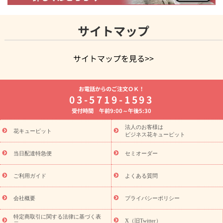
サイトマップ
サイトマップを見る>>
よく贈られる花
お祝いの花特集
誕生日フラワーギフト特集
お電話からのご注文ＯＫ！
8月の誕生花(トルコキキョウ)
開店・開業祝い
退職祝い
結
03-5719-1593
婚記念日
お供え・お悔やみ
お供え・お悔やみの花
四十九日
受付時間 午前9:00～午後5:30
法要以降に贈る花
通夜・葬儀に贈る花
胡蝶蘭・花鉢
プリザ
ーブドフラワー
季節のイベント
ひまわり ギフト・プレゼント
法人のお客様は
季節のイベント
花キューピット
特集
お盆 花（新盆・初盆）
お盆 花（新
ビジネス花キューピット
盆・初盆）
お盆 花（新盆・初盆）
お盆・お供え 花とセットギ
フト
お盆・お供え プリザーブドフラワー
ひまわり ギフト・プ
当日配達特急便
セミオーダー
レゼント特集
夏の花贈り・お中元・暑中見舞い 花のギフト特集
敬老の日におくる花ギフト・プレゼント特集
敬老の日におくる
ご利用ガイド
よくある質問
花ギフト・プレゼント特集
敬老の日 花のおすすめランキング
敬
老の日 花鉢植えのギフト・プレゼント特集
敬老の日 花とセットギ
会社概要
プライバシーポリシー
フト・プレゼント特集
敬老の日の花 全てのギフト一覧
キャン
ペーン
映画『ウォーターガーディアンズ』コラボキャンペーン
特定商取引に関する法律に基づく表
X（旧Twitter）