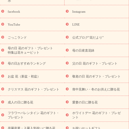
示
誕生日の花を探す
「きょう誕生日なんです」キャンペーン
誕生日フラワーギフト
誕生日フラワーギフト特集
誕生日フラワ
facebook
Instagram
ーギフト商品一覧
バラ
ユリ
トルコキキョウ
8月の誕生花
(トルコキキョウ)
9月の誕生花(リンドウ)
誕生日セットギフト
YouTube
LINE
用途か
キャンペーン
「きょう誕生日なんです」キャンペーン
ら探す
お祝いの花特集
当日配達特急便
お祝い商品一覧
お
ごっこランド
公式ブログ“花だより”
祝い
開店・開業祝い
新築・引っ越し祝い
退職祝い
結婚記
念日
結婚祝い
出産祝い
退院祝い・快気祝い
還暦祝い・長
母の日 花のギフト・プレゼント
母の日産直花鉢
特集は花キューピット
寿祝い
プチギフト
ペットのお祝いフラワー
お中元・暑中見
舞い
敬老の日
お供え・お悔やみ
当日配達特急便 お供え
お
母の日おすすめランキング
父の日 花のギフト・プレゼント
供え・お悔やみ商品一覧
お供え・お悔やみの花
四十九日法要以
降に贈る花
通夜・葬儀に贈る花
お供え お花とセットギフト
お盆 花（新盆・初盆）
敬老の日 花のギフト・プレゼント
お供え プリザーブドフラワー
ペットのお供えフラワー
お盆（新
盆・初盆）
その他
お祝い返し
お見舞い
お取り寄せギフト
ビジネス用
ご自宅用
観葉植物
ミディ胡蝶蘭
プリザーブ
クリスマス 花のギフト・プレゼント
喪中見舞い・冬のお供えに贈る花
スタイルから探す
ドフラワー
アレンジメント
花束
スタ
ンド花
お祝い
お供え・お悔やみ
胡蝶蘭
胡蝶蘭・花鉢
ミ
成人の日に贈る花
愛妻の日に贈る花
ディ胡蝶蘭・お祝い
ミディ胡蝶蘭・お供え
世界初の青色胡蝶蘭
フラワーバレンタイン 花のギフト・
ホワイトデー 花のギフト・プレゼ
観葉植物
観葉植物
産直多肉植物
プリザーブドフラワー
プレゼント
ント
お祝い
お供え・お悔やみ
花とセットギフト
セミオーダー
プチギフト（hanamore -ハナモア-）
花とみどりのeギフト
花
卒園卒業・入園入学祝いに贈る花
お祝いセットギフト