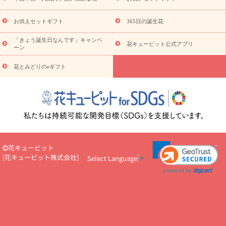
キューピットのeGfit
カラー
ピンク
イエローオレンジ
レッ
予算から探す
ド
お花の種類
バラ
ユリ
トルコキキョウ
お供えセットギフト
365日の誕生花
お祝い
お祝い・
3000円～
お祝い・
4000円～
お祝い・
5000円～
お祝い・
7000円～
お祝い・
10000円～
お供え・お
「きょう誕生日なんです」キャンペ
花キューピット公式アプリ
ーン
悔やみ
お供え・お悔やみ・
3000円～
お供え・お悔やみ・
5000
円～
お供え・お悔やみ・
7000円～
お供え・お悔やみ・
10000
花とみどりのeギフト
読み物
円～
注目されている記事
365日の誕生花カレンダー
開店・開業祝
いのマナー
定年退職祝いのマナー
お祝いを贈るときのマナー・
ルール
花キューピットのお祝いコラム一覧
誕生日のお花を「色
彩心理学」で選ぶ方法
結婚祝いの予算相場
出産祝いお役立ち情
報
転職祝いのマナー基礎知識
ペットのお祝いワンポイントアド
バイス
スタンド花（フラスタ）のマナー
お見舞いのマナーとル
花キューピット
ール
新築引っ越し祝いコラム
お祝い花のマナー総まとめ
職
[
花キューピット株式会社
]
Select Language
▼
場上司や先輩へ贈るお祝い花の正解は？
開店祝いの花 選び方ガイ
ド（早見表あり）
お供えを贈るときのマナー・ルール
花キューピットのお供え・
お悔やみ・仏花コラム一覧
花キューピットの仏花のルール・マナ
ーQ&A
ペットの供花の基礎知識とペットロスを癒す向き合い方
一周忌のマナー
四十九日の基礎知識
お盆のルール・マナー
お彼岸のルール・マナー
キリスト教のお葬式の流れ【マナー基礎