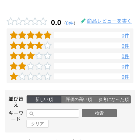
0.0
商品レビューを書く
（
0件
）
0件
0件
0件
0件
0件
並び替
新しい順
評価の高い順
参考になった順
え
キーワ
検索
ード
クリア