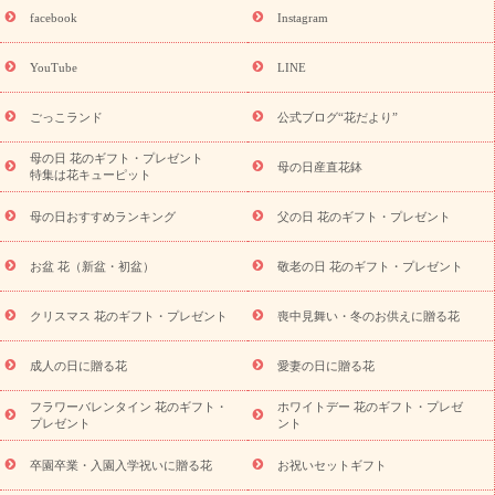
誕生日フラワーギフト
誕生日フラワーギフト特集
誕生日フラワ
facebook
Instagram
ーギフト商品一覧
バラ
ユリ
トルコキキョウ
8月の誕生花
(トルコキキョウ)
9月の誕生花(リンドウ)
誕生日セットギフト
YouTube
LINE
用途か
キャンペーン
「きょう誕生日なんです」キャンペーン
ら探す
お祝いの花特集
当日配達特急便
お祝い商品一覧
お
ごっこランド
公式ブログ“花だより”
祝い
開店・開業祝い
新築・引っ越し祝い
退職祝い
結婚記
念日
結婚祝い
出産祝い
退院祝い・快気祝い
還暦祝い・長
母の日 花のギフト・プレゼント
母の日産直花鉢
特集は花キューピット
寿祝い
プチギフト
ペットのお祝いフラワー
お中元・暑中見
舞い
敬老の日
お供え・お悔やみ
当日配達特急便 お供え
お
母の日おすすめランキング
父の日 花のギフト・プレゼント
供え・お悔やみ商品一覧
お供え・お悔やみの花
四十九日法要以
降に贈る花
通夜・葬儀に贈る花
お供え お花とセットギフト
お盆 花（新盆・初盆）
敬老の日 花のギフト・プレゼント
お供え プリザーブドフラワー
ペットのお供えフラワー
お盆（新
盆・初盆）
その他
お祝い返し
お見舞い
お取り寄せギフト
ビジネス用
ご自宅用
観葉植物
ミディ胡蝶蘭
プリザーブ
クリスマス 花のギフト・プレゼント
喪中見舞い・冬のお供えに贈る花
スタイルから探す
ドフラワー
アレンジメント
花束
スタ
ンド花
お祝い
お供え・お悔やみ
胡蝶蘭
胡蝶蘭・花鉢
ミ
成人の日に贈る花
愛妻の日に贈る花
ディ胡蝶蘭・お祝い
ミディ胡蝶蘭・お供え
世界初の青色胡蝶蘭
フラワーバレンタイン 花のギフト・
ホワイトデー 花のギフト・プレゼ
観葉植物
観葉植物
産直多肉植物
プリザーブドフラワー
プレゼント
ント
お祝い
お供え・お悔やみ
花とセットギフト
セミオーダー
プチギフト（hanamore -ハナモア-）
花とみどりのeギフト
花
卒園卒業・入園入学祝いに贈る花
お祝いセットギフト
キューピットのeGfit
カラー
ピンク
イエローオレンジ
レッ