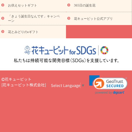
予算から探す
ド
お花の種類
バラ
ユリ
トルコキキョウ
お供えセットギフト
365日の誕生花
お祝い
お祝い・
3000円～
お祝い・
4000円～
お祝い・
5000円～
お祝い・
7000円～
お祝い・
10000円～
お供え・お
「きょう誕生日なんです」キャンペ
花キューピット公式アプリ
ーン
悔やみ
お供え・お悔やみ・
3000円～
お供え・お悔やみ・
5000
円～
お供え・お悔やみ・
7000円～
お供え・お悔やみ・
10000
花とみどりのeギフト
読み物
円～
注目されている記事
365日の誕生花カレンダー
開店・開業祝
いのマナー
定年退職祝いのマナー
お祝いを贈るときのマナー・
ルール
花キューピットのお祝いコラム一覧
誕生日のお花を「色
彩心理学」で選ぶ方法
結婚祝いの予算相場
出産祝いお役立ち情
報
転職祝いのマナー基礎知識
ペットのお祝いワンポイントアド
バイス
スタンド花（フラスタ）のマナー
お見舞いのマナーとル
花キューピット
ール
新築引っ越し祝いコラム
お祝い花のマナー総まとめ
職
[
花キューピット株式会社
]
Select Language
▼
場上司や先輩へ贈るお祝い花の正解は？
開店祝いの花 選び方ガイ
ド（早見表あり）
お供えを贈るときのマナー・ルール
花キューピットのお供え・
お悔やみ・仏花コラム一覧
花キューピットの仏花のルール・マナ
ーQ&A
ペットの供花の基礎知識とペットロスを癒す向き合い方
一周忌のマナー
四十九日の基礎知識
お盆のルール・マナー
お彼岸のルール・マナー
キリスト教のお葬式の流れ【マナー基礎
知識】
お供え花のマナー総まとめ
仏花の選び方ガイド（早見表