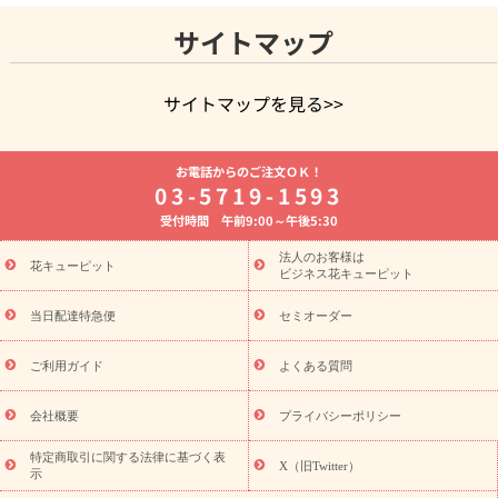
サイトマップ
サイトマップを見る>>
よく贈られる花
お祝いの花特集
誕生日フラワーギフト特集
お電話からのご注文ＯＫ！
8月の誕生花(トルコキキョウ)
開店・開業祝い
退職祝い
結
03-5719-1593
婚記念日
お供え・お悔やみ
お供え・お悔やみの花
四十九日
受付時間 午前9:00～午後5:30
法要以降に贈る花
通夜・葬儀に贈る花
胡蝶蘭・花鉢
プリザ
ーブドフラワー
季節のイベント
ひまわり ギフト・プレゼント
法人のお客様は
季節のイベント
花キューピット
特集
お盆 花（新盆・初盆）
お盆 花（新
ビジネス花キューピット
盆・初盆）
お盆 花（新盆・初盆）
お盆・お供え 花とセットギ
フト
お盆・お供え プリザーブドフラワー
ひまわり ギフト・プ
当日配達特急便
セミオーダー
レゼント特集
夏の花贈り・お中元・暑中見舞い 花のギフト特集
敬老の日におくる花ギフト・プレゼント特集
敬老の日におくる
ご利用ガイド
よくある質問
花ギフト・プレゼント特集
敬老の日 花のおすすめランキング
敬
老の日 花鉢植えのギフト・プレゼント特集
敬老の日 花とセットギ
会社概要
プライバシーポリシー
フト・プレゼント特集
敬老の日の花 全てのギフト一覧
キャン
ペーン
映画『ウォーターガーディアンズ』コラボキャンペーン
特定商取引に関する法律に基づく表
X（旧Twitter）
示
誕生日の花を探す
「きょう誕生日なんです」キャンペーン