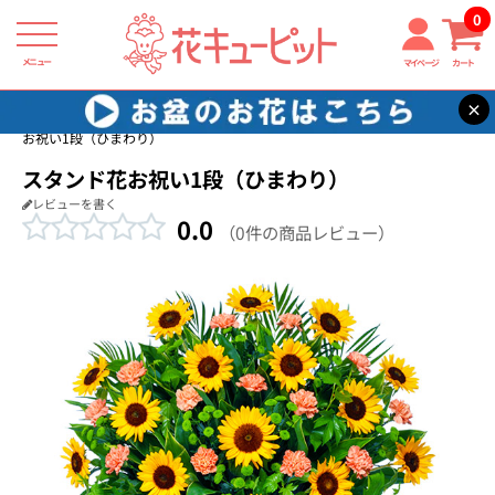
0
メニュー
マイページ
カート
×
花キューピット
新築引っ越し祝い
【新築引っ越し祝い】スタンド花
お祝い1段（ひまわり）
スタンド花お祝い1段（ひまわり）
レビューを書く
0.0
（0件の商品レビュー）