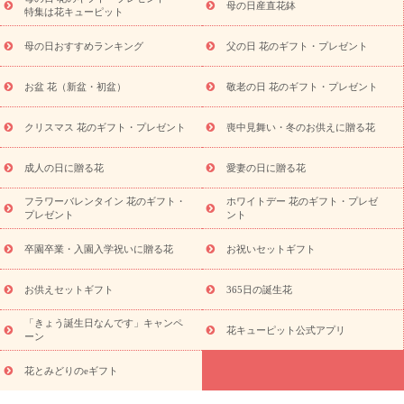
祝い・長寿祝い
プチギフト
ペットのお祝いフラワー
お中
母の日産直花鉢
特集は花キューピット
元・暑中見舞い
敬老の日
お供え・お悔やみ
当日配達特急便
お供え
お供え・お悔やみ商品一覧
お供え・お悔やみの花
四
母の日おすすめランキング
父の日 花のギフト・プレゼント
十九日法要以降に贈る花
通夜・葬儀に贈る花
お供え お花とセッ
トギフト
お供え プリザーブドフラワー
ペットのお供えフラワー
お盆 花（新盆・初盆）
敬老の日 花のギフト・プレゼント
お盆（新盆・初盆）
その他
お祝い返し
お見舞い
お取り
寄せギフト
ビジネス用
ご自宅用
観葉植物
ミディ胡蝶蘭
クリスマス 花のギフト・プレゼント
喪中見舞い・冬のお供えに贈る花
スタイルから探す
プリザーブドフラワー
アレンジメント
花束
スタンド花
お祝い
お供え・お悔やみ
胡蝶蘭
胡蝶
成人の日に贈る花
愛妻の日に贈る花
蘭・花鉢
ミディ胡蝶蘭・お祝い
ミディ胡蝶蘭・お供え
世界初
の青色胡蝶蘭
観葉植物
観葉植物
産直多肉植物
プリザーブ
フラワーバレンタイン 花のギフト・
ホワイトデー 花のギフト・プレゼ
ドフラワー
お祝い
お供え・お悔やみ
花とセットギフト
セ
プレゼント
ント
ミオーダー
プチギフト（hanamore -ハナモア-）
花とみどりの
eギフト
花キューピットのeGfit
カラー
ピンク
イエローオ
卒園卒業・入園入学祝いに贈る花
お祝いセットギフト
予
レンジ
レッド
お花の種類
バラ
ユリ
トルコキキョウ
算から探す
お祝い
お祝い・
3000円～
お祝い・
4000円～
お供えセットギフト
365日の誕生花
お祝い・
5000円～
お祝い・
7000円～
お祝い・
10000円～
「きょう誕生日なんです」キャンペ
お供え・お悔やみ
お供え・お悔やみ・
3000円～
お供え・お
花キューピット公式アプリ
ーン
悔やみ・
5000円～
お供え・お悔やみ・
7000円～
お供え・お悔
読み物
やみ・
10000円～
花とみどりのeギフト
注目されている記事
365日の誕生花カレンダー
開店・開業祝