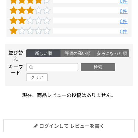
0件
0件
0件
0件
並び替
新しい順
評価の高い順
参考になった順
え
キーワ
検索
ード
クリア
現在、商品レビューの投稿はありません。
ログインして レビューを書く