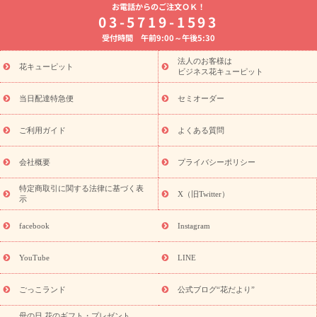
お電話からのご注文ＯＫ！
8月の誕生花(トルコキキョウ)
開店・開業祝い
退職祝い
結
03-5719-1593
婚記念日
お供え・お悔やみ
お供え・お悔やみの花
四十九日
受付時間 午前9:00～午後5:30
法要以降に贈る花
通夜・葬儀に贈る花
胡蝶蘭・花鉢
プリザ
ーブドフラワー
季節のイベント
ひまわり ギフト・プレゼント
法人のお客様は
季節のイベント
花キューピット
特集
お盆 花（新盆・初盆）
お盆 花（新
ビジネス花キューピット
盆・初盆）
お盆 花（新盆・初盆）
お盆・お供え 花とセットギ
フト
お盆・お供え プリザーブドフラワー
ひまわり ギフト・プ
当日配達特急便
セミオーダー
レゼント特集
夏の花贈り・お中元・暑中見舞い 花のギフト特集
敬老の日におくる花ギフト・プレゼント特集
敬老の日におくる
ご利用ガイド
よくある質問
花ギフト・プレゼント特集
敬老の日 花のおすすめランキング
敬
老の日 花鉢植えのギフト・プレゼント特集
敬老の日 花とセットギ
会社概要
プライバシーポリシー
フト・プレゼント特集
敬老の日の花 全てのギフト一覧
キャン
誕生日の花を
特定商取引に関する法律に基づく表
ペーン
「きょう誕生日なんです」キャンペーン
X（旧Twitter）
示
探す
誕生日フラワーギフト
誕生日フラワーギフト特集
誕生
日フラワーギフト商品一覧
バラ
ユリ
トルコキキョウ
8月の
facebook
Instagram
誕生花(トルコキキョウ)
9月の誕生花(リンドウ)
誕生日セット
ギフト
キャンペーン
「きょう誕生日なんです」キャンペーン
YouTube
LINE
用途から探す
お祝いの花特集
当日配達特急便
お祝い商品
一覧
お祝い
開店・開業祝い
新築・引っ越し祝い
退職祝い
ごっこランド
公式ブログ“花だより”
結婚記念日
結婚祝い
出産祝い
退院祝い・快気祝い
還暦
母の日 花のギフト・プレゼント