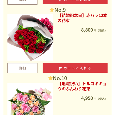
No.9
【結婚記念日】赤バラ12本
の花束
8,800
円（税込）
詳細
カートに入れる
No.10
【退職祝い】トルコキキョ
ウのふんわり花束
4,950
円（税込）