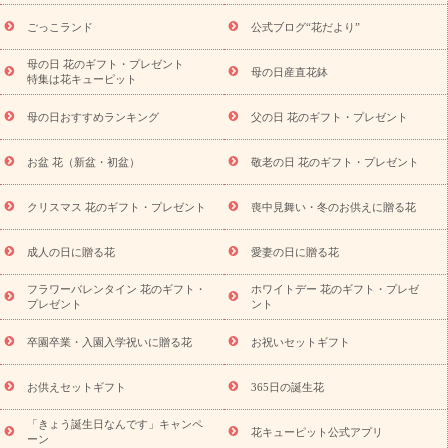
ら探す
お祝いの花特集
当日配達特急便
お祝い商品一覧
お
ごっこランド
公式ブログ“花だより”
祝い
開店・開業祝い
新築・引っ越し祝い
退職祝い
結婚記
念日
結婚祝い
出産祝い
退院祝い・快気祝い
還暦祝い・長
母の日 花のギフト・プレゼント
母の日産直花鉢
特集は花キューピット
寿祝い
プチギフト
ペットのお祝いフラワー
お中元・暑中見
舞い
敬老の日
お供え・お悔やみ
当日配達特急便 お供え
お
母の日おすすめランキング
父の日 花のギフト・プレゼント
供え・お悔やみ商品一覧
お供え・お悔やみの花
四十九日法要以
降に贈る花
通夜・葬儀に贈る花
お供え お花とセットギフト
お盆 花（新盆・初盆）
敬老の日 花のギフト・プレゼント
お供え プリザーブドフラワー
ペットのお供えフラワー
お盆（新
盆・初盆）
その他
お祝い返し
お見舞い
お取り寄せギフト
ビジネス用
ご自宅用
観葉植物
ミディ胡蝶蘭
プリザーブ
クリスマス 花のギフト・プレゼント
喪中見舞い・冬のお供えに贈る花
スタイルから探す
ドフラワー
アレンジメント
花束
スタ
ンド花
お祝い
お供え・お悔やみ
胡蝶蘭
胡蝶蘭・花鉢
ミ
成人の日に贈る花
愛妻の日に贈る花
ディ胡蝶蘭・お祝い
ミディ胡蝶蘭・お供え
世界初の青色胡蝶蘭
フラワーバレンタイン 花のギフト・
ホワイトデー 花のギフト・プレゼ
観葉植物
観葉植物
産直多肉植物
プリザーブドフラワー
プレゼント
ント
お祝い
お供え・お悔やみ
花とセットギフト
セミオーダー
プチギフト（hanamore -ハナモア-）
花とみどりのeギフト
花
卒園卒業・入園入学祝いに贈る花
お祝いセットギフト
キューピットのeGfit
カラー
ピンク
イエローオレンジ
レッ
予算から探す
ド
お花の種類
バラ
ユリ
トルコキキョウ
お供えセットギフト
365日の誕生花
お祝い
お祝い・
3000円～
お祝い・
4000円～
お祝い・
5000円～
お祝い・
7000円～
お祝い・
10000円～
お供え・お
「きょう誕生日なんです」キャンペ
花キューピット公式アプリ
ーン
悔やみ
お供え・お悔やみ・
3000円～
お供え・お悔やみ・
5000