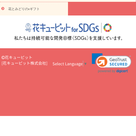
円～
お供え・お悔やみ・
7000円～
お供え・お悔やみ・
10000
花とみどりのeギフト
読み物
円～
注目されている記事
365日の誕生花カレンダー
開店・開業祝
いのマナー
定年退職祝いのマナー
お祝いを贈るときのマナー・
ルール
花キューピットのお祝いコラム一覧
誕生日のお花を「色
彩心理学」で選ぶ方法
結婚祝いの予算相場
出産祝いお役立ち情
報
転職祝いのマナー基礎知識
ペットのお祝いワンポイントアド
バイス
スタンド花（フラスタ）のマナー
お見舞いのマナーとル
花キューピット
ール
新築引っ越し祝いコラム
お祝い花のマナー総まとめ
職
[
花キューピット株式会社
]
Select Language
▼
場上司や先輩へ贈るお祝い花の正解は？
開店祝いの花 選び方ガイ
ド（早見表あり）
お供えを贈るときのマナー・ルール
花キューピットのお供え・
お悔やみ・仏花コラム一覧
花キューピットの仏花のルール・マナ
ーQ&A
ペットの供花の基礎知識とペットロスを癒す向き合い方
一周忌のマナー
四十九日の基礎知識
お盆のルール・マナー
お彼岸のルール・マナー
キリスト教のお葬式の流れ【マナー基礎
知識】
お供え花のマナー総まとめ
仏花の選び方ガイド（早見表
あり)
花キューピット×専門家
CO2排出量削減 / SDGsを考える
プロ直伝10のテクニック
花美人5人の「花のある暮らし」
美
しい“花とお祝い”の世界
花贈りをもっと楽しみたい
男性は花を
もらってうれしい？アンケート
テレワークにおすすめの観葉植