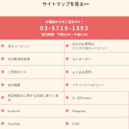
サイトマップを見る>>
よく贈られる花
お祝いの花特集
誕生日フラワーギフト特集
お電話からのご注文ＯＫ！
8月の誕生花(トルコキキョウ)
開店・開業祝い
退職祝い
結
03-5719-1593
婚記念日
お供え・お悔やみ
お供え・お悔やみの花
四十九日
受付時間 午前9:00～午後5:30
法要以降に贈る花
通夜・葬儀に贈る花
胡蝶蘭・花鉢
プリザ
ーブドフラワー
季節のイベント
ひまわり ギフト・プレゼント
法人のお客様は
季節のイベント
花キューピット
特集
お盆 花（新盆・初盆）
お盆 花（新
ビジネス花キューピット
盆・初盆）
お盆 花（新盆・初盆）
お盆・お供え 花とセットギ
フト
お盆・お供え プリザーブドフラワー
ひまわり ギフト・プ
当日配達特急便
セミオーダー
レゼント特集
夏の花贈り・お中元・暑中見舞い 花のギフト特集
敬老の日におくる花ギフト・プレゼント特集
敬老の日におくる
ご利用ガイド
よくある質問
花ギフト・プレゼント特集
敬老の日 花のおすすめランキング
敬
老の日 花鉢植えのギフト・プレゼント特集
敬老の日 花とセットギ
会社概要
プライバシーポリシー
フト・プレゼント特集
敬老の日の花 全てのギフト一覧
キャン
ペーン
映画『ウォーターガーディアンズ』コラボキャンペーン
特定商取引に関する法律に基づく表
X（旧Twitter）
示
誕生日の花を探す
「きょう誕生日なんです」キャンペーン
誕生日フラワーギフト
誕生日フラワーギフト特集
誕生日フラワ
facebook
Instagram
ーギフト商品一覧
バラ
ユリ
トルコキキョウ
8月の誕生花
(トルコキキョウ)
9月の誕生花(リンドウ)
誕生日セットギフト
YouTube
LINE
用途か
キャンペーン
「きょう誕生日なんです」キャンペーン