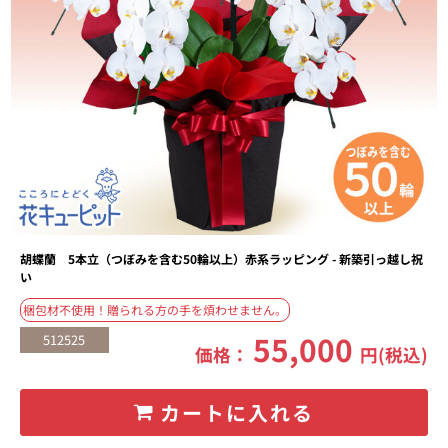
胡蝶蘭 5本立（つぼみを含む50輪以上）赤系ラッピング - 新築引っ越し祝
い
梱包材不使用！贈られる方の手を煩わせません。
55,000
512525
価格：
円(税込)
カートに入れる