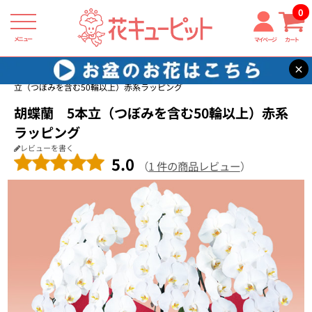
0
メニュー
マイページ
カート
×
花キューピット
新築引っ越し祝い
【新築引っ越し祝い】胡蝶蘭 5本
立（つぼみを含む50輪以上）赤系ラッピング
胡蝶蘭 5本立（つぼみを含む50輪以上）赤系
ラッピング
レビューを書く
5.0
（
1 件の商品レビュー
）