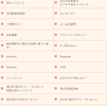
法人のお客様は
季節のイベント
花キューピット
特集
お盆 花（新盆・初盆）
お盆 花（新
ビジネス花キューピット
盆・初盆）
お盆 花（新盆・初盆）
お盆・お供え 花とセットギ
フト
お盆・お供え プリザーブドフラワー
ひまわり ギフト・プ
当日配達特急便
セミオーダー
レゼント特集
夏の花贈り・お中元・暑中見舞い 花のギフト特集
敬老の日におくる花ギフト・プレゼント特集
敬老の日におくる
ご利用ガイド
よくある質問
花ギフト・プレゼント特集
敬老の日 花のおすすめランキング
敬
老の日 花鉢植えのギフト・プレゼント特集
敬老の日 花とセットギ
会社概要
プライバシーポリシー
フト・プレゼント特集
敬老の日の花 全てのギフト一覧
キャン
ペーン
映画『ウォーターガーディアンズ』コラボキャンペーン
特定商取引に関する法律に基づく表
X（旧Twitter）
示
誕生日の花を探す
「きょう誕生日なんです」キャンペーン
誕生日フラワーギフト
誕生日フラワーギフト特集
誕生日フラワ
facebook
Instagram
ーギフト商品一覧
バラ
ユリ
トルコキキョウ
8月の誕生花
(トルコキキョウ)
9月の誕生花(リンドウ)
誕生日セットギフト
YouTube
LINE
用途か
キャンペーン
「きょう誕生日なんです」キャンペーン
ら探す
お祝いの花特集
当日配達特急便
お祝い商品一覧
お
ごっこランド
公式ブログ“花だより”
祝い
開店・開業祝い
新築・引っ越し祝い
退職祝い
結婚記
念日
結婚祝い
出産祝い
退院祝い・快気祝い
還暦祝い・長
母の日 花のギフト・プレゼント
母の日産直花鉢
特集は花キューピット
寿祝い
プチギフト
ペットのお祝いフラワー
お中元・暑中見
舞い
敬老の日
お供え・お悔やみ
お供え・お悔やみ商品一覧
母の日おすすめランキング
父の日 花のギフト・プレゼント
お供え・お悔やみの花
四十九日法要以降に贈る花
通夜・葬儀
に贈る花
お供え お花とセットギフト
お供え プリザーブドフラ