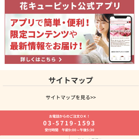
サイトマップ
サイトマップを見る>>
よく贈られる花
お祝いの花特集
誕生日フラワーギフト特集
お電話からのご注文ＯＫ！
8月の誕生花(トルコキキョウ)
開店・開業祝い
退職祝い
結
03-5719-1593
婚記念日
お供え・お悔やみ
お供え・お悔やみの花
四十九日
受付時間 午前9:00～午後5:30
法要以降に贈る花
通夜・葬儀に贈る花
胡蝶蘭・花鉢
プリザ
ーブドフラワー
季節のイベント
ひまわり ギフト・プレゼント