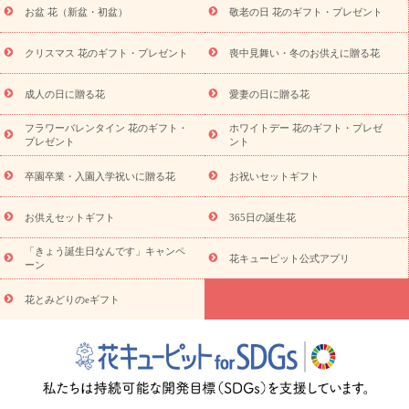
お盆 花（新盆・初盆）
敬老の日 花のギフト・プレゼント
ワー
ペットのお供えフラワー
お盆（新盆・初盆）
その他
お祝い返し
お見舞い
お取り寄せギフト
ビジネス用
ご自宅
スタイル
クリスマス 花のギフト・プレゼント
喪中見舞い・冬のお供えに贈る花
用
観葉植物
ミディ胡蝶蘭
プリザーブドフラワー
から探す
アレンジメント
花束
スタンド花
お祝い
お供
成人の日に贈る花
愛妻の日に贈る花
え・お悔やみ
胡蝶蘭
胡蝶蘭・花鉢
ミディ胡蝶蘭・お祝い
ミディ胡蝶蘭・お供え
世界初の青色胡蝶蘭
観葉植物
観葉植
フラワーバレンタイン 花のギフト・
ホワイトデー 花のギフト・プレゼ
物
産直多肉植物
プリザーブドフラワー
お祝い
お供え・お
プレゼント
ント
悔やみ
花とセットギフト
セミオーダー
プチギフト
（hanamore -ハナモア-）
花とみどりのeギフト
花キューピッ
卒園卒業・入園入学祝いに贈る花
お祝いセットギフト
トのeGfit
カラー
ピンク
イエローオレンジ
レッド
お花の
予算から探す
種類
バラ
ユリ
トルコキキョウ
お祝い
お供えセットギフト
365日の誕生花
お祝い・
3000円～
お祝い・
4000円～
お祝い・
5000円～
お
「きょう誕生日なんです」キャンペ
祝い・
7000円～
お祝い・
10000円～
お供え・お悔やみ
お供
花キューピット公式アプリ
ーン
え・お悔やみ・
3000円～
お供え・お悔やみ・
5000円～
お供
読み
え・お悔やみ・
7000円～
お供え・お悔やみ・
10000円～
花とみどりのeギフト
物
注目されている記事
365日の誕生花カレンダー
開店・開業祝
いのマナー
定年退職祝いのマナー
お祝いを贈るときのマナー・
ルール
花キューピットのお祝いコラム一覧
誕生日のお花を「色
彩心理学」で選ぶ方法
結婚祝いの予算相場
出産祝いお役立ち情