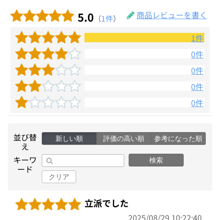
5.0
商品レビューを書く
（
1件
）
1件
0件
0件
0件
0件
並び替
新しい順
評価の高い順
参考になった順
え
キーワ
検索
ード
クリア
立派でした
2025/08/29 10:22:40