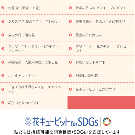
降に贈る花
通夜・葬儀に贈る花
お供え お花とセットギフト
お盆 花（新盆・初盆）
敬老の日 花のギフト・プレゼント
お供え プリザーブドフラワー
ペットのお供えフラワー
お盆（新
盆・初盆）
その他
お祝い返し
お見舞い
お取り寄せギフト
ビジネス用
ご自宅用
観葉植物
ミディ胡蝶蘭
プリザーブ
クリスマス 花のギフト・プレゼント
喪中見舞い・冬のお供えに贈る花
スタイルから探す
ドフラワー
アレンジメント
花束
スタ
ンド花
お祝い
お供え・お悔やみ
胡蝶蘭
胡蝶蘭・花鉢
ミ
成人の日に贈る花
愛妻の日に贈る花
ディ胡蝶蘭・お祝い
ミディ胡蝶蘭・お供え
世界初の青色胡蝶蘭
フラワーバレンタイン 花のギフト・
ホワイトデー 花のギフト・プレゼ
観葉植物
観葉植物
産直多肉植物
プリザーブドフラワー
プレゼント
ント
お祝い
お供え・お悔やみ
花とセットギフト
セミオーダー
プチギフト（hanamore -ハナモア-）
花とみどりのeギフト
花
卒園卒業・入園入学祝いに贈る花
お祝いセットギフト
キューピットのeGfit
カラー
ピンク
イエローオレンジ
レッ
予算から探す
ド
お花の種類
バラ
ユリ
トルコキキョウ
お供えセットギフト
365日の誕生花
お祝い
お祝い・
3000円～
お祝い・
4000円～
お祝い・
5000円～
お祝い・
7000円～
お祝い・
10000円～
お供え・お
「きょう誕生日なんです」キャンペ
花キューピット公式アプリ
ーン
悔やみ
お供え・お悔やみ・
3000円～
お供え・お悔やみ・
5000
円～
お供え・お悔やみ・
7000円～
お供え・お悔やみ・
10000
花とみどりのeギフト
読み物
円～
注目されている記事
365日の誕生花カレンダー
開店・開業祝
いのマナー
定年退職祝いのマナー
お祝いを贈るときのマナー・
ルール
花キューピットのお祝いコラム一覧
誕生日のお花を「色
彩心理学」で選ぶ方法
結婚祝いの予算相場
出産祝いお役立ち情