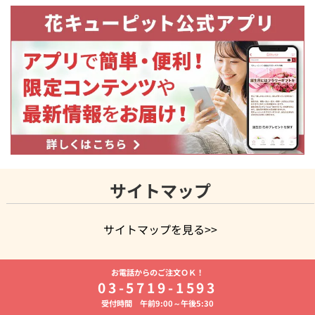
サイトマップ
サイトマップを見る>>
よく贈られる花
お祝いの花特集
誕生日フラワーギフト特集
お電話からのご注文ＯＫ！
8月の誕生花(トルコキキョウ)
開店・開業祝い
退職祝い
結
03-5719-1593
婚記念日
お供え・お悔やみ
お供え・お悔やみの花
四十九日
受付時間 午前9:00～午後5:30
法要以降に贈る花
通夜・葬儀に贈る花
胡蝶蘭・花鉢
プリザ