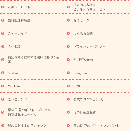
ーブドフラワー
季節のイベント
ひまわり ギフト・プレゼント
法人のお客様は
季節のイベント
花キューピット
特集
お盆 花（新盆・初盆）
お盆 花（新
ビジネス花キューピット
盆・初盆）
お盆 花（新盆・初盆）
お盆・お供え 花とセットギ
フト
お盆・お供え プリザーブドフラワー
ひまわり ギフト・プ
当日配達特急便
セミオーダー
レゼント特集
夏の花贈り・お中元・暑中見舞い 花のギフト特集
敬老の日におくる花ギフト・プレゼント特集
敬老の日におくる
ご利用ガイド
よくある質問
花ギフト・プレゼント特集
敬老の日 花のおすすめランキング
敬
老の日 花鉢植えのギフト・プレゼント特集
敬老の日 花とセットギ
会社概要
プライバシーポリシー
フト・プレゼント特集
敬老の日の花 全てのギフト一覧
キャン
ペーン
映画『ウォーターガーディアンズ』コラボキャンペーン
特定商取引に関する法律に基づく表
X（旧Twitter）
示
誕生日の花を探す
「きょう誕生日なんです」キャンペーン
誕生日フラワーギフト
誕生日フラワーギフト特集
誕生日フラワ
facebook
Instagram
ーギフト商品一覧
バラ
ユリ
トルコキキョウ
8月の誕生花
(トルコキキョウ)
9月の誕生花(リンドウ)
誕生日セットギフト
YouTube
LINE
用途か
キャンペーン
「きょう誕生日なんです」キャンペーン
ら探す
お祝いの花特集
当日配達特急便
お祝い商品一覧
お
ごっこランド
公式ブログ“花だより”
祝い
開店・開業祝い
新築・引っ越し祝い
退職祝い
結婚記
念日
結婚祝い
出産祝い
退院祝い・快気祝い
還暦祝い・長
母の日 花のギフト・プレゼント
母の日産直花鉢
特集は花キューピット
寿祝い
プチギフト
ペットのお祝いフラワー
お中元・暑中見
舞い
敬老の日
お供え・お悔やみ
当日配達特急便 お供え
お
母の日おすすめランキング
父の日 花のギフト・プレゼント
供え・お悔やみ商品一覧
お供え・お悔やみの花
四十九日法要以