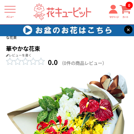
0
メニュー
マイページ
カート
×
花キューピット
開店祝い・開業祝い
【開店祝い・開業祝い】華やか
な花束
華やかな花束
レビューを書く
0.0
（0件の商品レビュー）