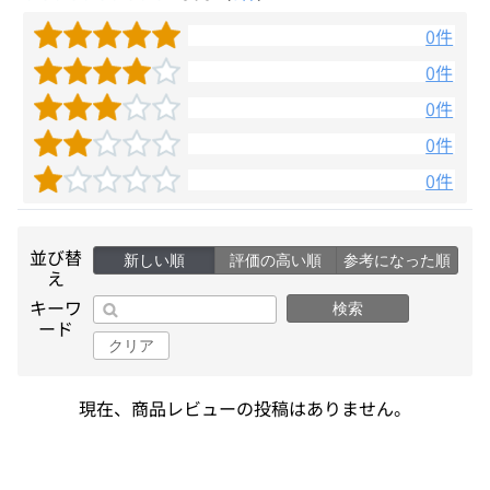
0件
0件
0件
0件
0件
並び替
新しい順
評価の高い順
参考になった順
え
キーワ
検索
ード
クリア
現在、商品レビューの投稿はありません。