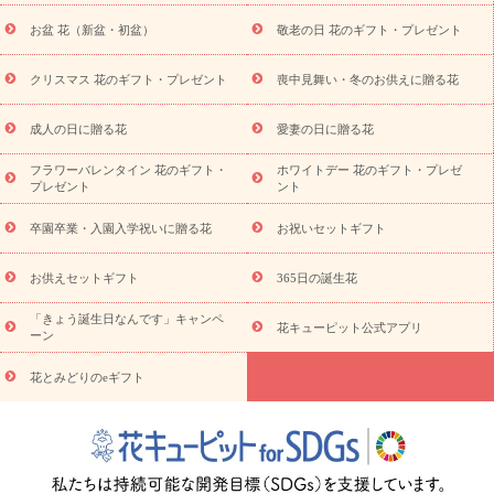
降に贈る花
通夜・葬儀に贈る花
お供え お花とセットギフト
お盆 花（新盆・初盆）
敬老の日 花のギフト・プレゼント
お供え プリザーブドフラワー
ペットのお供えフラワー
お盆（新
盆・初盆）
その他
お祝い返し
お見舞い
お取り寄せギフト
ビジネス用
ご自宅用
観葉植物
ミディ胡蝶蘭
プリザーブ
クリスマス 花のギフト・プレゼント
喪中見舞い・冬のお供えに贈る花
スタイルから探す
ドフラワー
アレンジメント
花束
スタ
ンド花
お祝い
お供え・お悔やみ
胡蝶蘭
胡蝶蘭・花鉢
ミ
成人の日に贈る花
愛妻の日に贈る花
ディ胡蝶蘭・お祝い
ミディ胡蝶蘭・お供え
世界初の青色胡蝶蘭
フラワーバレンタイン 花のギフト・
ホワイトデー 花のギフト・プレゼ
観葉植物
観葉植物
産直多肉植物
プリザーブドフラワー
プレゼント
ント
お祝い
お供え・お悔やみ
花とセットギフト
セミオーダー
プチギフト（hanamore -ハナモア-）
花とみどりのeギフト
花
卒園卒業・入園入学祝いに贈る花
お祝いセットギフト
キューピットのeGfit
カラー
ピンク
イエローオレンジ
レッ
予算から探す
ド
お花の種類
バラ
ユリ
トルコキキョウ
お供えセットギフト
365日の誕生花
お祝い
お祝い・
3000円～
お祝い・
4000円～
お祝い・
5000円～
お祝い・
7000円～
お祝い・
10000円～
お供え・お
「きょう誕生日なんです」キャンペ
花キューピット公式アプリ
ーン
悔やみ
お供え・お悔やみ・
3000円～
お供え・お悔やみ・
5000
円～
お供え・お悔やみ・
7000円～
お供え・お悔やみ・
10000
花とみどりのeギフト
読み物
円～
注目されている記事
365日の誕生花カレンダー
開店・開業祝
いのマナー
定年退職祝いのマナー
お祝いを贈るときのマナー・
ルール
花キューピットのお祝いコラム一覧
誕生日のお花を「色
彩心理学」で選ぶ方法
結婚祝いの予算相場
出産祝いお役立ち情