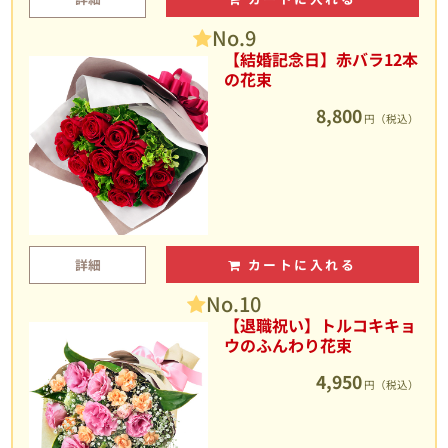
No.9
【結婚記念日】赤バラ12本
の花束
8,800
円（税込）
詳細
カートに入れる
No.10
【退職祝い】トルコキキョ
ウのふんわり花束
4,950
円（税込）