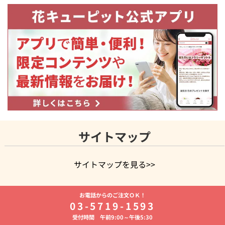
サイトマップ
サイトマップを見る>>
よく贈られる花
お祝いの花特集
誕生日フラワーギフト特集
お電話からのご注文ＯＫ！
8月の誕生花(トルコキキョウ)
開店・開業祝い
退職祝い
結
03-5719-1593
婚記念日
お供え・お悔やみ
お供え・お悔やみの花
四十九日
受付時間 午前9:00～午後5:30
法要以降に贈る花
通夜・葬儀に贈る花
胡蝶蘭・花鉢
プリザ