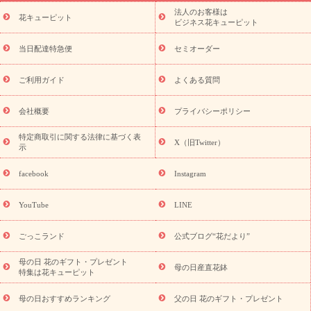
ーブドフラワー
季節のイベント
ひまわり ギフト・プレゼント
法人のお客様は
季節のイベント
花キューピット
特集
お盆 花（新盆・初盆）
お盆 花（新
ビジネス花キューピット
盆・初盆）
お盆 花（新盆・初盆）
お盆・お供え 花とセットギ
フト
お盆・お供え プリザーブドフラワー
ひまわり ギフト・プ
当日配達特急便
セミオーダー
レゼント特集
夏の花贈り・お中元・暑中見舞い 花のギフト特集
敬老の日におくる花ギフト・プレゼント特集
敬老の日におくる
ご利用ガイド
よくある質問
花ギフト・プレゼント特集
敬老の日 花のおすすめランキング
敬
老の日 花鉢植えのギフト・プレゼント特集
敬老の日 花とセットギ
会社概要
プライバシーポリシー
フト・プレゼント特集
敬老の日の花 全てのギフト一覧
キャン
ペーン
映画『ウォーターガーディアンズ』コラボキャンペーン
特定商取引に関する法律に基づく表
X（旧Twitter）
示
誕生日の花を探す
「きょう誕生日なんです」キャンペーン
誕生日フラワーギフト
誕生日フラワーギフト特集
誕生日フラワ
facebook
Instagram
ーギフト商品一覧
バラ
ユリ
トルコキキョウ
8月の誕生花
(トルコキキョウ)
9月の誕生花(リンドウ)
誕生日セットギフト
YouTube
LINE
用途か
キャンペーン
「きょう誕生日なんです」キャンペーン
ら探す
お祝いの花特集
当日配達特急便
お祝い商品一覧
お
ごっこランド
公式ブログ“花だより”
祝い
開店・開業祝い
新築・引っ越し祝い
退職祝い
結婚記
念日
結婚祝い
出産祝い
退院祝い・快気祝い
還暦祝い・長
母の日 花のギフト・プレゼント
母の日産直花鉢
特集は花キューピット
寿祝い
プチギフト
ペットのお祝いフラワー
お中元・暑中見
舞い
敬老の日
お供え・お悔やみ
当日配達特急便 お供え
お
母の日おすすめランキング
父の日 花のギフト・プレゼント
供え・お悔やみ商品一覧
お供え・お悔やみの花
四十九日法要以