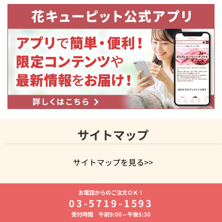
サイトマップ
サイトマップを見る>>
よく贈られる花
お祝いの花特集
誕生日フラワーギフト特集
お電話からのご注文ＯＫ！
8月の誕生花(トルコキキョウ)
開店・開業祝い
退職祝い
結
03-5719-1593
婚記念日
お供え・お悔やみ
お供え・お悔やみの花
四十九日
受付時間 午前9:00～午後5:30
法要以降に贈る花
通夜・葬儀に贈る花
胡蝶蘭・花鉢
プリザ