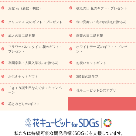
降に贈る花
通夜・葬儀に贈る花
お供え お花とセットギフト
お盆 花（新盆・初盆）
敬老の日 花のギフト・プレゼント
お供え プリザーブドフラワー
ペットのお供えフラワー
お盆（新
盆・初盆）
その他
お祝い返し
お見舞い
お取り寄せギフト
ビジネス用
ご自宅用
観葉植物
ミディ胡蝶蘭
プリザーブ
クリスマス 花のギフト・プレゼント
喪中見舞い・冬のお供えに贈る花
スタイルから探す
ドフラワー
アレンジメント
花束
スタ
ンド花
お祝い
お供え・お悔やみ
胡蝶蘭
胡蝶蘭・花鉢
ミ
成人の日に贈る花
愛妻の日に贈る花
ディ胡蝶蘭・お祝い
ミディ胡蝶蘭・お供え
世界初の青色胡蝶蘭
フラワーバレンタイン 花のギフト・
ホワイトデー 花のギフト・プレゼ
観葉植物
観葉植物
産直多肉植物
プリザーブドフラワー
プレゼント
ント
お祝い
お供え・お悔やみ
花とセットギフト
セミオーダー
プチギフト（hanamore -ハナモア-）
花とみどりのeギフト
花
卒園卒業・入園入学祝いに贈る花
お祝いセットギフト
キューピットのeGfit
カラー
ピンク
イエローオレンジ
レッ
予算から探す
ド
お花の種類
バラ
ユリ
トルコキキョウ
お供えセットギフト
365日の誕生花
お祝い
お祝い・
3000円～
お祝い・
4000円～
お祝い・
5000円～
お祝い・
7000円～
お祝い・
10000円～
お供え・お
「きょう誕生日なんです」キャンペ
花キューピット公式アプリ
ーン
悔やみ
お供え・お悔やみ・
3000円～
お供え・お悔やみ・
5000
円～
お供え・お悔やみ・
7000円～
お供え・お悔やみ・
10000
花とみどりのeギフト
読み物
円～
注目されている記事
365日の誕生花カレンダー
開店・開業祝
いのマナー
定年退職祝いのマナー
お祝いを贈るときのマナー・
ルール
花キューピットのお祝いコラム一覧
誕生日のお花を「色
彩心理学」で選ぶ方法
結婚祝いの予算相場
出産祝いお役立ち情