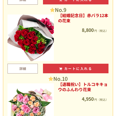
No.9
【結婚記念日】赤バラ12本
の花束
8,800
円（税込）
詳細
カートに入れる
No.10
【退職祝い】トルコキキョ
ウのふんわり花束
4,950
円（税込）