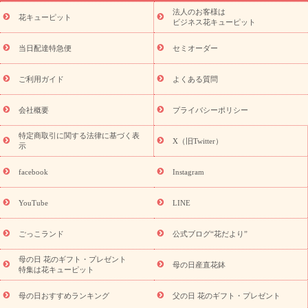
ーブドフラワー
季節のイベント
ひまわり ギフト・プレゼント
法人のお客様は
季節のイベント
花キューピット
特集
お盆 花（新盆・初盆）
お盆 花（新
ビジネス花キューピット
盆・初盆）
お盆 花（新盆・初盆）
お盆・お供え 花とセットギ
フト
お盆・お供え プリザーブドフラワー
ひまわり ギフト・プ
当日配達特急便
セミオーダー
レゼント特集
夏の花贈り・お中元・暑中見舞い 花のギフト特集
敬老の日におくる花ギフト・プレゼント特集
敬老の日におくる
ご利用ガイド
よくある質問
花ギフト・プレゼント特集
敬老の日 花のおすすめランキング
敬
老の日 花鉢植えのギフト・プレゼント特集
敬老の日 花とセットギ
会社概要
プライバシーポリシー
フト・プレゼント特集
敬老の日の花 全てのギフト一覧
キャン
ペーン
映画『ウォーターガーディアンズ』コラボキャンペーン
特定商取引に関する法律に基づく表
X（旧Twitter）
示
誕生日の花を探す
「きょう誕生日なんです」キャンペーン
誕生日フラワーギフト
誕生日フラワーギフト特集
誕生日フラワ
facebook
Instagram
ーギフト商品一覧
バラ
ユリ
トルコキキョウ
8月の誕生花
(トルコキキョウ)
9月の誕生花(リンドウ)
誕生日セットギフト
YouTube
LINE
用途か
キャンペーン
「きょう誕生日なんです」キャンペーン
ら探す
お祝いの花特集
当日配達特急便
お祝い商品一覧
お
ごっこランド
公式ブログ“花だより”
祝い
開店・開業祝い
新築・引っ越し祝い
退職祝い
結婚記
念日
結婚祝い
出産祝い
退院祝い・快気祝い
還暦祝い・長
母の日 花のギフト・プレゼント
母の日産直花鉢
特集は花キューピット
寿祝い
プチギフト
ペットのお祝いフラワー
お中元・暑中見
舞い
敬老の日
お供え・お悔やみ
当日配達特急便 お供え
お
母の日おすすめランキング
父の日 花のギフト・プレゼント
供え・お悔やみ商品一覧
お供え・お悔やみの花
四十九日法要以