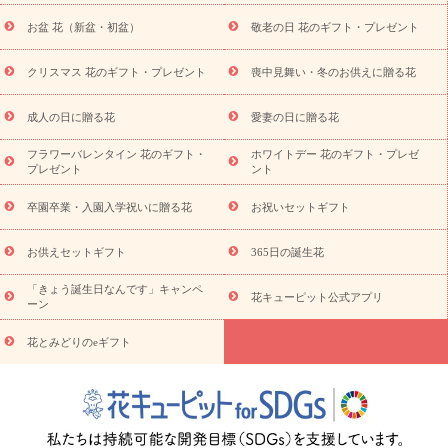
降に贈る花
通夜・葬儀に贈る花
お供え お花とセットギフト
お盆 花（新盆・初盆）
敬老の日 花のギフト・プレゼント
お供え プリザーブドフラワー
ペットのお供えフラワー
お盆（新
盆・初盆）
その他
お祝い返し
お見舞い
お取り寄せギフト
ビジネス用
ご自宅用
観葉植物
ミディ胡蝶蘭
プリザーブ
クリスマス 花のギフト・プレゼント
喪中見舞い・冬のお供えに贈る花
スタイルから探す
ドフラワー
アレンジメント
花束
スタ
ンド花
お祝い
お供え・お悔やみ
胡蝶蘭
胡蝶蘭・花鉢
ミ
成人の日に贈る花
愛妻の日に贈る花
ディ胡蝶蘭・お祝い
ミディ胡蝶蘭・お供え
世界初の青色胡蝶蘭
フラワーバレンタイン 花のギフト・
ホワイトデー 花のギフト・プレゼ
観葉植物
観葉植物
産直多肉植物
プリザーブドフラワー
プレゼント
ント
お祝い
お供え・お悔やみ
花とセットギフト
セミオーダー
プチギフト（hanamore -ハナモア-）
花とみどりのeギフト
花
卒園卒業・入園入学祝いに贈る花
お祝いセットギフト
キューピットのeGfit
カラー
ピンク
イエローオレンジ
レッ
予算から探す
ド
お花の種類
バラ
ユリ
トルコキキョウ
お供えセットギフト
365日の誕生花
お祝い
お祝い・
3000円～
お祝い・
4000円～
お祝い・
5000円～
お祝い・
7000円～
お祝い・
10000円～
お供え・お
「きょう誕生日なんです」キャンペ
花キューピット公式アプリ
ーン
悔やみ
お供え・お悔やみ・
3000円～
お供え・お悔やみ・
5000
円～
お供え・お悔やみ・
7000円～
お供え・お悔やみ・
10000
花とみどりのeギフト
読み物
円～
注目されている記事
365日の誕生花カレンダー
開店・開業祝
いのマナー
定年退職祝いのマナー
お祝いを贈るときのマナー・
ルール
花キューピットのお祝いコラム一覧
誕生日のお花を「色
彩心理学」で選ぶ方法
結婚祝いの予算相場
出産祝いお役立ち情