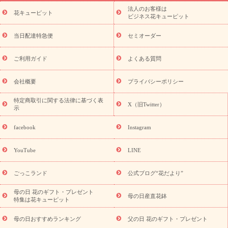
ーブドフラワー
季節のイベント
ひまわり ギフト・プレゼント
法人のお客様は
季節のイベント
花キューピット
特集
お盆 花（新盆・初盆）
お盆 花（新
ビジネス花キューピット
盆・初盆）
お盆 花（新盆・初盆）
お盆・お供え 花とセットギ
フト
お盆・お供え プリザーブドフラワー
ひまわり ギフト・プ
当日配達特急便
セミオーダー
レゼント特集
夏の花贈り・お中元・暑中見舞い 花のギフト特集
敬老の日におくる花ギフト・プレゼント特集
敬老の日におくる
ご利用ガイド
よくある質問
花ギフト・プレゼント特集
敬老の日 花のおすすめランキング
敬
老の日 花鉢植えのギフト・プレゼント特集
敬老の日 花とセットギ
会社概要
プライバシーポリシー
フト・プレゼント特集
敬老の日の花 全てのギフト一覧
キャン
ペーン
映画『ウォーターガーディアンズ』コラボキャンペーン
特定商取引に関する法律に基づく表
X（旧Twitter）
示
誕生日の花を探す
「きょう誕生日なんです」キャンペーン
誕生日フラワーギフト
誕生日フラワーギフト特集
誕生日フラワ
facebook
Instagram
ーギフト商品一覧
バラ
ユリ
トルコキキョウ
8月の誕生花
(トルコキキョウ)
9月の誕生花(リンドウ)
誕生日セットギフト
YouTube
LINE
用途か
キャンペーン
「きょう誕生日なんです」キャンペーン
ら探す
お祝いの花特集
当日配達特急便
お祝い商品一覧
お
ごっこランド
公式ブログ“花だより”
祝い
開店・開業祝い
新築・引っ越し祝い
退職祝い
結婚記
念日
結婚祝い
出産祝い
退院祝い・快気祝い
還暦祝い・長
母の日 花のギフト・プレゼント
母の日産直花鉢
特集は花キューピット
寿祝い
プチギフト
ペットのお祝いフラワー
お中元・暑中見
舞い
敬老の日
お供え・お悔やみ
当日配達特急便 お供え
お
母の日おすすめランキング
父の日 花のギフト・プレゼント
供え・お悔やみ商品一覧
お供え・お悔やみの花
四十九日法要以