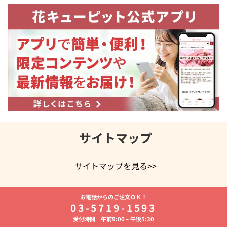
サイトマップ
サイトマップを見る>>
よく贈られる花
お祝いの花特集
誕生日フラワーギフト特集
お電話からのご注文ＯＫ！
8月の誕生花(トルコキキョウ)
開店・開業祝い
退職祝い
結
03-5719-1593
婚記念日
お供え・お悔やみ
お供え・お悔やみの花
四十九日
受付時間 午前9:00～午後5:30
法要以降に贈る花
通夜・葬儀に贈る花
胡蝶蘭・花鉢
プリザ