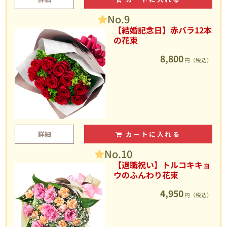
No.9
【結婚記念日】赤バラ12本
の花束
8,800
円（税込）
詳細
カートに入れる
No.10
【退職祝い】トルコキキョ
ウのふんわり花束
4,950
円（税込）