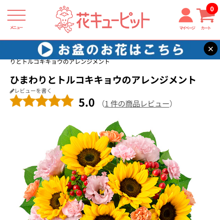
0
メニュー
マイページ
カート
×
花キューピット
開店祝い・開業祝い
【開店祝い・開業祝い】ひまわ
りとトルコキキョウのアレンジメント
ひまわりとトルコキキョウのアレンジメント
レビューを書く
5.0
（
1 件の商品レビュー
）