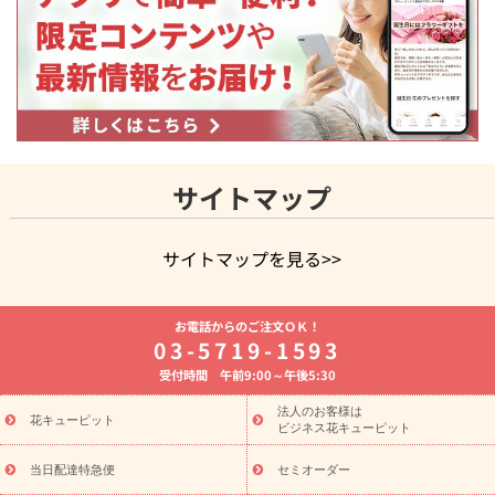
サイトマップ
サイトマップを見る>>
よく贈られる花
お祝いの花特集
誕生日フラワーギフト特集
お電話からのご注文ＯＫ！
8月の誕生花(トルコキキョウ)
開店・開業祝い
退職祝い
結
03-5719-1593
婚記念日
お供え・お悔やみ
お供え・お悔やみの花
四十九日
受付時間 午前9:00～午後5:30
法要以降に贈る花
通夜・葬儀に贈る花
胡蝶蘭・花鉢
プリザ
ーブドフラワー
季節のイベント
ひまわり ギフト・プレゼント
法人のお客様は
季節のイベント
花キューピット
特集
お盆 花（新盆・初盆）
お盆 花（新
ビジネス花キューピット
盆・初盆）
お盆 花（新盆・初盆）
お盆・お供え 花とセットギ
フト
お盆・お供え プリザーブドフラワー
ひまわり ギフト・プ
当日配達特急便
セミオーダー