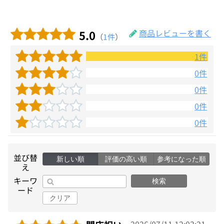
5.0
商品レビューを書く
（
1件
）
1件
0件
0件
0件
0件
並び替
新しい順
評価の高い順
参考になった順
え
キーワ
検索
ード
クリア
2026/07/11 12:03:21