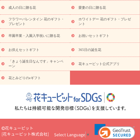
スタイルから探す
ドフラワー
アレンジメント
花束
スタ
ンド花
お祝い
お供え・お悔やみ
胡蝶蘭
胡蝶蘭・花鉢
ミ
成人の日に贈る花
愛妻の日に贈る花
ディ胡蝶蘭・お祝い
ミディ胡蝶蘭・お供え
世界初の青色胡蝶蘭
フラワーバレンタイン 花のギフト・
ホワイトデー 花のギフト・プレゼ
観葉植物
観葉植物
産直多肉植物
プリザーブドフラワー
プレゼント
ント
お祝い
お供え・お悔やみ
花とセットギフト
セミオーダー
プチギフト（hanamore -ハナモア-）
花とみどりのeギフト
花
卒園卒業・入園入学祝いに贈る花
お祝いセットギフト
キューピットのeGfit
カラー
ピンク
イエローオレンジ
レッ
予算から探す
ド
お花の種類
バラ
ユリ
トルコキキョウ
お供えセットギフト
365日の誕生花
お祝い
お祝い・
3000円～
お祝い・
4000円～
お祝い・
5000円～
お祝い・
7000円～
お祝い・
10000円～
お供え・お
「きょう誕生日なんです」キャンペ
花キューピット公式アプリ
ーン
悔やみ
お供え・お悔やみ・
3000円～
お供え・お悔やみ・
5000
円～
お供え・お悔やみ・
7000円～
お供え・お悔やみ・
10000
花とみどりのeギフト
読み物
円～
注目されている記事
365日の誕生花カレンダー
開店・開業祝
いのマナー
定年退職祝いのマナー
お祝いを贈るときのマナー・
ルール
花キューピットのお祝いコラム一覧
誕生日のお花を「色
彩心理学」で選ぶ方法
結婚祝いの予算相場
出産祝いお役立ち情
報
転職祝いのマナー基礎知識
ペットのお祝いワンポイントアド
バイス
スタンド花（フラスタ）のマナー
お見舞いのマナーとル
花キューピット
ール
新築引っ越し祝いコラム
お祝い花のマナー総まとめ
職
[
花キューピット株式会社
]
Select Language
▼
場上司や先輩へ贈るお祝い花の正解は？
開店祝いの花 選び方ガイ