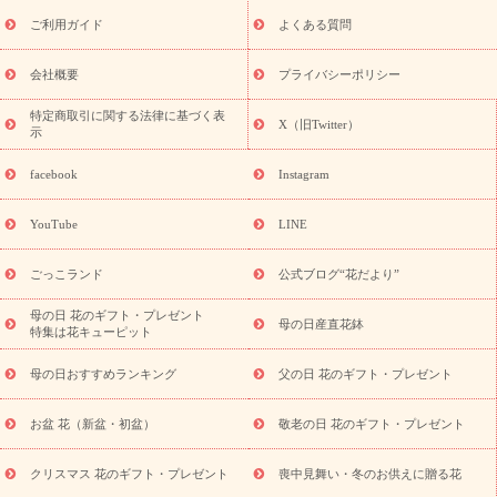
レゼント特集
夏の花贈り・お中元・暑中見舞い 花のギフト特集
敬老の日におくる花ギフト・プレゼント特集
敬老の日におくる
ご利用ガイド
よくある質問
花ギフト・プレゼント特集
敬老の日 花のおすすめランキング
敬
老の日 花鉢植えのギフト・プレゼント特集
敬老の日 花とセットギ
会社概要
プライバシーポリシー
フト・プレゼント特集
敬老の日の花 全てのギフト一覧
キャン
ペーン
映画『ウォーターガーディアンズ』コラボキャンペーン
特定商取引に関する法律に基づく表
X（旧Twitter）
示
誕生日の花を探す
「きょう誕生日なんです」キャンペーン
誕生日フラワーギフト
誕生日フラワーギフト特集
誕生日フラワ
facebook
Instagram
ーギフト商品一覧
バラ
ユリ
トルコキキョウ
8月の誕生花
(トルコキキョウ)
9月の誕生花(リンドウ)
誕生日セットギフト
YouTube
LINE
用途か
キャンペーン
「きょう誕生日なんです」キャンペーン
ら探す
お祝いの花特集
当日配達特急便
お祝い商品一覧
お
ごっこランド
公式ブログ“花だより”
祝い
開店・開業祝い
新築・引っ越し祝い
退職祝い
結婚記
念日
結婚祝い
出産祝い
退院祝い・快気祝い
還暦祝い・長
母の日 花のギフト・プレゼント
母の日産直花鉢
特集は花キューピット
寿祝い
プチギフト
ペットのお祝いフラワー
お中元・暑中見
舞い
敬老の日
お供え・お悔やみ
当日配達特急便 お供え
お
母の日おすすめランキング
父の日 花のギフト・プレゼント
供え・お悔やみ商品一覧
お供え・お悔やみの花
四十九日法要以
降に贈る花
通夜・葬儀に贈る花
お供え お花とセットギフト
お盆 花（新盆・初盆）
敬老の日 花のギフト・プレゼント
お供え プリザーブドフラワー
ペットのお供えフラワー
お盆（新
盆・初盆）
その他
お祝い返し
お見舞い
お取り寄せギフト
ビジネス用
ご自宅用
観葉植物
ミディ胡蝶蘭
プリザーブ
クリスマス 花のギフト・プレゼント
喪中見舞い・冬のお供えに贈る花