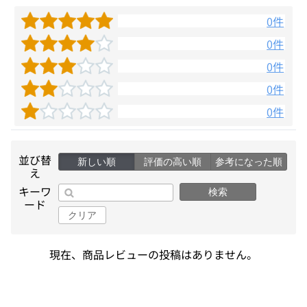
0件
0件
0件
0件
0件
並び替
新しい順
評価の高い順
参考になった順
え
キーワ
検索
ード
クリア
現在、商品レビューの投稿はありません。