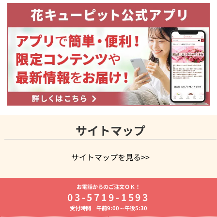
サイトマップ
サイトマップを見る>>
よく贈られる花
お祝いの花特集
誕生日フラワーギフト特集
お電話からのご注文ＯＫ！
8月の誕生花(トルコキキョウ)
開店・開業祝い
退職祝い
結
03-5719-1593
婚記念日
お供え・お悔やみ
お供え・お悔やみの花
四十九日
受付時間 午前9:00～午後5:30
法要以降に贈る花
通夜・葬儀に贈る花
胡蝶蘭・花鉢
プリザ