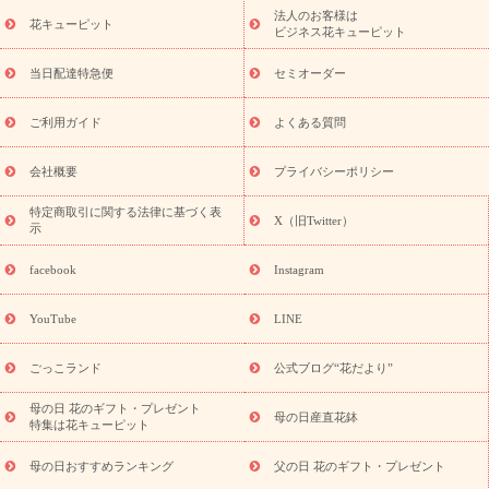
ーブドフラワー
季節のイベント
ひまわり ギフト・プレゼント
法人のお客様は
季節のイベント
花キューピット
特集
お盆 花（新盆・初盆）
お盆 花（新
ビジネス花キューピット
盆・初盆）
お盆 花（新盆・初盆）
お盆・お供え 花とセットギ
フト
お盆・お供え プリザーブドフラワー
ひまわり ギフト・プ
当日配達特急便
セミオーダー
レゼント特集
夏の花贈り・お中元・暑中見舞い 花のギフト特集
敬老の日におくる花ギフト・プレゼント特集
敬老の日におくる
ご利用ガイド
よくある質問
花ギフト・プレゼント特集
敬老の日 花のおすすめランキング
敬
老の日 花鉢植えのギフト・プレゼント特集
敬老の日 花とセットギ
会社概要
プライバシーポリシー
フト・プレゼント特集
敬老の日の花 全てのギフト一覧
キャン
誕生日の花を
特定商取引に関する法律に基づく表
ペーン
「きょう誕生日なんです」キャンペーン
X（旧Twitter）
示
探す
誕生日フラワーギフト
誕生日フラワーギフト特集
誕生
日フラワーギフト商品一覧
バラ
ユリ
トルコキキョウ
8月の
facebook
Instagram
誕生花(トルコキキョウ)
9月の誕生花(リンドウ)
誕生日セット
ギフト
キャンペーン
「きょう誕生日なんです」キャンペーン
YouTube
LINE
用途から探す
お祝いの花特集
当日配達特急便
お祝い商品
一覧
お祝い
開店・開業祝い
新築・引っ越し祝い
退職祝い
ごっこランド
公式ブログ“花だより”
結婚記念日
結婚祝い
出産祝い
退院祝い・快気祝い
還暦
祝い・長寿祝い
プチギフト
ペットのお祝いフラワー
お中
母の日 花のギフト・プレゼント
母の日産直花鉢
特集は花キューピット
元・暑中見舞い
敬老の日
お供え・お悔やみ
当日配達特急便
お供え
お供え・お悔やみ商品一覧
お供え・お悔やみの花
四
母の日おすすめランキング
父の日 花のギフト・プレゼント
十九日法要以降に贈る花
通夜・葬儀に贈る花
お供え お花とセッ