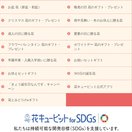
トギフト
お供え プリザーブドフラワー
ペットのお供えフラワー
お盆 花（新盆・初盆）
敬老の日 花のギフト・プレゼント
お盆（新盆・初盆）
その他
お祝い返し
お見舞い
お取り
寄せギフト
ビジネス用
ご自宅用
観葉植物
ミディ胡蝶蘭
クリスマス 花のギフト・プレゼント
喪中見舞い・冬のお供えに贈る花
スタイルから探す
プリザーブドフラワー
アレンジメント
花束
スタンド花
お祝い
お供え・お悔やみ
胡蝶蘭
胡蝶
成人の日に贈る花
愛妻の日に贈る花
蘭・花鉢
ミディ胡蝶蘭・お祝い
ミディ胡蝶蘭・お供え
世界初
の青色胡蝶蘭
観葉植物
観葉植物
産直多肉植物
プリザーブ
フラワーバレンタイン 花のギフト・
ホワイトデー 花のギフト・プレゼ
ドフラワー
お祝い
お供え・お悔やみ
花とセットギフト
セ
プレゼント
ント
ミオーダー
プチギフト（hanamore -ハナモア-）
花とみどりの
eギフト
花キューピットのeGfit
カラー
ピンク
イエローオ
卒園卒業・入園入学祝いに贈る花
お祝いセットギフト
予
レンジ
レッド
お花の種類
バラ
ユリ
トルコキキョウ
算から探す
お祝い
お祝い・
3000円～
お祝い・
4000円～
お供えセットギフト
365日の誕生花
お祝い・
5000円～
お祝い・
7000円～
お祝い・
10000円～
「きょう誕生日なんです」キャンペ
お供え・お悔やみ
お供え・お悔やみ・
3000円～
お供え・お
花キューピット公式アプリ
ーン
悔やみ・
5000円～
お供え・お悔やみ・
7000円～
お供え・お悔
読み物
やみ・
10000円～
花とみどりのeギフト
注目されている記事
365日の誕生花カレンダー
開店・開業祝
いのマナー
定年退職祝いのマナー
お祝いを贈るときのマナー・
ルール
花キューピットのお祝いコラム一覧
誕生日のお花を「色
彩心理学」で選ぶ方法
結婚祝いの予算相場
出産祝いお役立ち情
報
転職祝いのマナー基礎知識
ペットのお祝いワンポイントアド